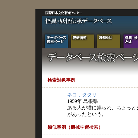
検索対象事例
ネコ，タタリ
1959年 島根県
ある人が猫に祟られ、ちょっと
があったという。
類似事例（機械学習検索）