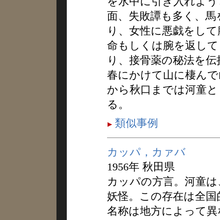
を水中に引き入れよう
面、失敗譚も多く、馬
り、女性に悪戯をして
命もしくは腕を返して
り、接骨薬の秘法を伝
春にかけて山に棲んで
から秋口までは河童と
る。
類似事例
カッパ，カァバ
1956年 秋田県
カッパの方言。河童は
妖怪。この存在は全国
名称は地方によって異