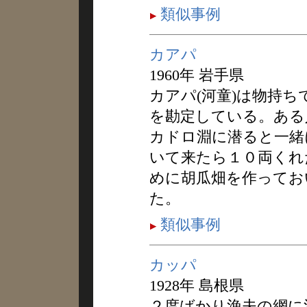
類似事例
カアパ
1960年 岩手県
カアパ(河童)は物持
を勘定している。ある
カドロ淵に潜ると一緒
いて来たら１０両くれ
めに胡瓜畑を作ってお
た。
類似事例
カッパ
1928年 島根県
２度ばかり漁夫の網に