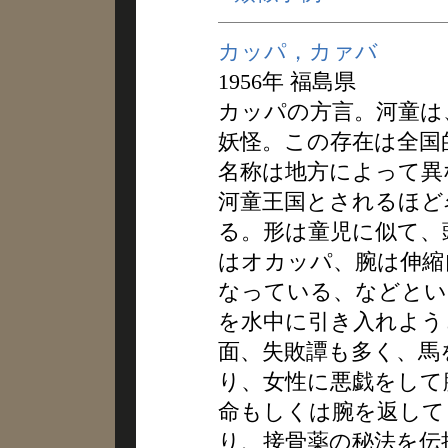
カッパ，カァバ
1956年 福島県
カッパの方言。河童は
妖怪。この存在は全国
名称は地方によって異
河童王国とされるほど
る。形は童児に似て、
はオカッパ、腕は伸縮
なっている、などとい
を水中に引き入れよう
面、失敗譚も多く、馬
り、女性に悪戯をして
命もしくは腕を返して
り、接骨薬の秘法を伝