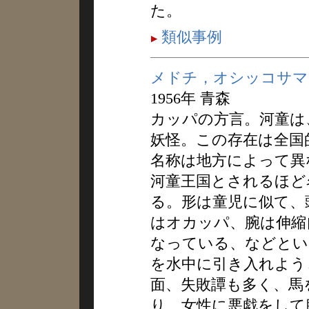
た。
類似事例
メドチ，オシッコサマ
1956年 青森
カッパの方言。河童は
妖怪。この存在は全国
名称は地方によって異
河童王国とされるほど
る。形は童児に似て、
はオカッパ、腕は伸縮
なっている、などとい
を水中に引き入れよう
面、失敗譚も多く、馬
り、女性に悪戯をして