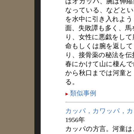
はオカッパ、腕は伸縮
なっている、などとい
を水中に引き入れよう
面、失敗譚も多く、馬
り、女性に悪戯をして
命もしくは腕を返して
り、接骨薬の秘法を伝
春にかけて山に棲んで
から秋口までは河童と
る。
類似事例
カッパ，カワッパ，カ
1956年
カッパの方言。河童は