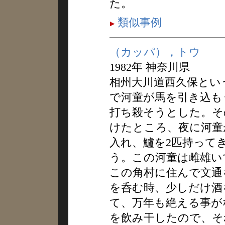
た。
類似事例
（カッパ），トウ
1982年 神奈川県
相州大川道西久保とい
で河童が馬を引き込も
打ち殺そうとした。そ
けたところ、夜に河童
入れ、鱸を2匹持って
う。この河童は雌雄い
この角村に住んで文通
を呑む時、少しだけ酒
て、万年も絶える事が
を飲み干したので、そ