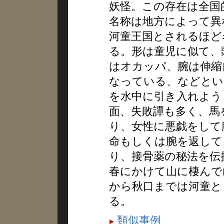
妖怪。この存在は全国
名称は地方によって異
河童王国とされるほど
る。形は童児に似て、
はオカッパ、腕は伸縮
なっている、などとい
を水中に引き入れよう
面、失敗譚も多く、馬
り、女性に悪戯をして
命もしくは腕を返して
り、接骨薬の秘法を伝
春にかけて山に棲んで
から秋口までは河童と
る。
類似事例