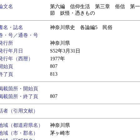
論文名
第六編 信仰生活 第三章 俗信 第一
節 妖怪・憑きもの
書名・誌名
神奈川県史 各論編5 民俗
巻・号／通巻・号
発行所
神奈川県
発行年月日
S52年3月31日
発行年（西暦）
1977年
807
開始頁
813
終了頁
掲載箇所・開始頁
807
掲載箇所・終了頁
話者（引用文献）
地域（都道府県名）
神奈川県
地域（市・郡名）
茅ヶ崎市