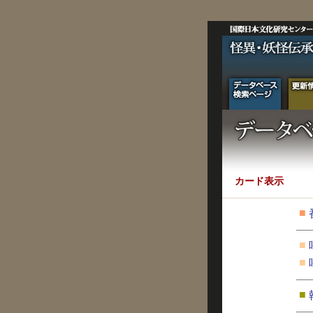
カード表示
■
■
■
■