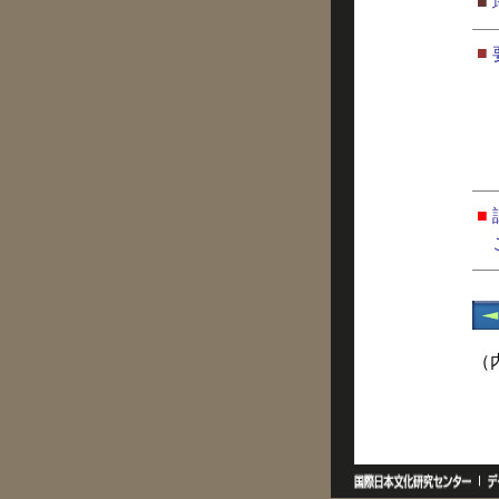
■
■
■
（