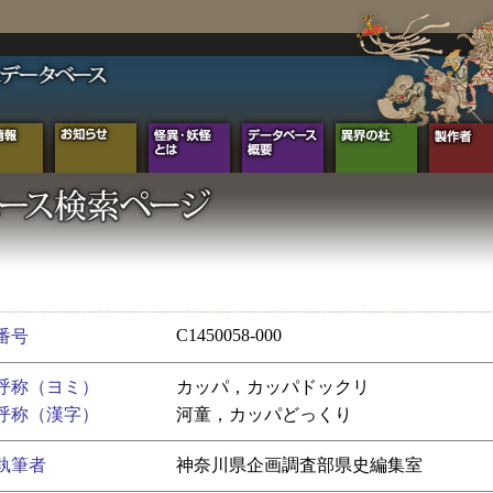
C1450058-000
番号
呼称（ヨミ）
カッパ，カッパドックリ
呼称（漢字）
河童，カッパどっくり
執筆者
神奈川県企画調査部県史編集室