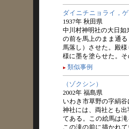
ダイニチニョライ，ゲ
1937年 秋田県
中川村神明社の大日如
の前を馬上のまま通る
馬落し）させた。殿様
様に墨を塗らせた。そ
類似事例
（ゾクシン）
2002年 福島県
いわき市草野の字絹谷
神社には、両社とも出
てある。この絵馬は滝
この滝の前に描かれて