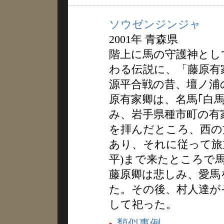
ソウゼンジンジャ
2001年 青森県
階上に馬の守護神とし
わる伝説に、「藤原有
源平合戦の昔、壇ノ浦
原有家卿は、名馬｢白
み、岩手県種市町の有
を拝んだところ、西の
あり、それに従って旅
平)まで来たところで
藤原卿は悲しみ、愛馬
た。その後、村人達が
して祀った。
類似事例