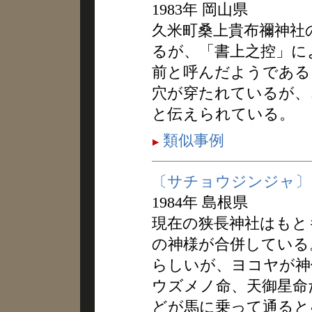
1983年 岡山県
久米町桑上貴布禰神社
るが、「書上之控」に
前と呼んだようである
穴が穿たれているが、
と伝えられている。
類似事例
〔サチョウジンジャ〕
1984年 島根県
現在の狭長神社はもと
の神様が合併している
らしいが、ヨコヤが神
ウズメノ命、天御星命
どが馬に乗って通ると