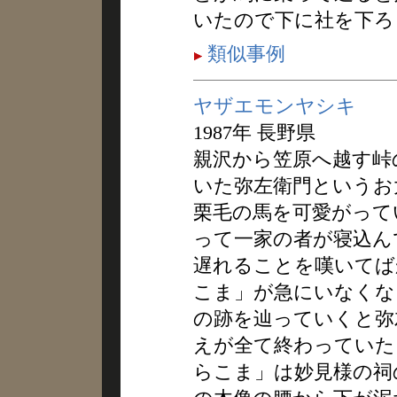
いたので下に社を下ろ
類似事例
ヤザエモンヤシキ
1987年 長野県
親沢から笠原へ越す峠
いた弥左衛門というお
栗毛の馬を可愛がって
って一家の者が寝込ん
遅れることを嘆いてば
こま」が急にいなくな
の跡を辿っていくと弥
えが全て終わっていた
らこま」は妙見様の祠