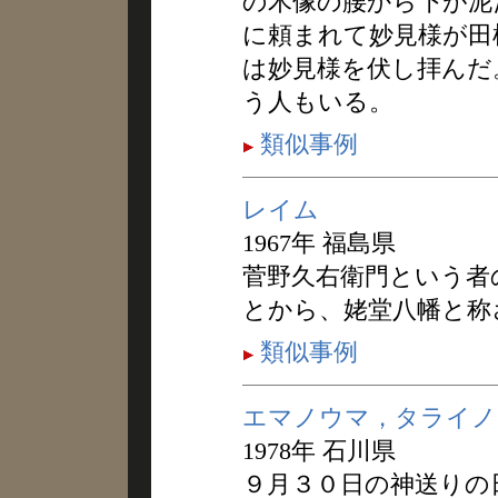
の木像の腰から下が泥
に頼まれて妙見様が田
は妙見様を伏し拝んだ
う人もいる。
類似事例
レイム
1967年 福島県
菅野久右衛門という者
とから、姥堂八幡と称
類似事例
エマノウマ，タライノ
1978年 石川県
９月３０日の神送りの