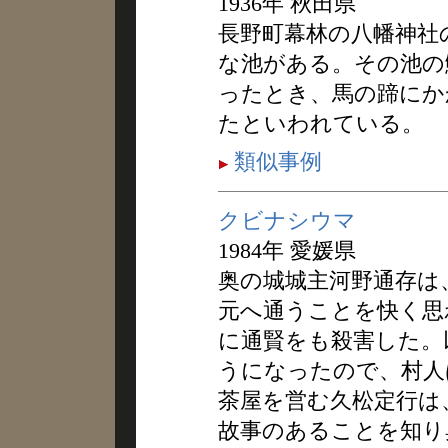
1936年 秋田県
長野町幕林の八幡神社
な池がある。その池の
ったとき、馬の蹄にか
たといわれている。
類似事例
クビナシウマ
1984年 愛媛県
奥の城城主河野通存は
元へ通うことを快く思
に通賢をも殺害した。
うになったので、村人
茶屋を営む久松定行は
故事のあることを知り