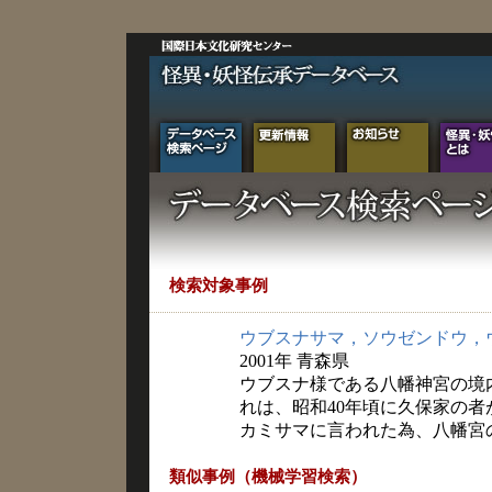
検索対象事例
ウブスナサマ，ソウゼンドウ，
2001年 青森県
ウブスナ様である八幡神宮の境
れは、昭和40年頃に久保家の
カミサマに言われた為、八幡宮
類似事例（機械学習検索）