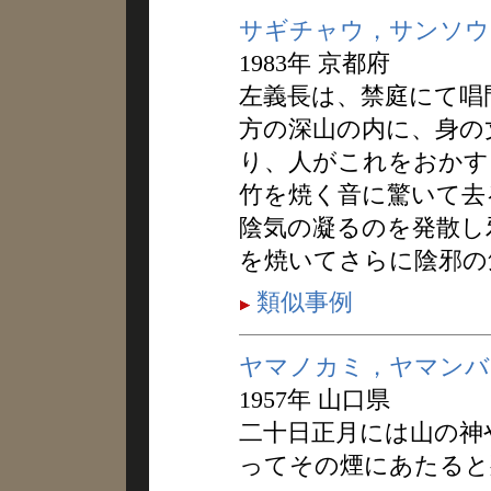
サギチャウ，サンソウ
1983年 京都府
左義長は、禁庭にて唱
方の深山の内に、身の
り、人がこれをおかす
竹を焼く音に驚いて去
陰気の凝るのを発散し
を焼いてさらに陰邪の
類似事例
ヤマノカミ，ヤマンバ
1957年 山口県
二十日正月には山の神
ってその煙にあたると