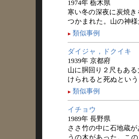
1974年 栃木県
寒い冬の深夜に炭焼き
つかまれた。山の神様
類似事例
ダイジャ，ドクイキ
1939年 京都府
山に胴回り２尺もある
けられると死ぬという
類似事例
イチョウ
1989年 長野県
ささ竹の中に石地蔵が
うの木があった。この