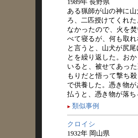
1989年 長野県
ある猟師が山の神に山
ろ、二匹授けてくれた
なかったので、火を焚
べて寝るが、何も取れ
と言うと、山犬が尻尾
とを繰り返した。おか
いると、被せてあった
もりだと悟って撃ち殺
で供養した。憑き物が
払うと、憑き物が落ち
類似事例
クロイシ
1932年 岡山県