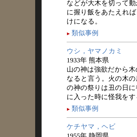
などが大木を切って動
に握り飯をあたえれば
けになる。
類似事例
ウシ，ヤマノカミ
1933年 熊本県
山の神は強欲だから木
なると言う。火の木の
の神の祭りは丑の日に
に入った時に怪我をす
類似事例
ケチヤマ，ヘビ
1955年 静岡県