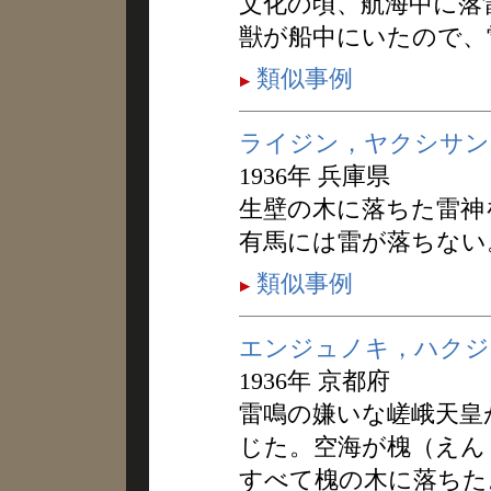
文化の頃、航海中に落
獣が船中にいたので、
類似事例
ライジン，ヤクシサン
1936年 兵庫県
生壁の木に落ちた雷神
有馬には雷が落ちない
類似事例
エンジュノキ，ハクジ
1936年 京都府
雷鳴の嫌いな嵯峨天皇
じた。空海が槐（えん
すべて槐の木に落ちた