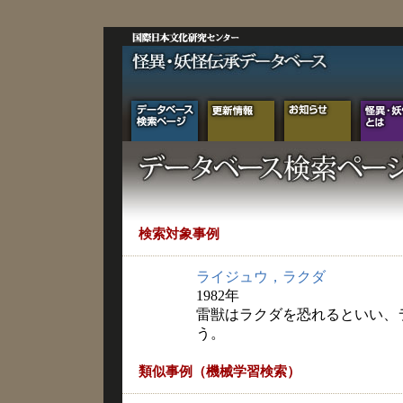
検索対象事例
ライジュウ，ラクダ
1982年
雷獣はラクダを恐れるといい、
う。
類似事例（機械学習検索）