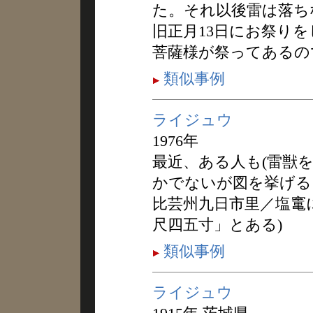
た。それ以後雷は落ち
旧正月13日にお祭り
菩薩様が祭ってあるの
類似事例
ライジュウ
1976年
最近、ある人も(雷獣
かでないが図を挙げる
比芸州九日市里／塩竃
尺四五寸」とある)
類似事例
ライジュウ