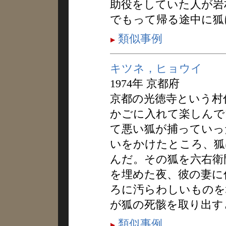
助役をしていた人が岩
でもって帰る途中に狐
類似事例
キツネ，ヒョウイ
1974年 京都府
京都の光徳寺という村
かごに入れて楽しんで
て悪い狐が捕っていっ
いをかけたところ、狐
んだ。その狐を六右衛
を埋めた夜、彼の妻に
ろに汚らわしいものを
が狐の死骸を取り出す
類似事例