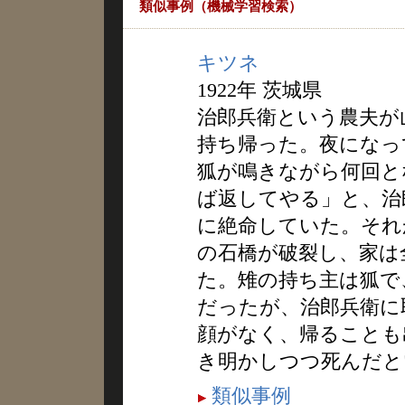
類似事例（機械学習検索）
キツネ
1922年 茨城県
治郎兵衛という農夫が
持ち帰った。夜になっ
狐が鳴きながら何回と
ば返してやる」と、治
に絶命していた。それ
の石橋が破裂し、家は
た。雉の持ち主は狐で
だったが、治郎兵衛に
顔がなく、帰ることも
き明かしつつ死んだと
類似事例