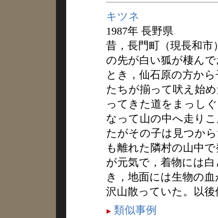
キツネ
1987年 長野県
昔，長門町（現長和市
の先が白い狐が棲んで
とき，仙石原の方から
たちが揃って吠え始め
ってきた道をまっしぐ
なって山の中へ走りこ
たがその子は見つから
も離れた隣村の山中で
が元気で，着物には白
き，地面には生物の血
沢山散っていた。以後
類似事例