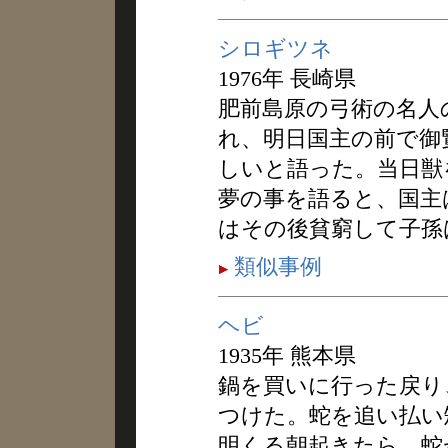
シロギツネ
1976年 長崎県
肥前島原の弓術の名人
れ、明日国主の前で御
しいと語った。当日獣
夢の事を語ると、国主
はその後貧窮して子孫
類似事例
ヘビ
1935年 熊本県
鍋を買いに行った戻り
つけた。蛇を追い払い
明くる朝起きたら、蛇