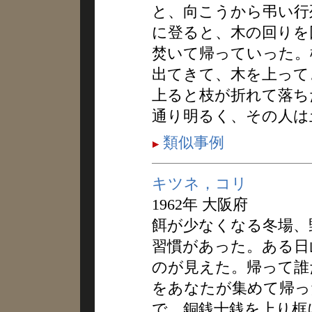
と、向こうから弔い行
に登ると、木の回りを
焚いて帰っていった。
出てきて、木を上って
上ると枝が折れて落ち
通り明るく、その人は
類似事例
キツネ，コリ
1962年 大阪府
餌が少なくなる冬場、
習慣があった。ある日
のが見えた。帰って誰
をあなたが集めて帰っ
で、銅銭十銭を上り框