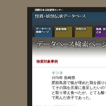
検索対象事例
キツネ
1976年 長崎県
肥前島原で狐が埋めた鶏を掘り
てその鶏を庄屋に進呈したいの
と取り替え食べたが、とても酸
で死んだ赤子であった。