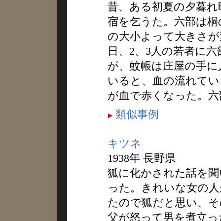
昔、ある初夏の夕暮れ
宿を乞うた。六部は桐
の大小よって大きさが
日、2、3人の若者に
が、蚊帳は庄屋の手に
いると、血の流れてい
が血で赤くなった。六
類似事例
キツネ
1938年 長野県
狐に化かされた話を聞
った。きれいな女の人
たので狐だと思い、そ
父が怒って男を煮立っ