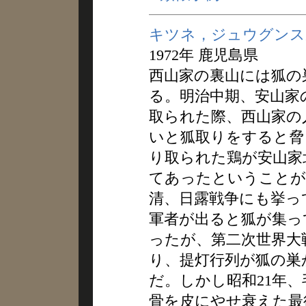
キツネ，ジュウグンス
1972年 鹿児島県
西山家の裏山には狐の
る。明治中期、安山家
取られた際、西山家の
いと狐取りをすると脅
り取られた鶏が安山家
てあったということが
清、日露戦争にも挙っ
軍者が出ると狐が集っ
ったが、第二次世界大
り、提灯行列が狐の巣
だ。しかし昭和21年
骨を皮にやせ衰えた最