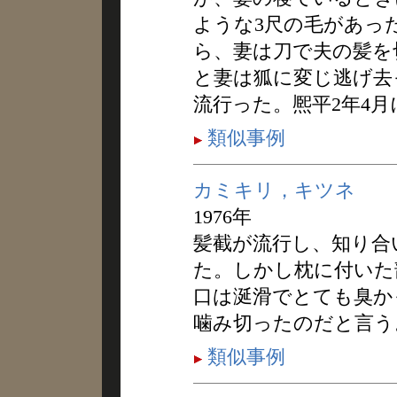
ような3尺の毛があっ
ら、妻は刀で夫の髪を
と妻は狐に変じ逃げ去
流行った。熈平2年4
類似事例
カミキリ，キツネ
1976年
髪截が流行し、知り合
た。しかし枕に付いた
口は涎滑でとても臭か
噛み切ったのだと言う
類似事例