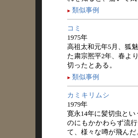
類似事例
コミ
1975年
高祖太和元年5月、狐
た粛宗熈平2年、春よ
切ったとある。
類似事例
カミキリムシ
1979年
寛永14年に髪切虫と
のにもかかわらず流行
て、様々な噂が飛んだ