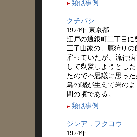
類似事例
クチバシ
1974年 東京都
江戸の通銀町二丁目に
王子山家の、鷹狩りの
雇っていたが、流行病
して剃髪しようとした
たので不思議に思った
鳥の嘴が生えて岩のよ
間の頃である。
類似事例
ジンア，フクヨウ
1974年