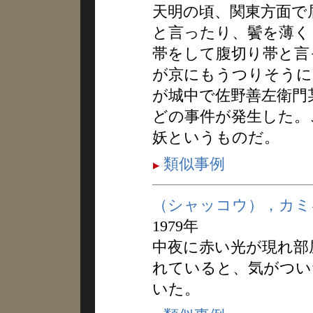
天明の頃、関東方面で
と言ったり、鬢を薄く
帯をして腹切り帯と言
が京にもうつりそうに
が城中で佐野善左衛門
どの事件が発生した。
妖というものだ。
類似事例
（シャッコウ），カミ
1979年
中夜に赤い光が現れ部
れていると、気がつい
いた。