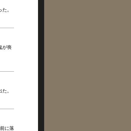
った。
鬼が喪
出た。
前に落