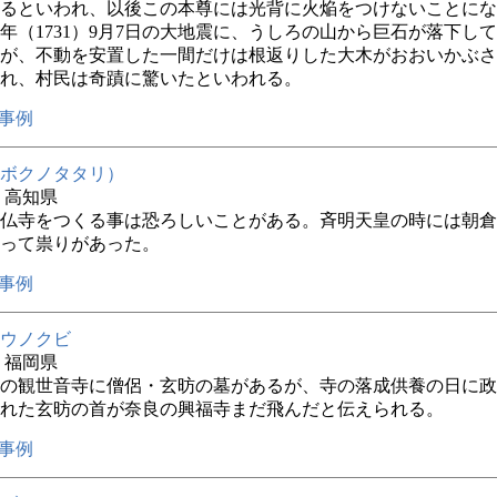
るといわれ、以後この本尊には光背に火焔をつけないことにな
6年（1731）9月7日の大地震に、うしろの山から巨石が落下し
が、不動を安置した一間だけは根返りした大木がおおいかぶさ
れ、村民は奇蹟に驚いたといわれる。
事例
ボクノタタリ）
年 高知県
仏寺をつくる事は恐ろしいことがある。斉明天皇の時には朝倉
って祟りがあった。
事例
ウノクビ
年 福岡県
の観世音寺に僧侶・玄昉の墓があるが、寺の落成供養の日に政
れた玄昉の首が奈良の興福寺まだ飛んだと伝えられる。
事例