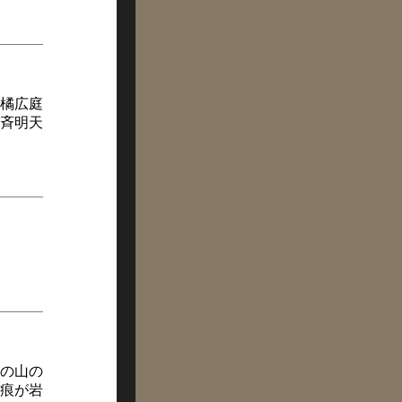
橘広庭
斉明天
の山の
痕が岩