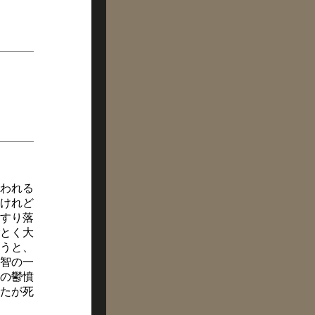
いわれる
けれど
すり落
とく大
うと、
智の一
の鬱憤
たが死