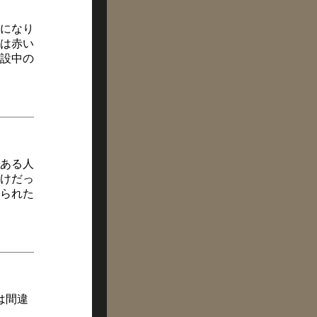
になり
は赤い
設中の
ある人
けだっ
られた
は間違