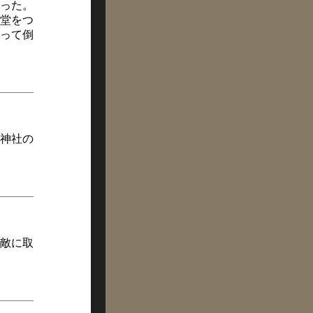
った。
て堂をつ
って倒
神社の
敵に取