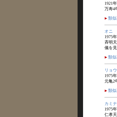
1921
万寿4
類似
オニ
1975
斉明天
儀を見
類似
リョウ
1975年
元亀2
類似
カミナ
1975年
仁孝天