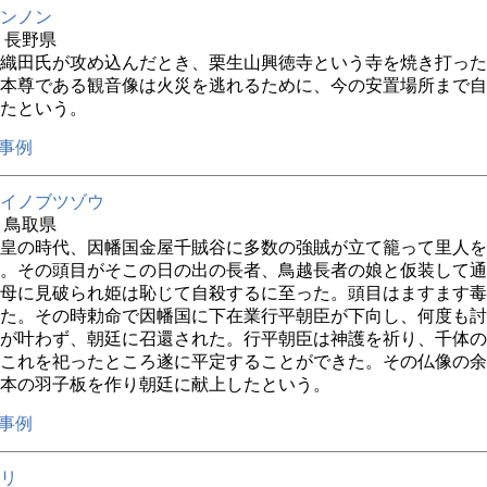
ンノン
年 長野県
織田氏が攻め込んだとき、栗生山興徳寺という寺を焼き打った
本尊である観音像は火災を逃れるために、今の安置場所まで自
たという。
事例
イノブツゾウ
年 鳥取県
皇の時代、因幡国金屋千賊谷に多数の強賊が立て籠って里人を
。その頭目がそこの日の出の長者、鳥越長者の娘と仮装して通
母に見破られ姫は恥じて自殺するに至った。頭目はますます毒
た。その時勅命で因幡国に下在業行平朝臣が下向し、何度も討
が叶わず、朝廷に召還された。行平朝臣は神護を祈り、千体の
これを祀ったところ遂に平定することができた。その仏像の余
2本の羽子板を作り朝廷に献上したという。
事例
リ