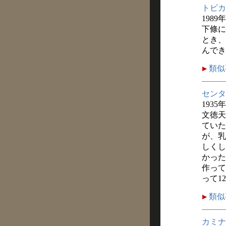
トビカ
1989
下條に
とき、
んでき
類似
センタ
1935
文徳天
ていた
が、乳
しくし
かった
作って
って1
類似
カミナ