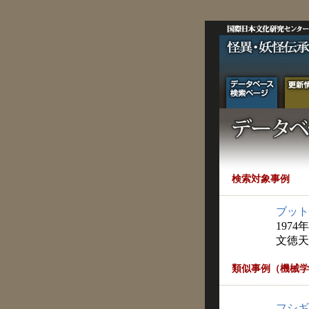
検索対象事例
ブット
1974
文徳天
類似事例（機械学
フシギ