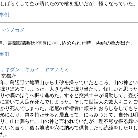
しばらくして空が晴れたので棺を担いだが、軽くなっていた。
事例
トウノカメ
年、霊陽院義昭が信長に押し込められた時、両頭の亀が出た。
事例
，キダン，キカイ，ヤマノカミ
年 京都府
1年、鳥辺野の地蔵山から土砂を採っていたところ、山の神と
掘り進めてしまった。大きな壺に掘り当たり、怪しいと思った
りや底のほうへ掘り進めた。すると突然土中が鳴動して、壺が
に驚いて人足が死んでしまった。そして世話人の数人もことご
かり死んでしまった。老尼の祈禱者に頼み神おろしをしてもら
形になり、幣を持たせると居直って、にらみつけて、自分は明
り、山に葬られ、山の神と言われていたが、理不尽な振る舞い
ないと言う。後も地蔵を穴に納めて供養したり読経をしたりし
た。