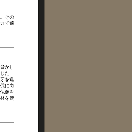
。その
力で飛
脅かし
じた
牙を逞
伐に向
仏像を
材を使