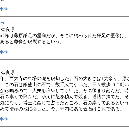
事例
ウ
年 奈良県
武峰は藤原鎌足の霊廟だが、そこに納められた鎌足の霊像は、
あると尊像が破裂するという。
事例
年 奈良県
年、西大寺の東塔の礎を破却した。石の大きさは1丈余り、厚
。この石は飯盛山の石で、数千人で引いた。日々数歩づつ動い
から鳴るので、人夫を増やして引いた。その後きり刻んだ。時
石の祟りで悩んだ。ゆえに芝を積んで焼き、道路に捨てた。そ
気になり、博士に命じて占ったところ、石の祟りであるという
めて清浄の地に移した。今、寺内にある破石はこれである。
事例