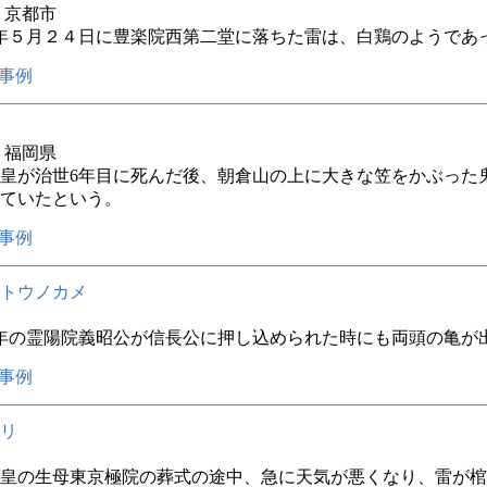
年 京都市
年５月２４日に豊楽院西第二堂に落ちた雷は、白鶏のようであ
事例
年 福岡県
皇が治世6年目に死んだ後、朝倉山の上に大きな笠をかぶった
ていたという。
事例
トウノカメ
年の霊陽院義昭公が信長公に押し込められた時にも両頭の亀が
事例
リ
皇の生母東京極院の葬式の途中、急に天気が悪くなり、雷が棺