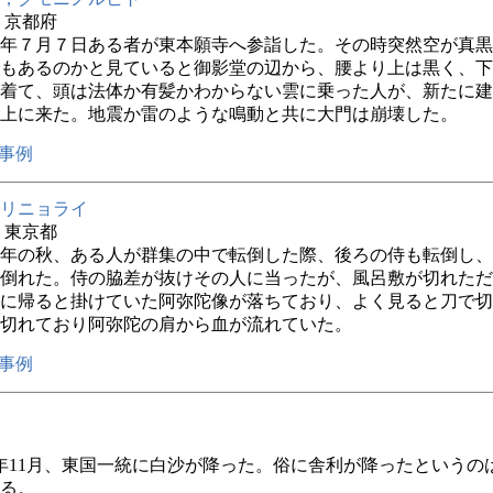
年 京都府
年７月７日ある者が東本願寺へ参詣した。その時突然空が真黒
もあるのかと見ていると御影堂の辺から、腰より上は黒く、下
着て、頭は法体か有髪かわからない雲に乗った人が、新たに建
上に来た。地震か雷のような鳴動と共に大門は崩壊した。
事例
リニョライ
年 東京都
年の秋、ある人が群集の中で転倒した際、後ろの侍も転倒し、
倒れた。侍の脇差が抜けその人に当ったが、風呂敷が切れただ
に帰ると掛けていた阿弥陀像が落ちており、よく見ると刀で切
切れており阿弥陀の肩から血が流れていた。
事例
年11月、東国一統に白沙が降った。俗に舎利が降ったというの
る。