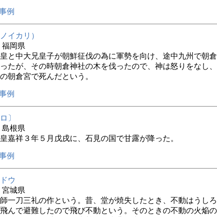
事例
ノイカリ）
年 福岡県
皇と中大兄皇子が朝鮮征伐の為に軍勢を向け、途中九州で朝倉
ったが、その時朝倉神社の木を伐ったので、神は怒りをなし、
の朝倉宮で死んだという。
事例
ロ〕
年 島根県
皇嘉祥３年５月戊戌に、石見の国で甘露が降った。
事例
ドウ
年 宮城県
師一刀三礼の作という。昔、堂が焼失したとき、不動はうしろ
飛んで避難したので飛び不動という。そのときの不動の火焔の