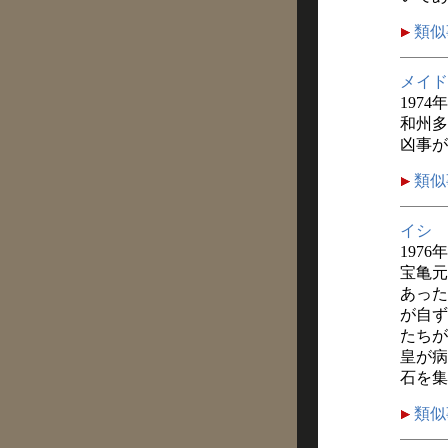
類似
メイド
1974
和州多
凶事が
類似
イシ
1976
宝亀元
あった
が自ず
たちが
皇が病
石を集
類似