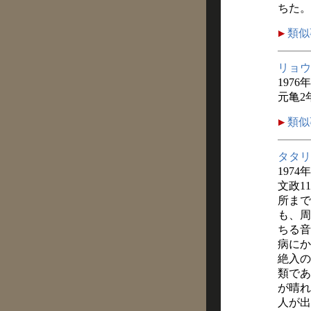
ちた。
類似
リョウ
1976年
元亀2
類似
タタリ
1974
文政1
所まで
も、周
ちる音
病にか
絶入の
類であ
が晴れ
人が出