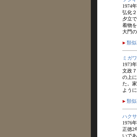
1974
弘化２
夕立で
着物を
大門の
類似
ミガワ
1973
文政７
の上に
た。家
ように
類似
ハクサ
1976年
正徳2
いであ