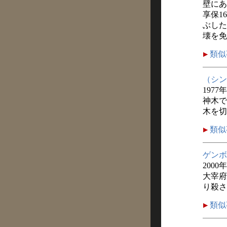
壁にあ
享保1
ぶした
壊を免
類似
（シン
1977
神木で
木を切
類似
ゲンボ
2000
大宰府
り殺さ
類似