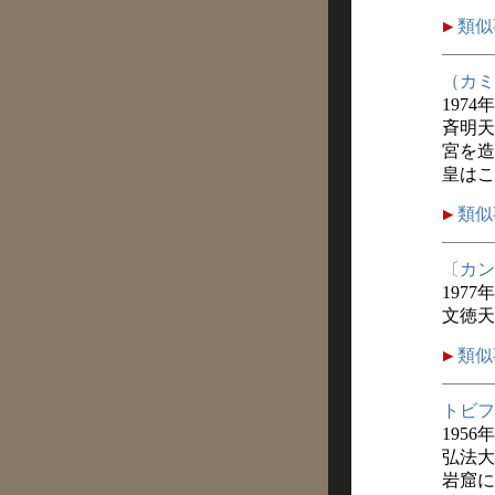
類似
（カミ
1974
斉明天
宮を造
皇はこ
類似
〔カン
1977
文徳天
類似
トビフ
1956
弘法大
岩窟に