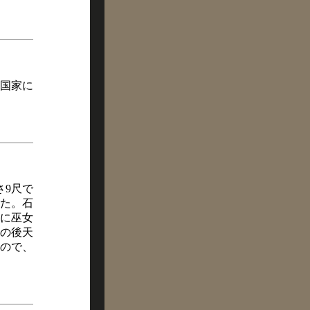
国家に
さ9尺で
た。石
に巫女
の後天
ので、