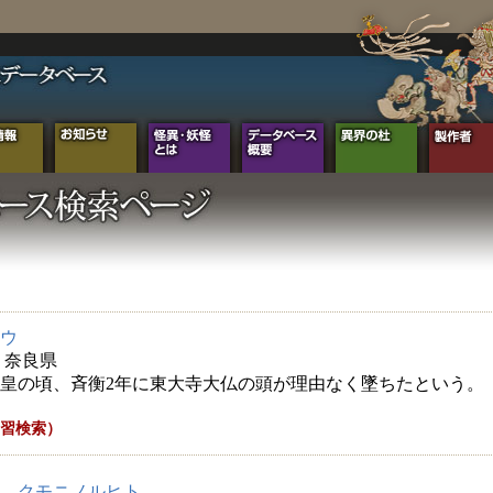
ウ
年 奈良県
皇の頃、斉衡2年に東大寺大仏の頭が理由なく墜ちたという。
習検索）
，クモニノルヒト