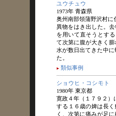
ユウチュウ
1973年 青森県
奥州南部領蒲野沢村に住
異物をはき出した。去
を用いて直そうとする
て次第に腹が大きく膨
水が数日出てきた中に
た。
類似事例
ショウヒ・コシモト
1980年 東京都
寛政４年（１７９２）
する１６歳の婢は長く
く、次第に痛みが足に