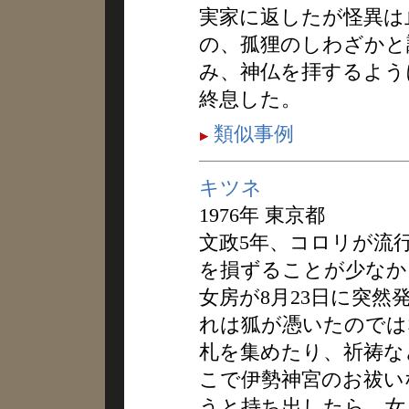
実家に返したが怪異は
の、孤狸のしわざかと
み、神仏を拝するよう
終息した。
類似事例
キツネ
1976年 東京都
文政5年、コロリが流
を損ずることが少なか
女房が8月23日に突
れは狐が憑いたのでは
札を集めたり、祈祷な
こで伊勢神宮のお祓い
うと持ち出したら、女