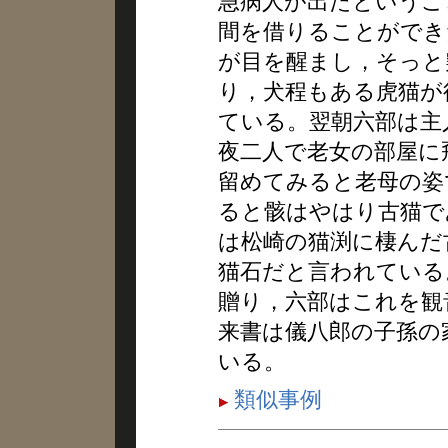
急病人が出たというこ
間を借りることができ
が目を醒まし，そっと
り，犬程もある虎猫が
ている。翌朝六部は主
夜二人で老女の部屋に
留めてみると老母の姿
ると骸はやはり古猫で
は松崎の猫渕に棲んだ
猫石だと言われている
贈り，六部はこれを観
来書は儀八郎の子孫の
いる。
類似事例