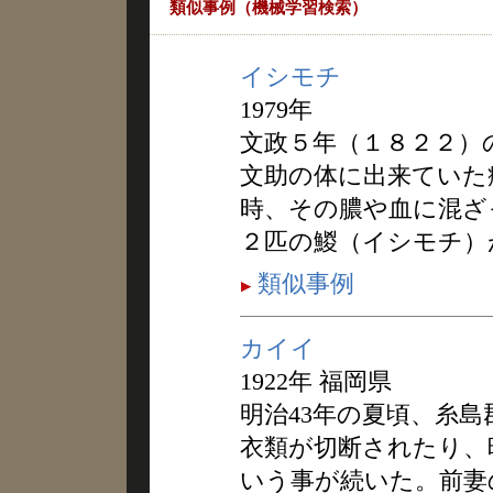
類似事例（機械学習検索）
イシモチ
1979年
文政５年（１８２２）
文助の体に出来ていた
時、その膿や血に混ざ
２匹の鯼（イシモチ）
類似事例
カイイ
1922年 福岡県
明治43年の夏頃、糸
衣類が切断されたり、
いう事が続いた。前妻