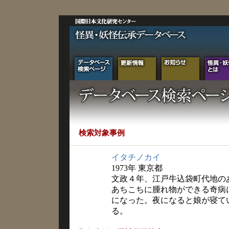
検索対象事例
イタチノカイ
1973年 東京都
文政４年、江戸牛込袋町代地の
あちこちに腫れ物ができる奇病
になった。夜になると娘が寝て
る。