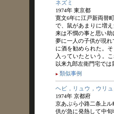
ネズミ
1974年 東京都
寛文6年に江戸新両替
で、鼠があまりに増え
来は不憫の事と思い助
夢に一人の子供が現れ
に酒を勧められた。そ
入っていたという。こ
以来九郎左衛門宅では
類似事例
ヘビ，リュウ，ウリュ
1974年 京都府
京あぶら小路二条上ル
供が急に発熱して中旬