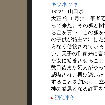
キツネツキ
1922年 山口県
大正2年１月に、筆者
って来た。その狐と問
ら金を貰い、この狐を
の子供が坊主の出した
方なく使役されている
い、天子の御家来に害
た女に給養させること
数日後また婦人がやっ
威嚇され、再び憑いた
することを約束し、立
神の眷属となる許可を
類似事例