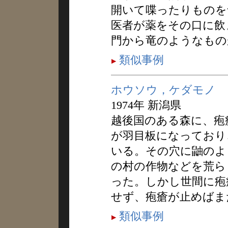
開いて喋ったりものを
医者が薬をその口に飲
門から竜のようなもの
類似事例
ホウソウ，ケダモノ
1974年 新潟県
越後国のある森に、疱
が羽目板になっており
いる。その穴に鼬のよ
の村の作物などを荒ら
った。しかし世間に疱
せず、疱瘡が止めばま
類似事例