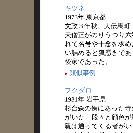
キツネ
1973年 東京都
文政３年秋、大伝馬町
天僧正がのりうつり六
れて名号や十念を求め
い詰めると狐憑きであ
後家であった。
類似事例
フクダロ
1931年 岩手県
杉合森の傍にあった寺
がいた。段々と顔色が
親は通ってくる者がい