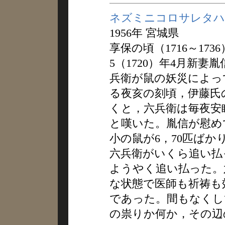
ネズミニコロサレタハ
1956年 宮城県
享保の頃（1716～17
5（1720）年4月新
兵衛が鼠の妖災によっ
る夜亥の刻頃，伊藤氏
くと，六兵衛は毎夜安
と嘆いた。胤信が慰め
小の鼠が6，70匹ば
六兵衛がいくら追い払
ようやく追い払った。
な状態で医師も祈祷も
であった。間もなくし
の祟りか何か，その辺