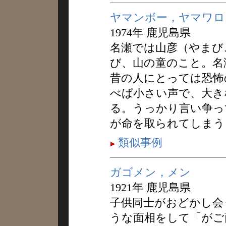
ヤマンボー，ヤマワロ
1974年 鹿児島県
名瀬では山彦（やまび
び、山の童のこと。名
昔の人にとっては恐怖
べば小さい声で、大き
る。うっかり言い争っ
が命を取られてしまう
類似事例
ガゴメン，メン
1921年 鹿児島県
子供同士がおどかし会
うな面相をして「がご