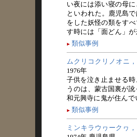
い夜には添い寝の母に
といわれた。鹿児島で
をした妖怪の類をすべ
す時には「面どん」が
類似事例
ムクリコクリノオニ，
1976年
子供を泣き止ませる時
うのは、蒙古国裏が訛
和元興寺に鬼が住んで
類似事例
ミンキラウヮークヮ，
1974年 鹿児島県