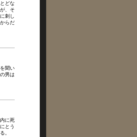
とどな
が、そ
に刺し
からだ
を聞い
の男は
内に死
にとう
る。