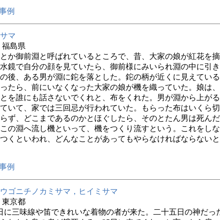
事例
サマ
年 福島県
とか御前淵と呼ばれているところで、昔、大家の娘が紅花を摘
水鏡で自分の顔を見ていたら、御前様にみいられ淵の中に引き
の後、ある男が淵に鉈を落とした。鉈の柄が近くに見えている
ったら、前にいなくなった大家の娘が機を織っていた。娘は、
とを誰にも話さないでくれと、布をくれた。男が淵から上がる
ていて、家では三回忌が行われていた。もらった布はいくら切
らず、どこまであるのかとほぐしたら、そのとたん男は死んだ
はこの淵へ流し機といって、機をつくり流すという。これをし
つくといわれ、どんなことがあってもやらなければならないと
事例
ウゴニチノカミサマ，ヒイミサマ
年 東京都
3日に三味線や笛できれいな着物の者が来た。二十五日の神だっ