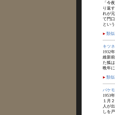
「今夜
り返す
れが元
て門口
という
類似
キツネ
1932
維新前
た狐は
晩年に
類似
バケモ
1953
１月２
人が出
しを戸