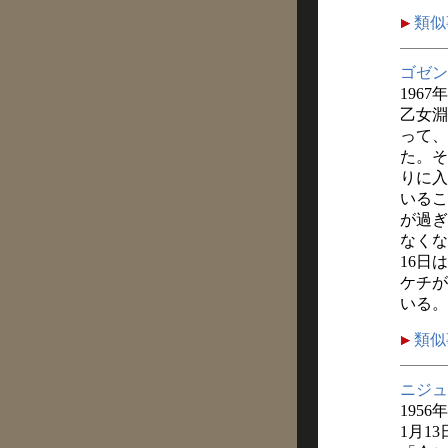
類似
ゴゼン
1967
乙女淵
って、
た。そ
りに入
いるこ
が過ぎ
なくな
16日
ケチが
いる。
類似
ニジュ
1956
1月1