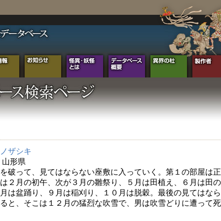
ノザシキ
年 山形県
を破って、見てはならない座敷に入っていく。第１の部屋は正
は２月の初午、次が３月の雛祭り、５月は田植え、６月は田の
月は盆踊り、９月は稲刈り、１０月は脱穀。最後の見てはなら
ると、そこは１２月の猛烈な吹雪で、男は吹雪どりに遭って死