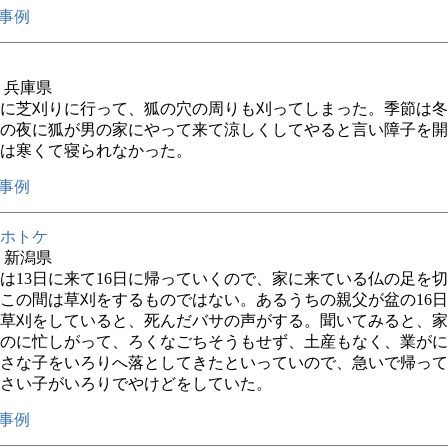
事例
年 兵庫県
に芝刈りに行って、狐の穴の周りも刈ってしまった。季節は冬
の夜に狐が男の家にやって来て涼しくしてやると言い障子を開
は寒くて寝られなかった。
事例
ホトケ
年 新潟県
は13日に来て16日に帰っていくので、家に来ている仏の足を
この間は草刈をするものではない。あるうちの親父が盆の16
草刈をしていると、死んだバサの声がする。聞いてみると、家
のに忙しがって、ろくなごちそうもせず、土産もなく、業がに
さな子をいろりへ落としてきたといっていので、急いで帰って
さい子がいろりでやけどをしていた。
事例