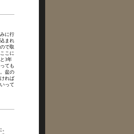
みに行
込まれ
ので取
ここに
と3年
っても
。盆の
なければ
いって
た。