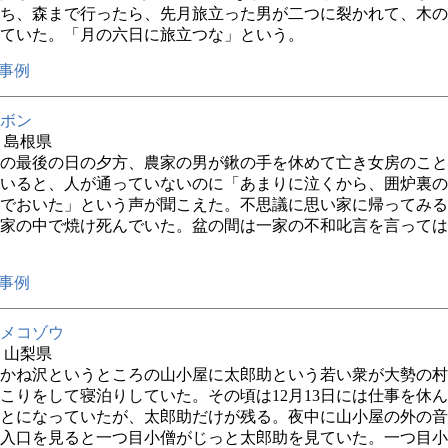
ち、森まで行ったら、先月旅立った男が二つに裂かれて、木の
ていた。「月の六日に旅立つな」という。
事例
ボン
年 島根県
の最後の日の夕方、農家の男が鍬の手を休めて亡き女房のこと
いると、人が通っていないのに「あまりに泣くから、囲炉裏の
でおいた」という声が聞こえた。不思議に思い家に帰ってみる
家の中で焼け死んでいた。盆の間は一家の不和叱言を言っては
事例
メコゾウ
年 山梨県
かね沢というところの山小屋に太郎助という若い衆が大勢の村
こりをして寝泊りしていた。その頃は12月13日には仕事を休
とになっていたが、太郎助だけが残る。夜中に山小屋の外の音
入口を見ると一つ目小僧がじっと太郎助を見ていた。一つ目小