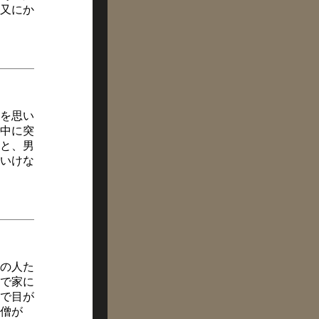
又にか
を思い
中に突
と、男
いけな
の人た
んで家に
で目が
僧が