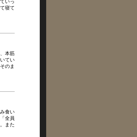
っていっ
て寝て
、本筋
いてい
そのま
み食い
「全員
。また