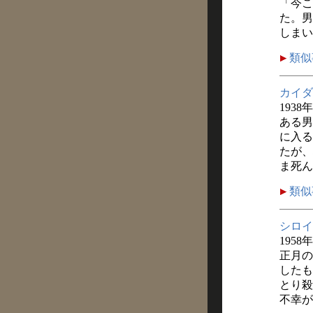
「今こ
た。男
しまい
類似
カイダ
1938
ある男
に入る
たが、
ま死ん
類似
シロイ
1958
正月の
したも
とり殺
不幸が