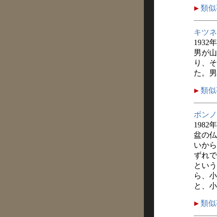
類似
キツネ
1932
男が山
り、そ
た。男
類似
ボンノ
1982
盆の仏
いから
ずれで
という
ら、小
と、小
類似