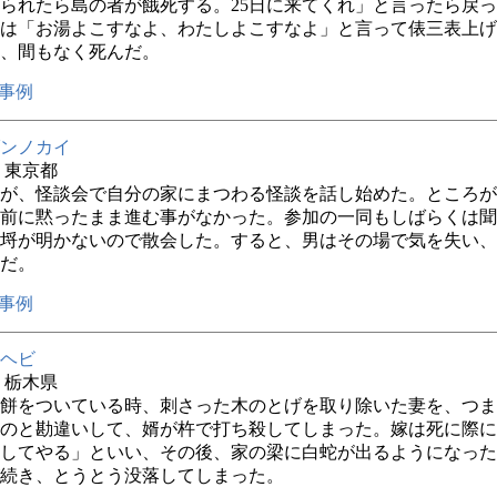
られたら島の者が餓死する。25日に来てくれ」と言ったら戻
は「お湯よこすなよ、わたしよこすなよ」と言って俵三表上げ
、間もなく死んだ。
事例
ンノカイ
年 東京都
が、怪談会で自分の家にまつわる怪談を話し始めた。ところが
前に黙ったまま進む事がなかった。参加の一同もしばらくは聞
埒が明かないので散会した。すると、男はその場で気を失い、
だ。
事例
ヘビ
年 栃木県
餅をついている時、刺さった木のとげを取り除いた妻を、つま
のと勘違いして、婿が杵で打ち殺してしまった。嫁は死に際に
してやる」といい、その後、家の梁に白蛇が出るようになった
続き、とうとう没落してしまった。