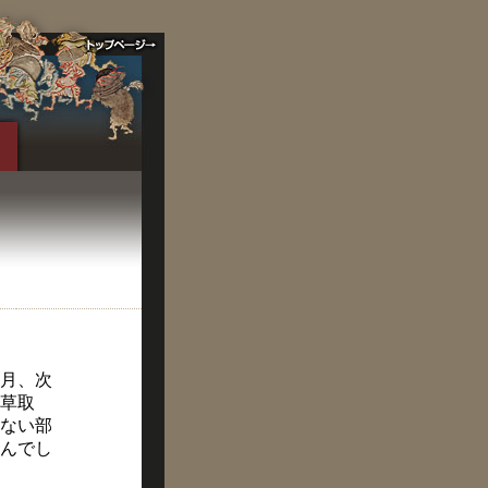
月、次
草取
ない部
んでし