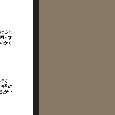
けると
回りす
のかや
行く
四季の
鶯がい