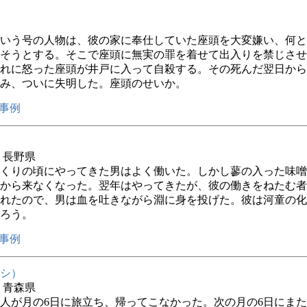
いう号の人物は、彼の家に奉仕していた座頭を大変嫌い、何と
そうとする。そこで座頭に無実の罪を着せて出入りを禁じさせ
れに怒った座頭が井戸に入って自殺する。その死んだ翌日から
み、ついに失明した。座頭のせいか。
事例
年 長野県
くりの頃にやってきた男はよく働いた。しかし蓼の入った味噌
から来なくなった。翌年はやってきたが、彼の働きをねたむ者
れたので、男は血を吐きながら淵に身を投げた。彼は河童の化
ろう。
事例
シ）
年 青森県
人が月の6日に旅立ち、帰ってこなかった。次の月の6日にま