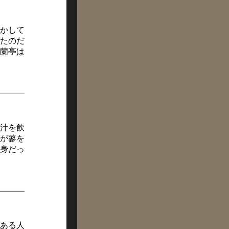
かして
たのだ
蘭亭は
汁を飲
が蓼を
身だっ
たある人