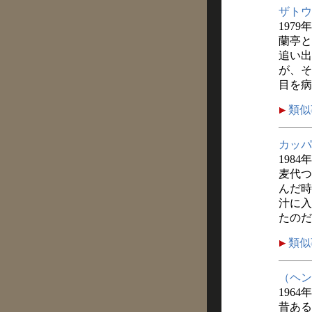
ザトウ
1979年
蘭亭と
追い出
が、そ
目を病
類似
カッパ
1984
麦代つ
んだ時
汁に入
たのだ
類似
（ヘン
1964
昔ある