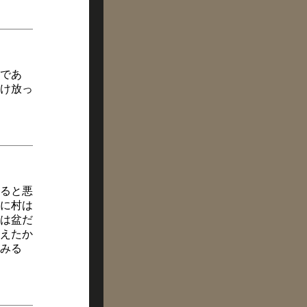
であ
け放っ
切ると悪
日に村は
は盆だ
えたか
みる