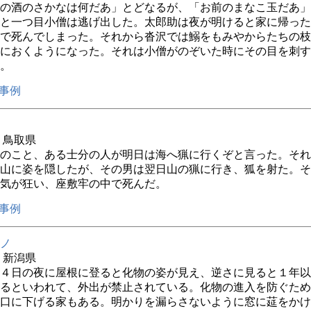
の酒のさかなは何だあ」とどなるが、「お前のまなこ玉だあ」
と一つ目小僧は逃げ出した。太郎助は夜が明けると家に帰った
で死んでしまった。それから沓沢では鰯をもみやからたちの枝
におくようになった。それは小僧がのぞいた時にその目を刺す
。
事例
年 鳥取県
のこと、ある士分の人が明日は海へ猟に行くぞと言った。それ
山に姿を隠したが、その男は翌日山の猟に行き、狐を射た。そ
気が狂い、座敷牢の中で死んだ。
事例
ノ
年 新潟県
４日の夜に屋根に登ると化物の姿が見え、逆さに見ると１年以
るといわれて、外出が禁止されている。化物の進入を防ぐため
口に下げる家もある。明かりを漏らさないように窓に莚をかけ