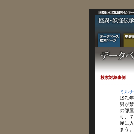
検索対象事例
ミルナ
1971
男が禁
の部屋
り、７
屋に入
まう。