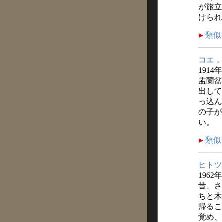
が旅立
けられ
類似
コエ，
1914
盂蘭盆
出して
っ込ん
の子が
い。
類似
ヒトツ
1962
昔、さ
ちと木
帰るこ
覚め、