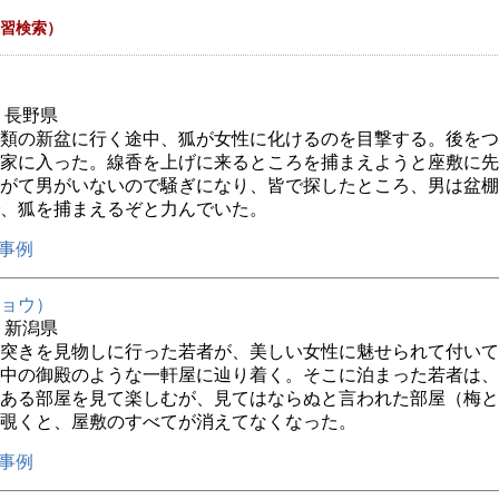
習検索）
年 長野県
類の新盆に行く途中、狐が女性に化けるのを目撃する。後をつ
家に入った。線香を上げに来るところを捕まえようと座敷に先
がて男がいないので騒ぎになり、皆で探したところ、男は盆棚
、狐を捕まえるぞと力んでいた。
事例
ョウ）
年 新潟県
突きを見物しに行った若者が、美しい女性に魅せられて付いて
中の御殿のような一軒屋に辿り着く。そこに泊まった若者は、
ある部屋を見て楽しむが、見てはならぬと言われた部屋（梅と
覗くと、屋敷のすべてが消えてなくなった。
事例