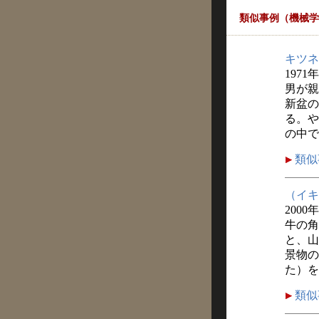
類似事例（機械学
キツネ
1971
男が親
新盆の
る。や
の中で
類似
（イキ
2000
牛の角
と、山
景物の
た）を
類似