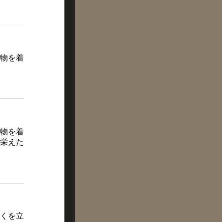
物を着
物を着
栄えた
くを立