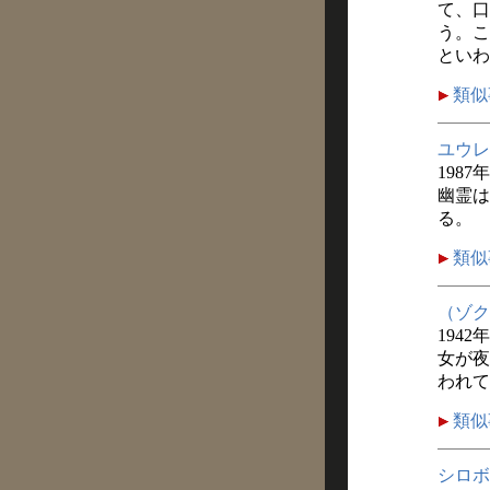
て、口
う。こ
といわ
類似
ユウレ
1987
幽霊は
る。
類似
（ゾク
1942
女が夜
われて
類似
シロボ