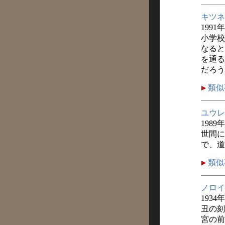
キツネ
1991
小学校
なると
を通る
だろう
類似
ユウレ
1989
世間に
で、道
類似
ノロイ
1934
丑の刻
宮の前