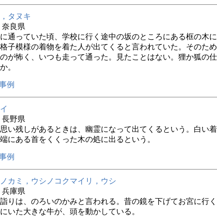
，タヌキ
年 奈良県
に通っていた頃、学校に行く途中の坂のところにある框の木に
格子模様の着物を着た人が出てくると言われていた。そのため
のが怖く、いつも走って通った。見たことはない。狸か狐の仕
か。
事例
イ
年 長野県
思い残しがあるときは、幽霊になって出てくるという。白い着
端にある首をくくった木の処に出るという。
事例
ノカミ，ウシノコクマイリ，ウシ
年 兵庫県
詣りは、のろいのかみと言われる。昔の鏡を下げてお宮に行く
にいた大きな牛が、頭を動かしている。