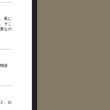
、夜に
、そこ
業なの
物姿
と、お