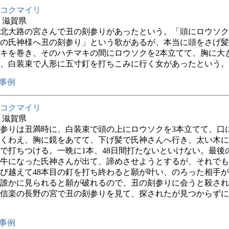
コクマイリ
年 滋賀県
北大路の宮さんで丑の刻参りがあったという。「頭にロウソク
の氏神様へ丑の刻参り」という歌があるが、本当に頭をさげ髪
キを巻き、そのハチマキの間にロウソクを2本立てて、胸に大
、白装束で人形に五寸釘を打ちこみに行く女があったという。
事例
コクマイリ
年 滋賀県
参りは丑満時に、白装束で頭の上にロウソクを3本立てて、口
くわえ、胸に鏡をあてて、下げ髪で氏神さんへ行き、太い木に
で打ちつける。一晩に1本、48日間打たないといけない。最後
牛になった氏神さんが出て、諦めさせようとするが、それでも
び越えて48本目の釘を打ち終わると願が叶い、のろった相手
誰かに見られると願が破れるので、丑の刻参りに会うと殺され
信楽の長野の宮で丑の刻参りを見て、探されたが見つからずに
事例