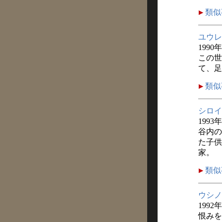
類似
ユウレ
1990
この世
て、足
類似
シロイ
199
谷内の
た子供
家。
類似
ウシノ
1992
恨みを