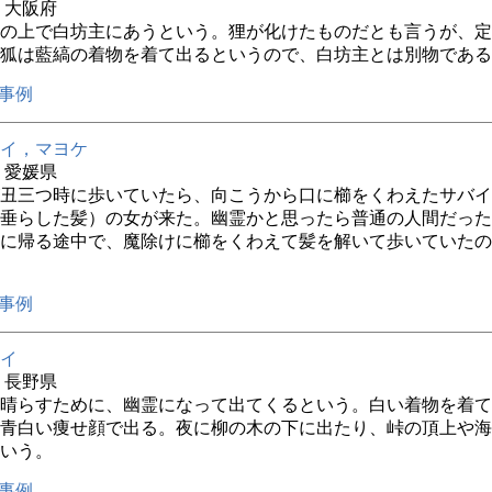
年 大阪府
の上で白坊主にあうという。狸が化けたものだとも言うが、定
狐は藍縞の着物を着て出るというので、白坊主とは別物である
事例
イ，マヨケ
年 愛媛県
丑三つ時に歩いていたら、向こうから口に櫛をくわえたサバイ
垂らした髪）の女が来た。幽霊かと思ったら普通の人間だった
に帰る途中で、魔除けに櫛をくわえて髪を解いて歩いていたの
事例
イ
年 長野県
晴らすために、幽霊になって出てくるという。白い着物を着て
青白い痩せ顔で出る。夜に柳の木の下に出たり、峠の頂上や海
いう。
事例