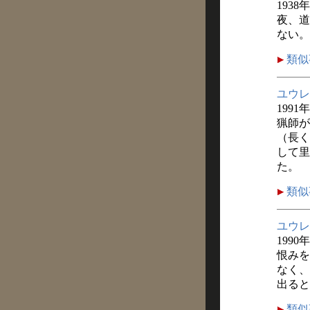
1938
夜、道
ない。
類似
ユウレ
1991
猟師が
（長く
して里
た。
類似
ユウレ
1990
恨みを
なく、
出ると
類似