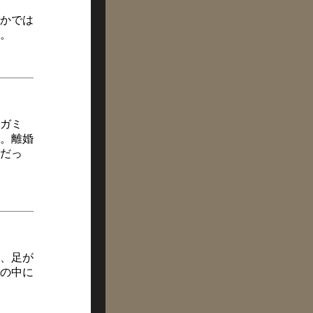
かでは
。
ガミ
。離婚
だっ
、足が
の中に