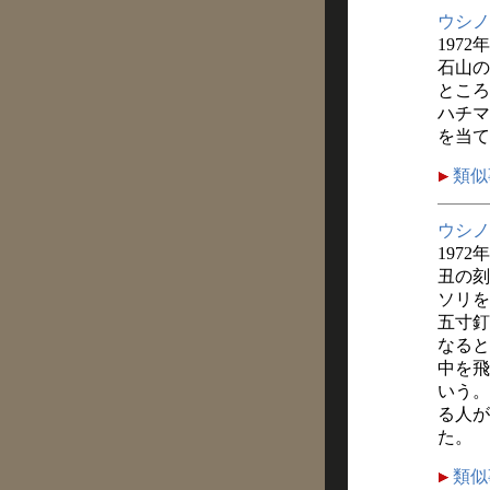
ウシノ
1972
石山の
ところ
ハチマ
を当て
類似
ウシノ
1972
丑の刻
ソリを
五寸釘
なると
中を飛
いう。
る人が
た。
類似