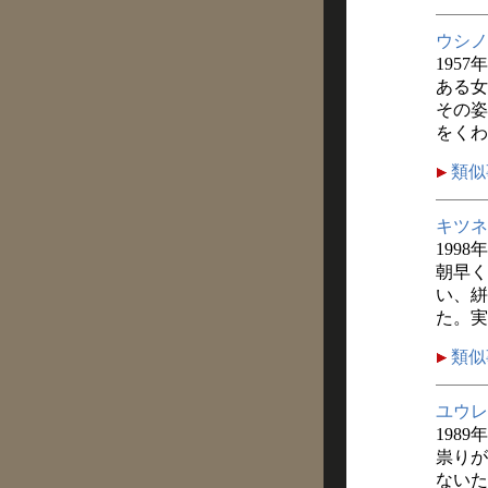
ウシノ
1957
ある女
その姿
をくわ
類似
キツネ
1998
朝早く
い、絣
た。実
類似
ユウレ
1989
祟りが
ないた