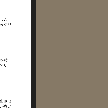
した。
みそり
を結
てい
出させ
が多い