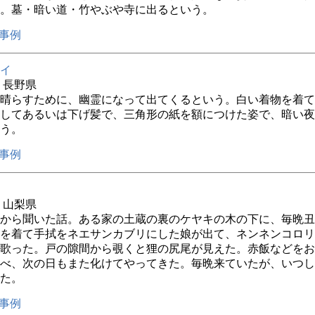
。墓・暗い道・竹やぶや寺に出るという。
事例
イ
年 長野県
晴らすために、幽霊になって出てくるという。白い着物を着て
してあるいは下げ髪で、三角形の紙を額につけた姿で、暗い夜
う。
事例
年 山梨県
から聞いた話。ある家の土蔵の裏のケヤキの木の下に、毎晩丑
を着て手拭をネエサンカブリにした娘が出て、ネンネンコロリ
歌った。戸の隙間から覗くと狸の尻尾が見えた。赤飯などをお
べ、次の日もまた化けてやってきた。毎晩来ていたが、いつし
た。
事例