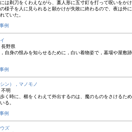
には剃刀をくわえながら、藁人形に五寸釘を打って呪いをかけ
の様子を人に見られると願かけが失敗に終わるので、夜は外に
れていた。
事例
イ
年 長野県
，自身の恨みを知らせるために，白い着物姿で，墓場や屋敷跡
事例
シン），マノモノ
年 不明
歩く時に、櫛をくわえて外出するのは、魔のものをさけるため
いる。
事例
ウズ