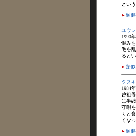
という
類似
ユウレ
1990
恨みを
毛を乱
るとい
類似
タヌキ
1984
曾祖母
に半纏
守唄を
くと食
くなっ
類似