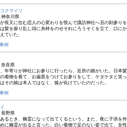
コクマイリ
年 神奈川県
が長又に住む恋人の心変わりを恨んで諏訪神社へ丑の刻参りを
は髪を振り乱し頭に糸枠をのせそれにろうそくを立て、口にか
えていた。
事例
年 奈良県
、年寄りが神社にお参りに行ったら、近所の娘がいた。日本髪
の着物を着て、お歯黒をつけてお参りをして、ケタケタと笑っ
はその娘は本人ではなく、狐が化けていたのだった。
事例
イ
年 長野県
あるとき、幽霊になって出てくるという。また、夜に子供を外
めに幽霊が出ると言った。白い着物で足のない姿で出て、女性