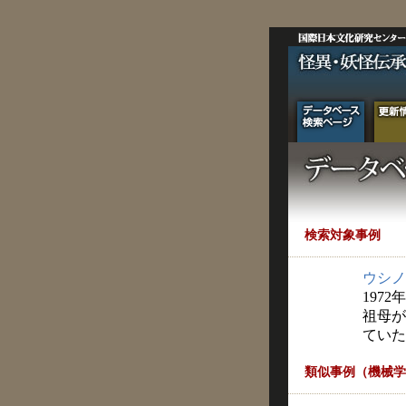
検索対象事例
ウシノ
1972
祖母が
ていた
類似事例（機械学