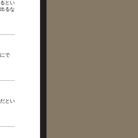
るとい
出るな
にで
だとい