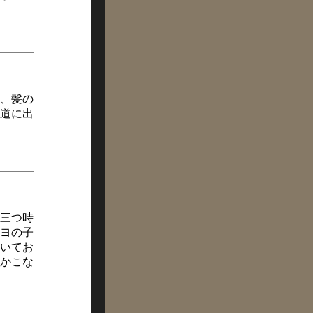
、髪の
道に出
三つ時
ヨの子
いてお
かこな