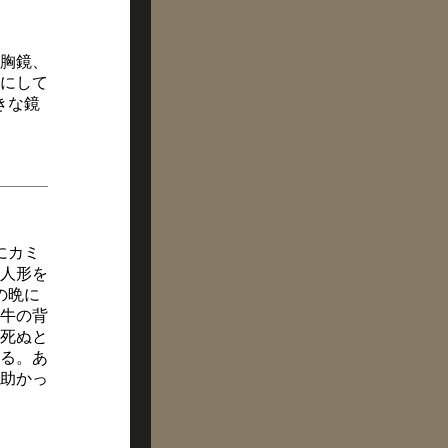
胸鏡、
にして
きな鏡
にカミ
人形を
の晩に
牛の背
が死ぬと
る。あ
助かっ