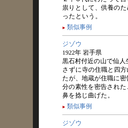
祟りとして、供養のた
ったという。
類似事例
ジゾウ
1922年 岩手県
黒石村付近の山で仙人
さずに寺の住職と四方
たが、地蔵が住職に密
分の素性を密告された
鼻を捻じ曲げた。
類似事例
ジゾウ