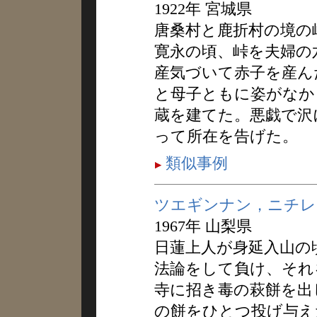
1922年 宮城県
唐桑村と鹿折村の境の
寛永の頃、峠を夫婦の
産気づいて赤子を産ん
と母子ともに姿がなか
蔵を建てた。悪戯で沢
って所在を告げた。
類似事例
ツエギンナン，ニチレ
1967年 山梨県
日蓮上人が身延入山の
法論をして負け、それ
寺に招き毒の萩餅を出
の餅をひとつ投げ与え