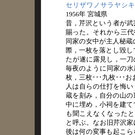
セリザワノサラヤシキ
1956年 宮城県
昔，芹沢という者が武
賜った。それから三代
同家の女中が主人秘蔵
際，一枚を落とし毀し
たが遂に露見し，一刀
毎夜のように同家の水
枚，三枚･･･九枚･･･
人は自らの仕打を悔い
蔵を刻み，自分の山の
中に埋め，小祠を建て
も聞こえなくなったと
と呼ぶ。なお旧芹沢家
後は何の変事も起こら