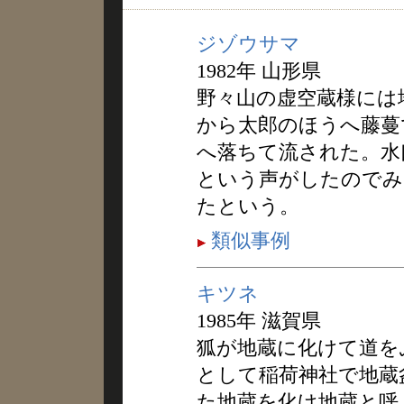
ジゾウサマ
1982年 山形県
野々山の虚空蔵様には
から太郎のほうへ藤蔓
へ落ちて流された。水
という声がしたのでみ
たという。
類似事例
キツネ
1985年 滋賀県
狐が地蔵に化けて道を
として稲荷神社で地蔵
た地蔵を化け地蔵と呼