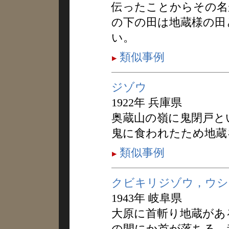
伝ったことからその名
の下の田は地蔵様の田
い。
類似事例
ジゾウ
1922年 兵庫県
奥蔵山の嶺に鬼閉戸と
鬼に食われたため地蔵
類似事例
クビキリジゾウ，ウシ
1943年 岐阜県
大原に首斬り地蔵があ
の間にか首が落ちる。