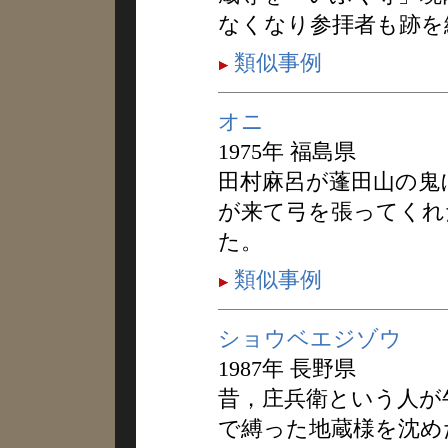
なくなり参拝者も跡を
類似事例
オニ
1975年 福島県
田村麻呂が蓬田山の鬼
が来て弓を張ってくれ
た。
類似事例
ショウベエジゾウ
1987年 長野県
昔，庄兵衛という人が
で縛った地蔵様を沈め