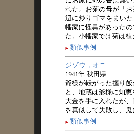
にお家に蛇の害は無い
れた。お菊の母が「お
辺に炒りゴマをまいた
幡家に怪異があったの
た。小幡家では菊は植
類似事例
ジゾウ，オニ
1941年 秋田県
爺様が転がった握り飯
と、地蔵は爺様に知恵
大金を手に入れたが、
を真似して失敗し、鬼
類似事例