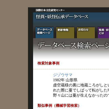
検索対象事例
ジゾウサマ
1982年 山形県
虚空蔵様の裏に地蔵ころがしと
れた際に蔓でしばって転がした
野々山には蔓が生えなかったの
類似事例（機械学習検索）