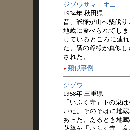
ジゾウサマ，オニ
1934年 秋田県
昔、爺様が山へ柴伐り
地蔵に食べられてしま
しているところに連れ
た。隣の爺様が真似し
された。
類似事例
ジゾウ
1958年 三重県
「いふく寺」下の泉は
いた。そのそばに地蔵
あった。あるとき地蔵
蔵尊を「いふく寺」境