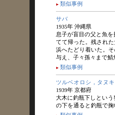
類似事例
サバ
1935年 沖縄県
息子が盲目の父と魚を
てて帰った。残された
浜へたどり着いた。そ
与え、子々孫々まで鯖
類似事例
ツルベオロシ，タヌキ
1939年 京都府
大木に釣瓶下しという
の下を通ると釣瓶で掬