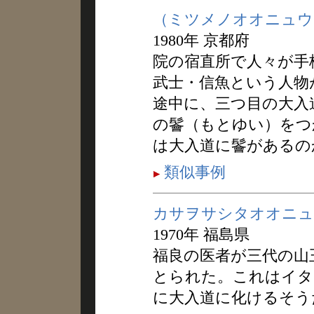
（ミツメノオオニュウ
1980年 京都府
院の宿直所で人々が手
武士・信魚という人物
途中に、三つ目の大入
の鬠（もとゆい）をつ
は大入道に鬠があるの
類似事例
カサヲサシタオオニュ
1970年 福島県
福良の医者が三代の山
とられた。これはイタ
に大入道に化けるそう