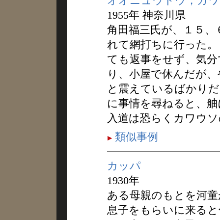
オオニュウドウ，カワ
1955年 神奈川県
角田福三氏が、１５、
れて網打ちに行った。
ても返事をせず、気分
り、小屋で休んだが、
と震えているばかりだ
に事情を尋ねると、舳
入道は恐らくカワウソ
類似事例
カッパ
1930年
ある母親のもとを河童
息子をもらいに来ると