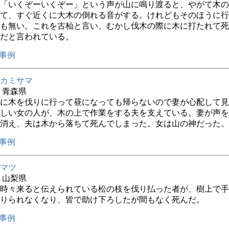
「いくぞーいくぞー」という声が山に鳴り渡ると、やがて木の
て、すぐ近くに大木の倒れる音がする。けれどもそのほうに行
も無い。これを古杣と言い、むかし伐木の際に木に打たれて死
だと言われている。
事例
カミサマ
年 青森県
に木を伐りに行って昼になっても帰らないので妻が心配して見
しい女の人が、木の上で作業をする夫を支えている。妻が声を
消え、夫は木から落ちて死んでしまった。女は山の神だった。
事例
マツ
年 山梨県
時々来ると伝えられている松の枝を伐り払った者が、樹上で手
りられなくなり、皆で助け下ろしたが間もなく死んだ。
事例