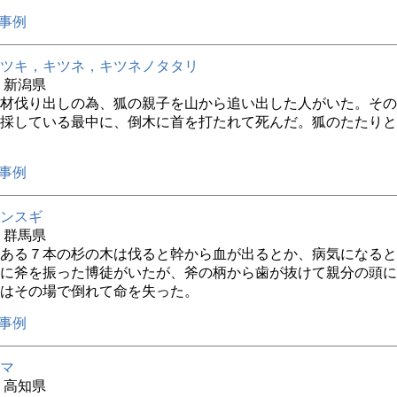
事例
ツキ，キツネ，キツネノタタリ
年 新潟県
材伐り出しの為、狐の親子を山から追い出した人がいた。その
採している最中に、倒木に首を打たれて死んだ。狐のたたりと
事例
ンスギ
年 群馬県
ある７本の杉の木は伐ると幹から血が出るとか、病気になると
に斧を振った博徒がいたが、斧の柄から歯が抜けて親分の頭に
はその場で倒れて命を失った。
事例
マ
年 高知県