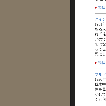
類似
グイン
1981
ある人
れ「俺
いので
ではな
って去
死にし
類似
フルソ
1936
伐木中
体を見
がして
くと何