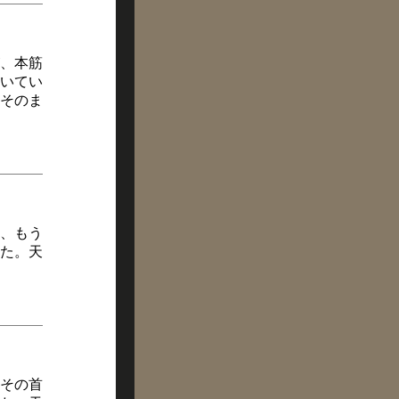
、本筋
いてい
そのま
、もう
た。天
その首