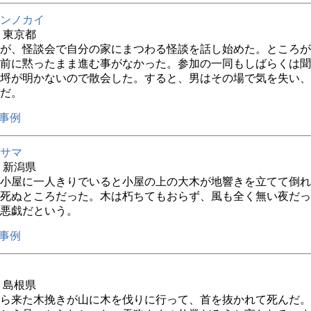
ンノカイ
年 東京都
が、怪談会で自分の家にまつわる怪談を話し始めた。ところが
前に黙ったまま進む事がなかった。参加の一同もしばらくは聞
埒が明かないので散会した。すると、男はその場で気を失い、
だ。
事例
サマ
年 新潟県
小屋に一人きりでいると小屋の上の大木が地響きを立てて倒れ
死ぬところだった。木は朽ちてもおらず、風も全く無い夜だっ
悪戯だという。
事例
年 島根県
ら来た木挽きが山に木を伐りに行って、首を抜かれて死んだ。