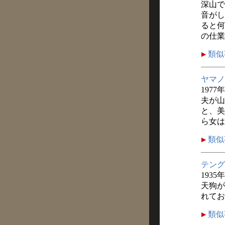
深山で
音がし
ると何
の仕業
類似
ヤマノ
1977
夫が山
と、美
ら女は
類似
テング
1935
天狗が
れてお
類似