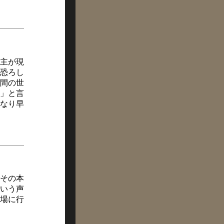
主が現
恐ろし
間の世
」と言
なり早
その本
いう声
場に行