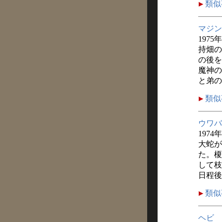
類似
マジン
1975
持畑の
の後を
魔神の
と弟の
類似
ウワバ
1974
大蛇が
た。榎
して枝
日程後
類似
ヘビ