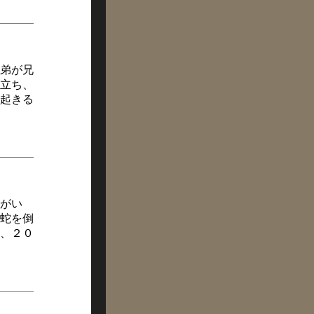
弟が兄
立ち、
起きる
がい
蛇を倒
、２０