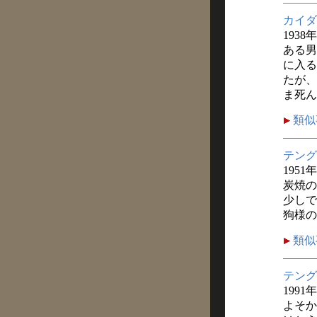
カイダ
1938
ある男
に入る
たが、
ま死ん
類似
テング
1951
炭焼の
少しで
狗様の
類似
テング
1991
よそか