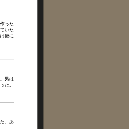
作った
ていた
は後に
。男は
った。
た。あ