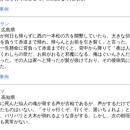
事例
サン
年 広島県
が何日も帰らずに西の一本松の方を開墾していたら、大きな坊
を負うて赤道まで帰れ、帰らんとお前を引き裂く」と言った。
一生懸命に背負って赤道まで行くと、背中から降りて「夜は人
くわしらの世だ、お前がおると邪魔になる、俺はぐいんさんだ
った。その人は家へと帰ったが髪が抜けており、その後病気に
た。
事例
マ
年 高知県
に死んだ仙人の魂が発する声が古杣であるが、声がするだけで
たものはいない。「そりゃ行くぞ、行くぞ、退いちょれよ」と
、バリバリと大木が倒れるような音がする。しかし、次の朝現
も異常がない。