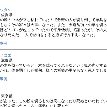
ウダケ
年 佐賀県
の峰の巨木が立ち枯れていたので数軒の人が切り倒して家具を
もなくその家々は火事になった。また、天道岳頂上の草を切っ
ほどのガマが起こっていたので平身低頭して謝ったが、その人
なり死んだ。1人で登山をすると必ず行方不明になった。
事例
ノコエ
年 滋賀県
の木を伐っていると、木を伐ってくれるなという狐の声がする
かれ、体を弱くした挙句、様々の祈祷の甲斐もなく死んでしま
事例
年 東京都
があった。この松を切るものは病になったり死ぬといわれてい
が松を切ったところ、病気になり死んだ。