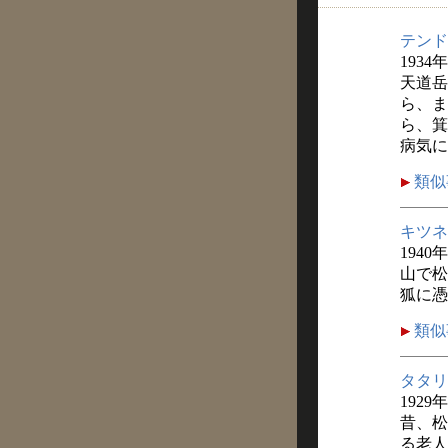
テンド
1934
天道岳
ら、ま
ら、箕
病気に
類似
キツネ
1940
山で松
狐に憑
類似
タタリ
1929
昔、松
る老人