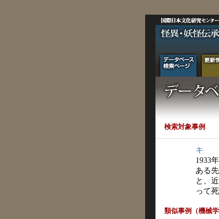
検索対象事例
キ
1933
ある先
と、近
って死
類似事例（機械学