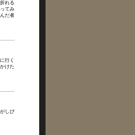
折れる
ってみ
んだ者
に行く
かけた
がしび