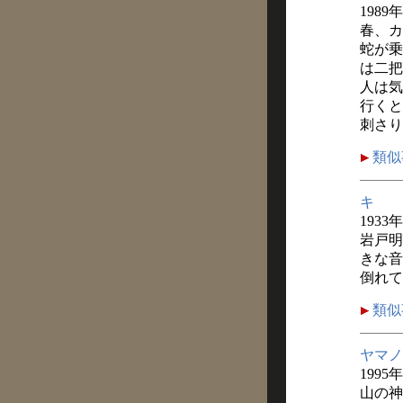
1989
春、カ
蛇が乗
は二把
人は気
行くと
刺さり
類似
キ
1933
岩戸明
きな音
倒れて
類似
ヤマノ
1995
山の神