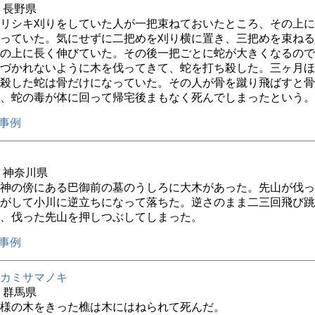
年 長野県
リシキ刈りをしていた人が一把束ねておいたところ、その上に
っていた。気にせずに二把めを刈り横に置き、三把めを束ねる
の上に長く伸びていた。その後一把ごとに蛇が大きくなるので
づかれないように木を伐ってきて、蛇を打ち殺した。三ヶ月ほ
殺した蛇は骨だけになっていた。その人が骨を蹴り飛ばすと骨
、蛇の毒が体に回って帰宅後まもなく死んでしまったという。
事例
年 神奈川県
神の傍にある巴御前の墓のうしろに大木があった。先山が伐っ
がして小川に逆立ちになって落ちた。逆さのまま二三回飛び跳
、伐った先山を押しつぶしてしまった。
事例
カミサマノキ
年 群馬県
様の木をきった樵は木にはねられて死んだ。