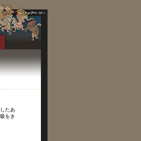
したあ
吸をき