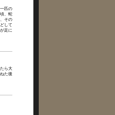
一匹の
頃、蛇
、その
どして
が足に
たら大
ねた後