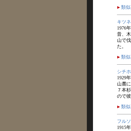
類似
キツネ
1976
昔、木
山で伐
た。
類似
シチホ
1929
山麓に
７本杉
ので彼
類似
フルソ
1915