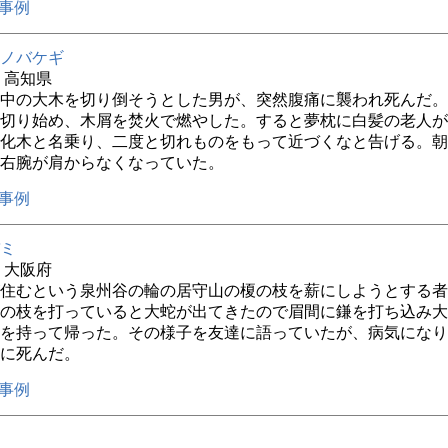
事例
ノバケギ
年 高知県
中の大木を切り倒そうとした男が、突然腹痛に襲われ死んだ。
切り始め、木屑を焚火で燃やした。すると夢枕に白髪の老人が
化木と名乗り、二度と切れものをもって近づくなと告げる。朝
右腕が肩からなくなっていた。
事例
ミ
年 大阪府
住むという泉州谷の輪の居守山の榎の枝を薪にしようとする者
の枝を打っていると大蛇が出てきたので眉間に鎌を打ち込み大
を持って帰った。その様子を友達に語っていたが、病気になり
に死んだ。
事例