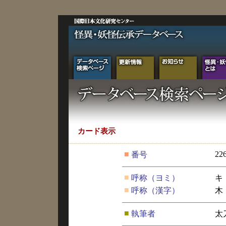
カード表示
■
22
番号
■
呼称（ヨミ）
キ
■
呼称（漢字）
木
■
執筆者
太