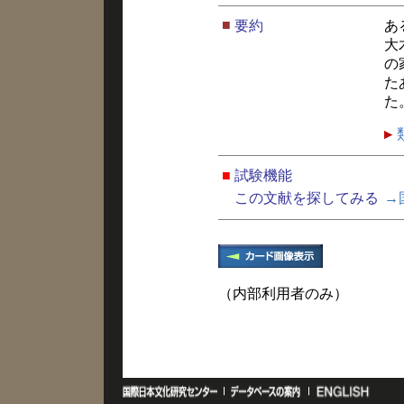
■
要約
あ
大
の
た
た
■
試験機能
この文献を探してみる
→
（内部利用者のみ）