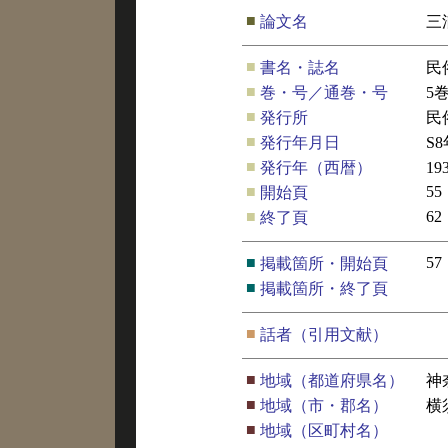
■
論文名
三
■
書名・誌名
民
■
巻・号／通巻・号
5
■
発行所
民
■
発行年月日
S
■
発行年（西暦）
19
■
55
開始頁
■
62
終了頁
■
57
掲載箇所・開始頁
■
掲載箇所・終了頁
■
話者（引用文献）
■
地域（都道府県名）
神
■
地域（市・郡名）
横
■
地域（区町村名）