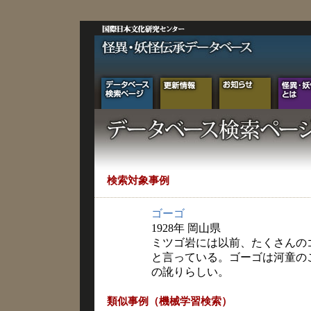
検索対象事例
ゴーゴ
1928年 岡山県
ミツゴ岩には以前、たくさんの
と言っている。ゴーゴは河童の
の訛りらしい。
類似事例（機械学習検索）