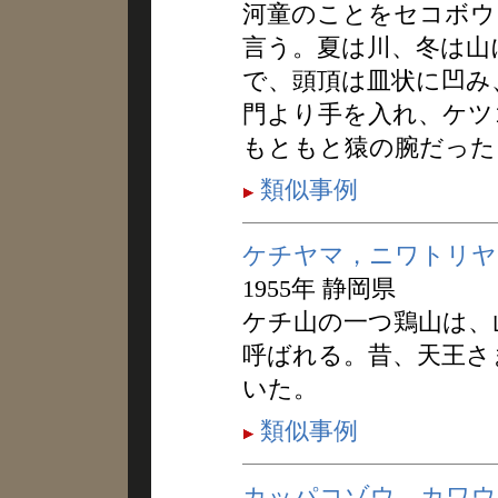
河童のことをセコボウ
言う。夏は川、冬は山
で、頭頂は皿状に凹み
門より手を入れ、ケツ
もともと猿の腕だった
類似事例
ケチヤマ，ニワトリヤ
1955年 静岡県
ケチ山の一つ鶏山は、
呼ばれる。昔、天王さ
いた。
類似事例
カッパコゾウ，カワウ