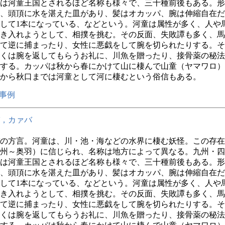
は河童王国とされるほど名称も様々で、三十種前後もある。形
、頭頂に水を湛えた皿があり、髪はオカッパ、腕は伸縮自在だ
して1本になっている、などという。河童は属性が多く、人や
き入れようとして、相撲を挑む。その反面、失敗譚も多く、馬
て逆に捕まったり、女性に悪戯をして腕を切られたりする。そ
くは腕を返してもらうお礼に、川魚を贈ったり、接骨薬の秘法
する。カッパは秋から春にかけて山に棲んで山童（ヤマワロ）
から秋口までは河童として河に棲むという俗信もある。
事例
，カァバ
の方言。河童は、川・池・海などの水界に棲む妖怪。この存在
州～奥羽）に信じられ、名称は地方によって異なる。九州・四
は河童王国とされるほど名称も様々で、三十種前後もある。形
、頭頂に水を湛えた皿があり、髪はオカッパ、腕は伸縮自在だ
して1本になっている、などという。河童は属性が多く、人や
き入れようとして、相撲を挑む。その反面、失敗譚も多く、馬
て逆に捕まったり、女性に悪戯をして腕を切られたりする。そ
くは腕を返してもらうお礼に、川魚を贈ったり、接骨薬の秘法