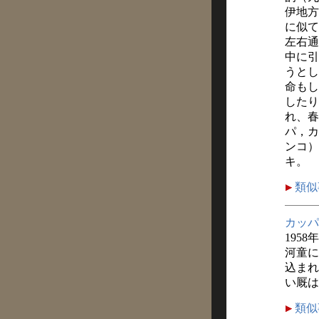
伊地方
に似て
左右通
中に引
うとし
命もし
したり
れ、春
パ，カ
ンコ）
キ。
類似
カッパ
1958
河童に
込まれ
い厩は
類似