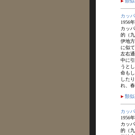
類似
カッパ
1956年
カッパ
的（九
伊地方
に似て
左右通
中に引
うとし
命もし
したり
れ、春
類似
カッパ
1956年
カッパ
的（九