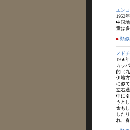
エンコ
1953
中国地
童は多
類似
メドチ
1956
カッパ
的（九
伊地方
に似て
左右通
中に引
うとし
命もし
したり
れ、春