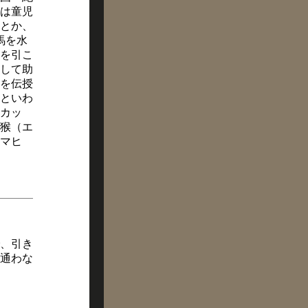
は童児
とか、
馬を水
を引こ
して助
を伝授
といわ
カッ
猴（エ
マヒ
、引き
通わな