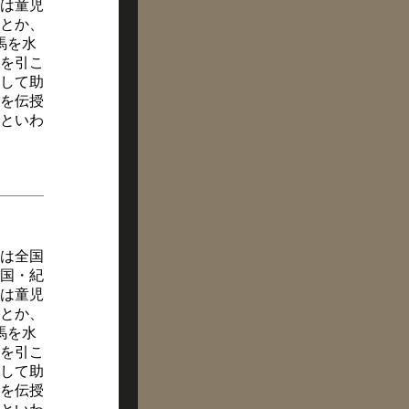
は童児
とか、
馬を水
を引こ
して助
を伝授
といわ
は全国
国・紀
は童児
とか、
馬を水
を引こ
して助
を伝授