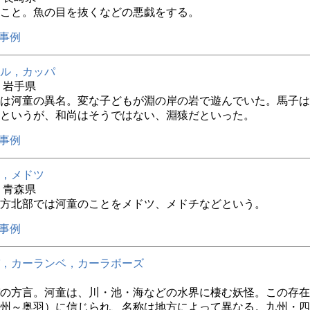
こと。魚の目を抜くなどの悪戯をする。
事例
ル，カッパ
年 岩手県
は河童の異名。変な子どもが淵の岸の岩で遊んでいた。馬子は
というが、和尚はそうではない、淵猿だといった。
事例
，メドツ
年 青森県
方北部では河童のことをメドツ、メドチなどという。
事例
，カーランベ，カーラボーズ
の方言。河童は、川・池・海などの水界に棲む妖怪。この存在
州～奥羽）に信じられ、名称は地方によって異なる。九州・四