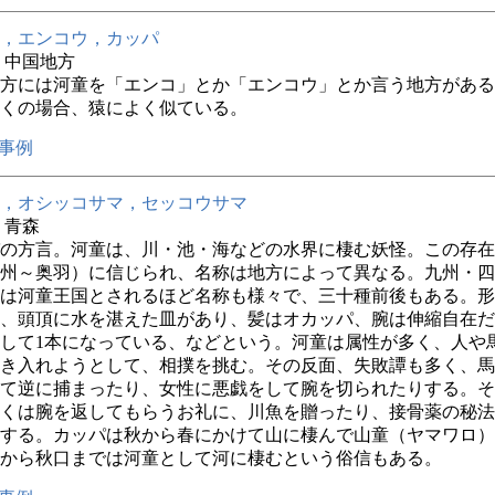
，エンコウ，カッパ
年 中国地方
方には河童を「エンコ」とか「エンコウ」とか言う地方がある
くの場合、猿によく似ている。
事例
，オシッコサマ，セッコウサマ
年 青森
の方言。河童は、川・池・海などの水界に棲む妖怪。この存在
州～奥羽）に信じられ、名称は地方によって異なる。九州・四
は河童王国とされるほど名称も様々で、三十種前後もある。形
、頭頂に水を湛えた皿があり、髪はオカッパ、腕は伸縮自在だ
して1本になっている、などという。河童は属性が多く、人や
き入れようとして、相撲を挑む。その反面、失敗譚も多く、馬
て逆に捕まったり、女性に悪戯をして腕を切られたりする。そ
くは腕を返してもらうお礼に、川魚を贈ったり、接骨薬の秘法
する。カッパは秋から春にかけて山に棲んで山童（ヤマワロ）
から秋口までは河童として河に棲むという俗信もある。