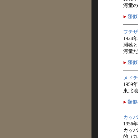
河童の
類似
フチザ
1924
淵猿と
河童だ
類似
メドチ
1959
東北地
類似
カッパ
1956年
カッパ
的（九