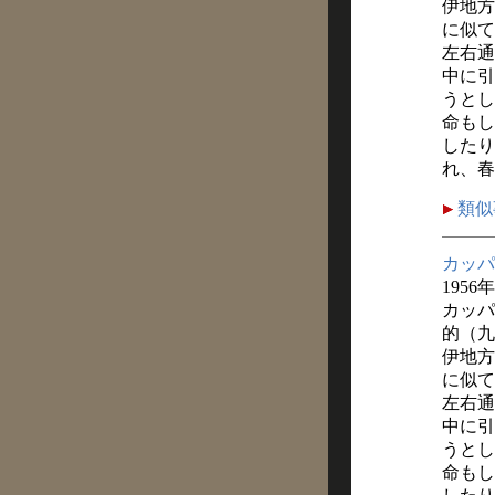
伊地方
に似て
左右通
中に引
うとし
命もし
したり
れ、春
類似
カッパ
1956年
カッパ
的（九
伊地方
に似て
左右通
中に引
うとし
命もし