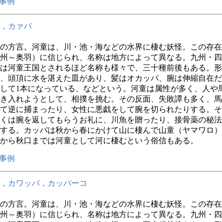
事例
，カァバ
の方言。河童は、川・池・海などの水界に棲む妖怪。この存在
州～奥羽）に信じられ、名称は地方によって異なる。九州・四
は河童王国とされるほど名称も様々で、三十種前後もある。形
、頭頂に水を湛えた皿があり、髪はオカッパ、腕は伸縮自在だ
して1本になっている、などという。河童は属性が多く、人や
き入れようとして、相撲を挑む。その反面、失敗譚も多く、馬
て逆に捕まったり、女性に悪戯をして腕を切られたりする。そ
くは腕を返してもらうお礼に、川魚を贈ったり、接骨薬の秘法
する。カッパは秋から春にかけて山に棲んで山童（ヤマワロ）
から秋口までは河童として河に棲むという俗信もある。
事例
，カワッパ，カッパーコ
の方言。河童は、川・池・海などの水界に棲む妖怪。この存在
州～奥羽）に信じられ、名称は地方によって異なる。九州・四