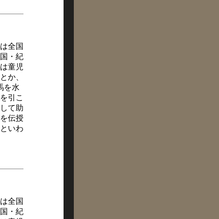
は全国
国・紀
は童児
とか、
馬を水
を引こ
して助
を伝授
といわ
は全国
国・紀