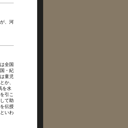
が、河
は全国
国・紀
は童児
とか、
馬を水
を引こ
して助
を伝授
といわ