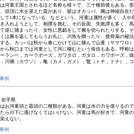
は河童王国とされるほど名称も様々で、三十種前後もある。形
、頭頂に水を湛えた皿があり、髪はオカッパ、腕は伸縮自在だ
して1本になっている、などという。河童は属性が多く、人や
き入れようとして、相撲を挑む。その反面、失敗譚も多く、馬
て逆に捕まったり、女性に悪戯をして腕を切られたりする。そ
くは腕を返してもらうお礼に、川魚を贈ったり、接骨薬の秘法
する。カッパは秋から春にかけて山に棲んで山童（ヤマワロ）
から秋口までは河童として河に棲むという俗信もある。呼称は
ーランベ，カーラボーズ，ガワタロ，ガタロ，カワボーズ，猿
，川獺（カウソ），亀（カメ，ガメ），鼈（トチ，ドチ），コ
事例
年 岩手県
はお河童頭と皿頭の二種類がある。河童は水の力を借りるので
たら川下に逃げなくてはいけない。河童は馬が好きで、河童の
栄えない。
事例