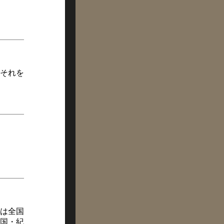
それを
は全国
国・紀