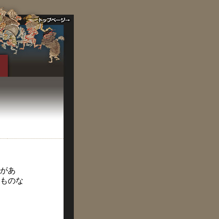
があ
ものな