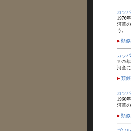
カッパ
1976
河童の
う。
類似
カッパ
1975年
河童に
類似
カッパ
1960
河童の
類似
ガワル