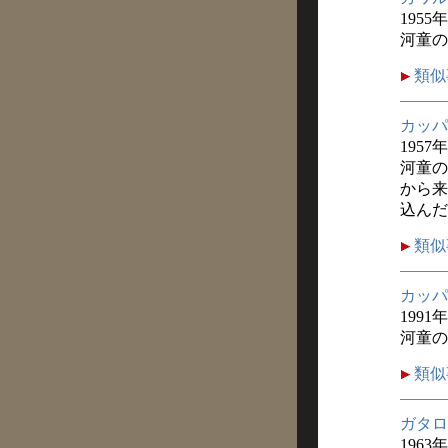
1955
河童の
類似
カッパ
1957
河童の
から来
込んだ
類似
カッパ
1991
河童の
類似
ガタロ
1963