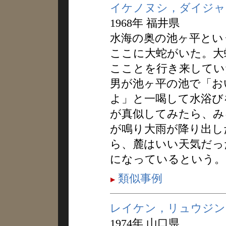
イケノヌシ，ダイジャ
1968年 福井県
水海の奥の池ヶ平とい
ここに大蛇がいた。大
こことを行き来してい
男が池ヶ平の池で「お
よ」と一喝して水浴び
が真似してみたら、み
が鳴り大雨が降り出し
ら、麓はいい天気だっ
になっているという。
類似事例
レイケン，リュウジン
1974年 山口県