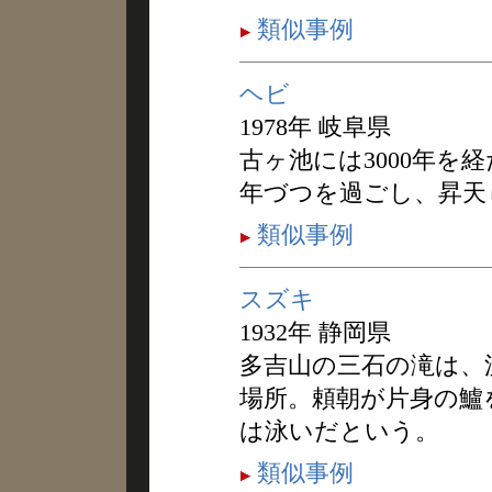
類似事例
ヘビ
1978年 岐阜県
古ヶ池には3000年を
年づつを過ごし、昇天
類似事例
スズキ
1932年 静岡県
多吉山の三石の滝は、
場所。頼朝が片身の鱸
は泳いだという。
類似事例