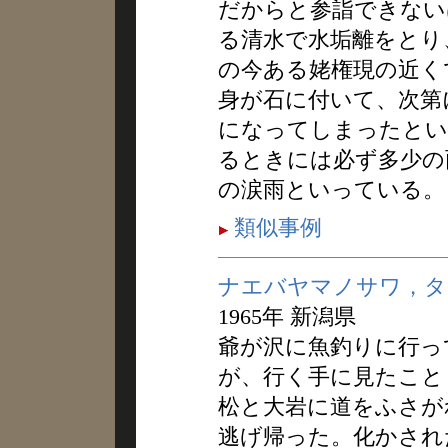
だからと参詣できない
る清水で水垢離をとり
の今ある姥権現の近く
身が石に付いて、次第
になってしまったとい
るときには必ず多少の
の涙雨といっている。
類似事例
ナエバヤマノサワ，タ
1965年 新潟県
爺が沢に魚釣りに行っ
が、行く手に見たこと
松と大岩に道をふさが
逃げ帰った。化かされ