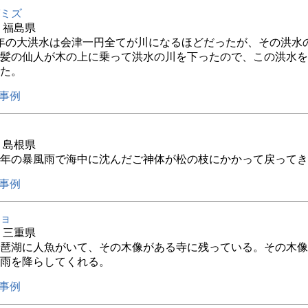
ミズ
年 福島県
年の大洪水は会津一円全てが川になるほどだったが、その洪水
髪の仙人が木の上に乗って洪水の川を下ったので、この洪水を
た。
事例
年 島根県
年の暴風雨で海中に沈んだご神体が松の枝にかかって戻ってき
事例
ョ
年 三重県
琶湖に人魚がいて、その木像がある寺に残っている。その木像
雨を降らしてくれる。
事例