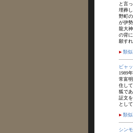
と言っ
埋葬し
野町の
が伊勢
龍大神
の背に
願すれ
類似
ビャッ
1989
常富明
住して
狐であ
証文を
として
類似
シンモ