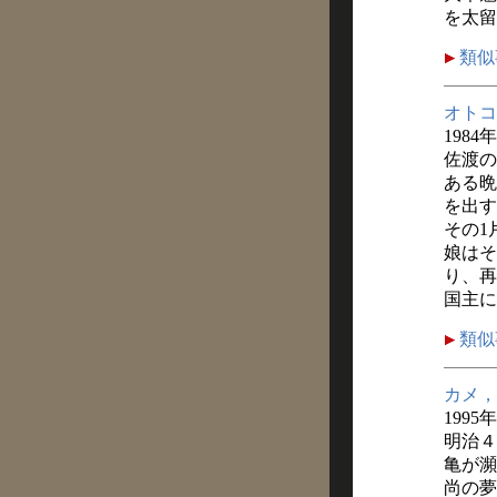
を太留
類似
オトコ
1984
佐渡の
ある晩
を出す
その1
娘はそ
り、再
国主に
類似
カメ，
1995
明治４
亀が瀕
尚の夢