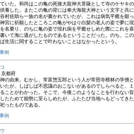
ていた。和尚はこの亀の死後大龍神大菩薩として寺のケヤキの
供養した。またこの亀の背には奉大海龍大神という文字と共に
谷村佐助ら一族の名が書かれていたが、これは病気平癒を願っ
神宮に祈願したところこの亀がやはり白髪の老人の姿で夢に現
を名乗り、のちに亀の姿で現れ病を平癒せしめた際にこれを喜
書いて海に逃がしたものであるということだった。のち、この
ば生活に関することで叶わないことはなかったという。
事例
コ
年 京都府
神の由来。むかし、常富惣五郎という人が常照寺檀林の学僧と
いたが、しばしば不思議のおこないがあるのでしらべると、１
ることがわかった。そこで、今後このようなことを行わない旨
したためて能勢に至らしめたが、ふたたび当地へもどってきた
祀ったものである。
事例
ウ