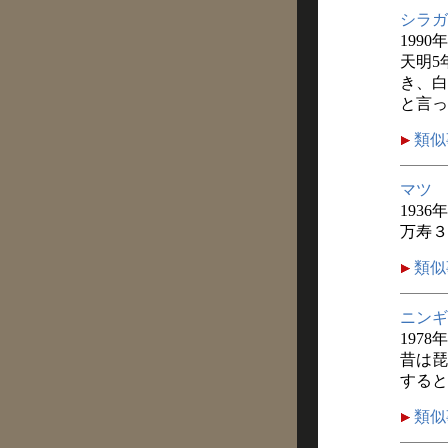
シラガ
1990
天明5
き、白
と言っ
類似
マツ
1936
万寿３
類似
ニンギ
1978
昔は琵
すると
類似