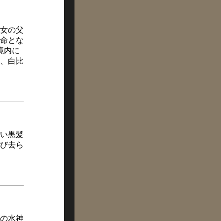
女の父
命とな
境内に
、白比
い黒髪
び去ら
の水神