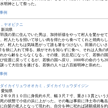
水明神として祭った。
事例
，ヤオビクニ
年 新潟県
羽茂の里に住んでいた男は、加持祈禱をやって村人を驚かせて
、村人たちを招いて珍しい肉を得たから食べてくれと焼肉らし
が、村人たちは気味悪がって誰も箸をつけない。田屋のじいさ
片を袂に入れて帰る。娘がそれを知らずに食べ、それは人魚の
れから齢をとらなくなる。その後、比丘尼になって、若狭の国
び佐渡に戻ってくるが、若狭の国へ戻り、1000年の命のうち20
譲って大往生を遂げる。若狭の人々は八百姫明神と崇めた。
事例
ダイカイリュウオオカミ，ダイカイリュウダイジン
年 愛知県
２年９月１０日に身長約６尺、幅３尺７寸、重さ1３貫という
死の状態で小佐の浜に上がった。その亀は事前に浄土寺の亀岳
に白髪の老人となって現われ、自分を神に祀れば諸願成就を約