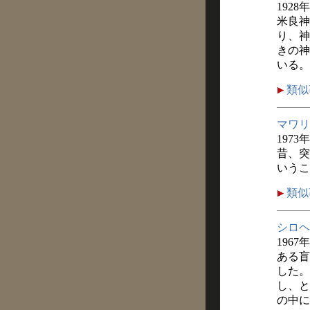
1928
米良神
り、神
きの神
いる。
類似
マワリ
1973
昔、突
いうこ
類似
シロヘ
1967
ある盲
した。
し、と
の中に