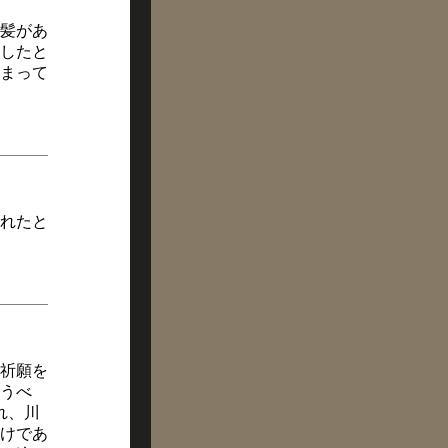
髪があ
したと
しまって
れたと
祈願を
うべ
れ、川
けであ