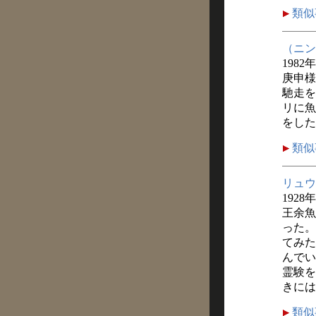
類似
（ニン
1982
庚申様
馳走を
リに魚
をした
類似
リュウ
1928
王余魚
った。
てみた
んでい
霊験を
きには
類似