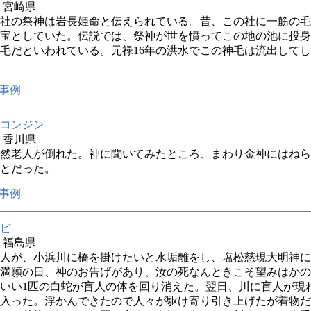
年 宮崎県
社の祭神は岩長姫命と伝えられている。昔、この社に一筋の毛
宝としていた。伝説では、祭神が世を憤ってこの地の池に投身
毛だといわれている。元禄16年の洪水でこの神毛は流出して
事例
コンジン
年 香川県
然老人が倒れた。神に聞いてみたところ、まわり金神にはねら
とだった。
事例
ビ
年 福島県
人が、小浜川に橋を掛けたいと水垢離をし、塩松慈現大明神に
満願の日、神のお告げがあり、汝の死なんときこそ望みはかの
いい1匹の白蛇が盲人の体を回り消えた。翌日、川に盲人が現
入った。浮かんできたので人々が駆け寄り引き上げたが着物だ