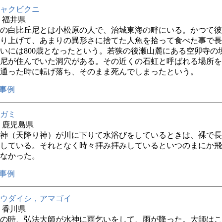
ャクビクニ
年 福井県
の白比丘尼とは小松原の人で、治城東海の畔にいる。かつて彼
り上げて、あまりの異形さに捨てた人魚を拾って食べた事で長
いには800歳となったという。若狭の後瀬山麓にある空卯寺の
尼が住んでいた洞穴がある。その近くの石虹と呼ばれる場所を
通った時に転げ落ち、そのまま死んでしまったという。
事例
ガミ
年 鹿児島県
神（天降り神）が川に下りて水浴びをしているときは、裸で長
している。それとなく時々拝み拝みしているといつのまにか飛
なかった。
事例
ウダイシ，アマゴイ
年 香川県
の時、弘法大師が水神に雨乞いをして、雨が降った。大師はこ