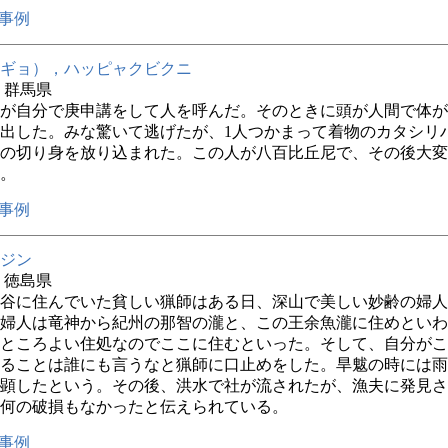
事例
ギョ），ハッピャクビクニ
年 群馬県
が自分で庚申講をして人を呼んだ。そのときに頭が人間で体が
出した。みな驚いて逃げたが、1人つかまって着物のカタシリ
の切り身を放り込まれた。この人が八百比丘尼で、その後大変
。
事例
ジン
年 徳島県
谷に住んでいた貧しい猟師はある日、深山で美しい妙齢の婦人
婦人は竜神から紀州の那智の瀧と、この王余魚瀧に住めといわ
ところよい住処なのでここに住むといった。そして、自分がこ
ることは誰にも言うなと猟師に口止めをした。旱魃の時には雨
顕したという。その後、洪水で社が流されたが、漁夫に発見さ
何の破損もなかったと伝えられている。
事例