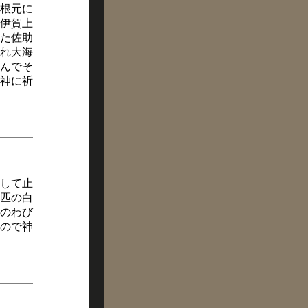
根元に
伊賀上
た佐助
れ大海
んでそ
神に祈
して止
匹の白
のわび
ので神