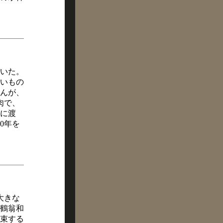
いた。
いもの
んが、
肉で、
に渡
0年を
大きな
鶴翁和
束する