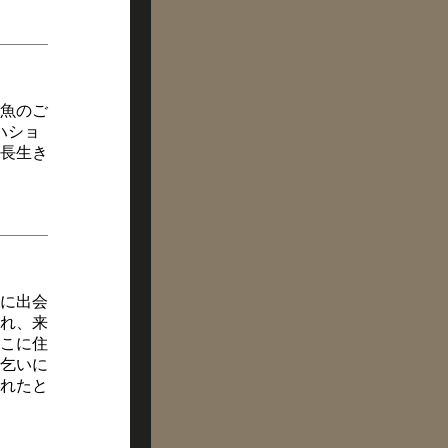
魚のご
ハショ
長生き
に出会
れ、来
こに住
乞いに
れたと