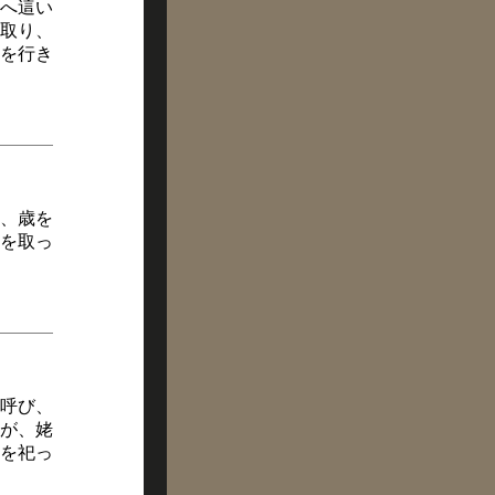
へ這い
取り、
干を行き
、歳を
を取っ
呼び、
が、姥
を祀っ