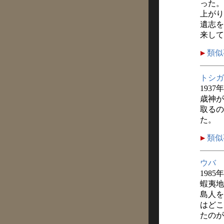
った。
上がり
遺志を
来して
類似
トシガ
1937
歳神が
取るの
た。
類似
ウバ
1985
蝦夷地
島人を
はどこ
たのが