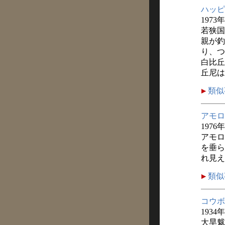
ハッピ
1973
若狭国
親が釣
り、つ
白比丘
丘尼は
類似
アモロ
1976
アモロ
を垂ら
れ見え
類似
コウボ
1934
大旱魃