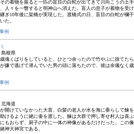
その着物を振ると一匹の盲目の白蛇が出てきて川向こうの土手
、人々を一瞥すると明神山へ消えた。盲人の息子が着物を受け
継ぎ10年後に架橋が実現した。渡橋式の日、盲目の白蛇が欄
いた。
事例
ミ
年 島根県
歳魂くばりをしていると、ひとつ余ったので竹やぶに捨てたら
が嫌で逃げて潜んでいた男の頭に落ちたので、彼は余儀なく歳
事例
年 北海道
が開けていなかった大昔、白髪の老人が水を海に垂らして鰊を
助けるように姥に壷を渡した。鰊は大群で押し寄せ村人は喜ぶ
にもおらず、厨子の中に一体の神像があるだけだった。この像
姥神大神宮である。