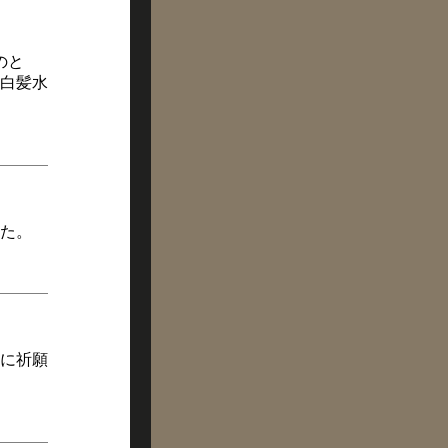
のと
白髪水
た。
に祈願