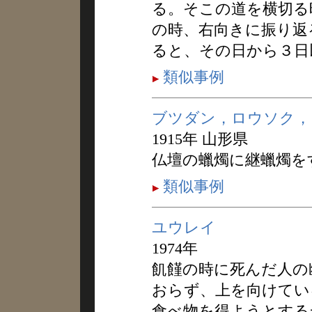
る。そこの道を横切る
の時、右向きに振り返
ると、その日から３日
類似事例
ブツダン，ロウソク，
1915年 山形県
仏壇の蠟燭に継蠟燭を
類似事例
ユウレイ
1974年
飢饉の時に死んだ人の
おらず、上を向けてい
食べ物を得ようとする