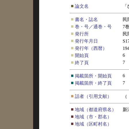
■
論文名
「
■
書名・誌名
民
■
巻・号／通巻・号
7
■
発行所
民
■
発行年月日
S
■
発行年（西暦）
19
■
6
開始頁
■
7
終了頁
■
6
掲載箇所・開始頁
■
7
掲載箇所・終了頁
■
話者（引用文献）
（
■
地域（都道府県名）
新
■
地域（市・郡名）
■
地域（区町村名）