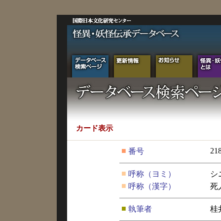
カード表示
■
21
番号
■
呼称（ヨミ）
シ
■
呼称（漢字）
死
■
執筆者
桂