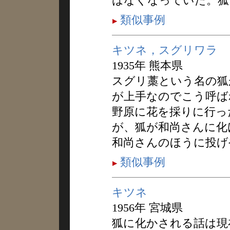
はなくなっていた。狐
類似事例
キツネ，スグリワラ
1935年 熊本県
スグリ藁という名の狐
が上手なのでこう呼ば
野原に花を採りに行っ
が、狐が和尚さんに化
和尚さんのほうに投げ
類似事例
キツネ
1956年 宮城県
狐に化かされる話は現