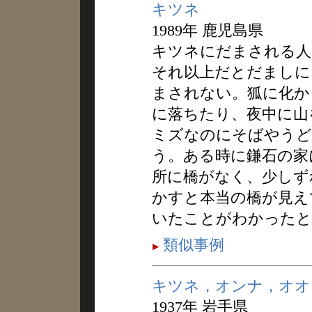
キツネ
1989年 鹿児島県
キツネにだまされる人
それ以上だとだましに
まされない。狐に化か
に落ちたり、夜中に山
ミズなのにそばやうど
う。ある時に鎌石の家
所に橋がなく、少しず
かすと本当の橋が見え
いたことがわかったと
類似事例
キツネ，オンナ，オオ
1937年 岩手県