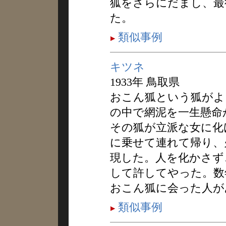
狐をさらにだまし、最
た。
類似事例
キツネ
1933年 鳥取県
おこん狐という狐がよ
の中で網泥を一生懸命
その狐が立派な女に化
に乗せて連れて帰り、
現した。人を化かさず
して許してやった。数
おこん狐に会った人が
類似事例