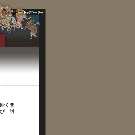
瞬く間
び、討