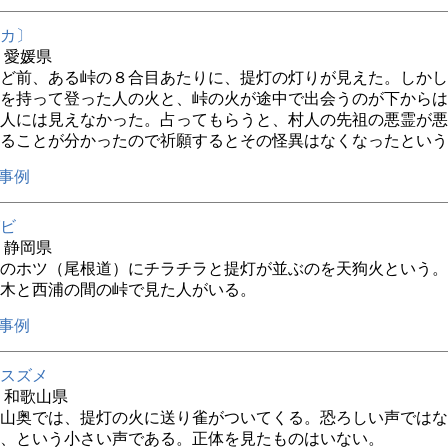
カ〕
年 愛媛県
ほど前、ある峠の８合目あたりに、提灯の灯りが見えた。しか
を持って登った人の火と、峠の火が途中で出会うのが下からは
人には見えなかった。占ってもらうと、村人の先祖の悪霊が悪
ることが分かったので祈願するとその怪異はなくなったという
事例
ビ
年 静岡県
のホツ（尾根道）にチラチラと提灯が並ぶのを天狗火という。
木と西浦の間の峠で見た人がいる。
事例
スズメ
年 和歌山県
山奥では、提灯の火に送り雀がついてくる。恐ろしい声ではな
、という小さい声である。正体を見たものはいない。