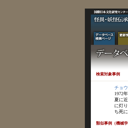
検索対象事例
チョウ
1972
夏に近
に灯り
ち死に
類似事例（機械学