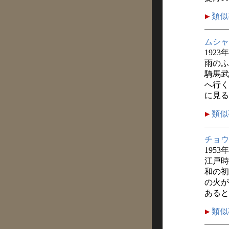
類似
ムシャ
1923
雨のふ
騎馬武
へ行く
に見る
類似
チョウ
1953
江戸時
和の初
の火が
あると
類似