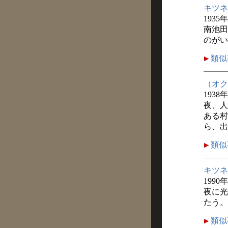
キツネ
1935
南池田
のがい
類似
（オク
1938
夜、人
ある村
ら、出
類似
キツネ
1990
夜に光
たう。
類似