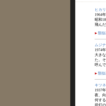
ヒカリ
1964
昭和1
飛んだ
類似
ムジナ
1974
大きな
た。そ
呼んで
類似
キツネ
1937
夜、向
何する
提灯の