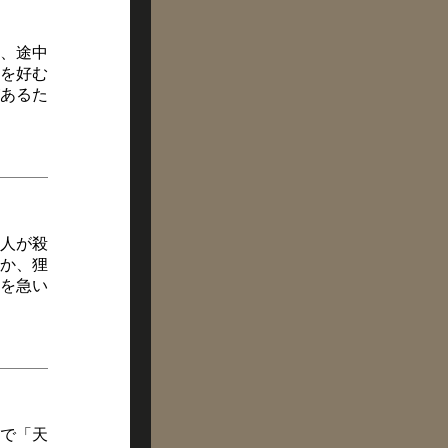
、途中
を好む
あるた
人が殺
か、狸
を急い
で「天