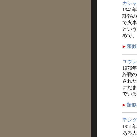
カシャ
1941
訃報の
で火車
という
めで、
類似
ユウレ
1976
終戦の
された
にだま
でいる
類似
テング
1951
ある人