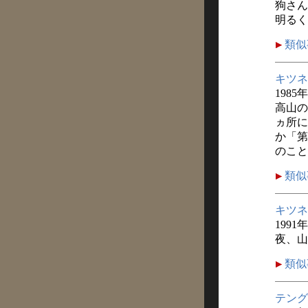
狗さん
明るく
類似
キツネ
1985
高山の
ヵ所に
か「第
のこと
類似
キツネ
1991
夜、山
類似
テング