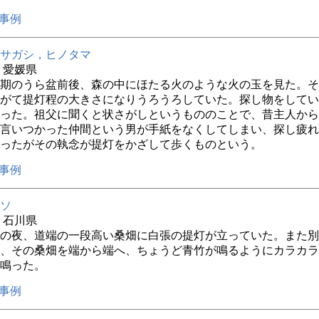
事例
サガシ，ヒノタマ
年 愛媛県
期のうら盆前後、森の中にほたる火のような火の玉を見た。そ
がて提灯程の大きさになりうろうろしていた。探し物をしてい
った。祖父に聞くと状さがしというもののことで、昔主人から
言いつかった仲間という男が手紙をなくしてしまい、探し疲れ
ったがその執念が提灯をかざして歩くものという。
事例
ソ
年 石川県
の夜、道端の一段高い桑畑に白張の提灯が立っていた。また別
、その桑畑を端から端へ、ちょうど青竹が鳴るようにカラカラ
鳴った。
事例