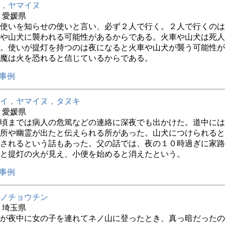
，ヤマイヌ
年 愛媛県
使いを知らせの使いと言い、必ず２人で行く。２人で行くのは
や山犬に襲われる可能性があるからである。火車や山犬は死人
。使いが提灯を持つのは夜になると火車や山犬が襲う可能性が
魔は火を恐れると信じているからである。
事例
イ，ヤマイヌ，タヌキ
年 愛媛県
頃までは病人の危篤などの連絡に深夜でも出かけた。道中には
所や幽霊が出たと伝えられる所があった。山犬につけられると
されるという話もあった。父の話では、夜の１０時過ぎに家路
と提灯の火が見え、小便を始めると消えたという。
事例
ノチョウチン
年 埼玉県
が夜中に女の子を連れてネノ山に登ったとき、真っ暗だったの