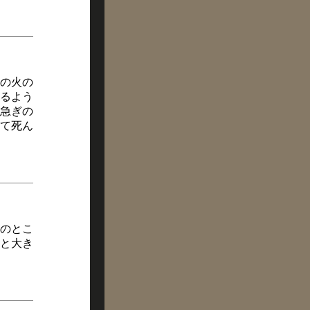
の火の
るよう
急ぎの
て死ん
のとこ
と大き