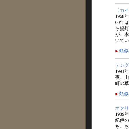
〔カイ
1968
60年
ら提灯
が、本
いてい
類似
テング
1991
夜、山
町の草
類似
オクリ
1939
紀伊の
ち、ち