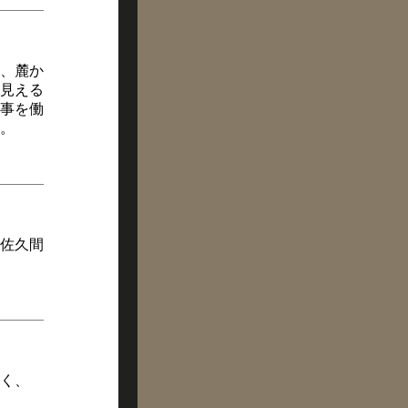
し、麓か
見える
事を働
。
佐久間
く、