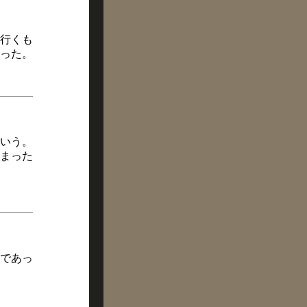
行くも
った。
いう。
まった
であっ