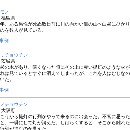
モノ
年 福島県
8年、ある男性が死ぬ数日前に川の向かい側の山へ白昼にひか
のを数人が見ている。
事例
，チョウチン
年 茨城県
杉の木があり、暗くなった頃にその上に赤い提灯のような火が
れは見ているとすぐに消えてしまったが、これを人はむじなの
いた。
事例
ノチョウチン
年 大阪府
こうから提灯の行列がやって来るのに出会った。不審に思った
と、一瞬にして灯が消えた。しばらくすると、そこから離れた
行列が進むのが見えた。