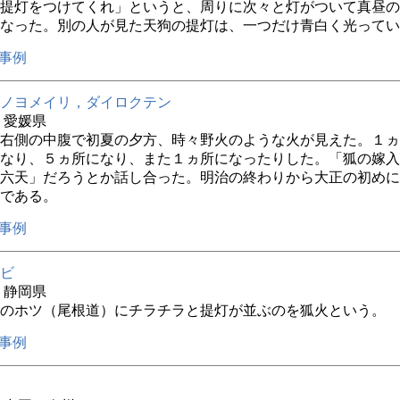
提灯をつけてくれ」というと、周りに次々と灯がついて真昼の
なった。別の人が見た天狗の提灯は、一つだけ青白く光ってい
事例
ノヨメイリ，ダイロクテン
年 愛媛県
右側の中腹で初夏の夕方、時々野火のような火が見えた。１ヵ
なり、５ヵ所になり、また１ヵ所になったりした。「狐の嫁入
六天」だろうとか話し合った。明治の終わりから大正の初めに
である。
事例
ビ
年 静岡県
のホツ（尾根道）にチラチラと提灯が並ぶのを狐火という。
事例