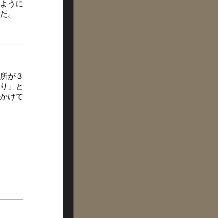
ように
た。
所が３
り」と
かけて