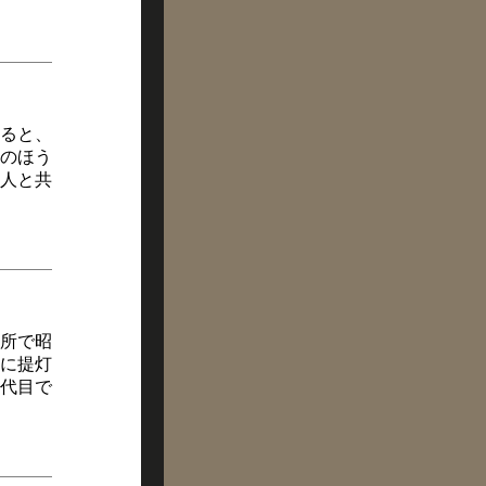
ると、
のほう
人と共
所で昭
に提灯
代目で