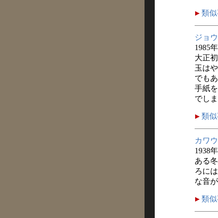
類似
ジョウ
1985
大正初
玉はや
でもあ
手紙を
でしま
類似
カワウ
1938
ある冬
ろには
な音が
類似