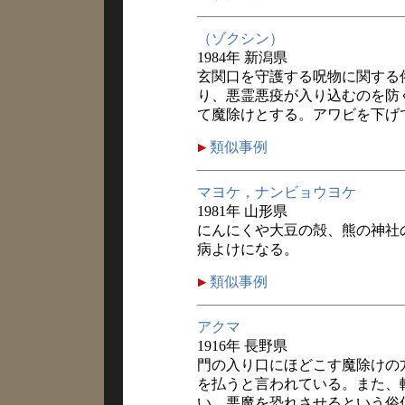
（ゾクシン）
1984年 新潟県
玄関口を守護する呪物に関する
り、悪霊悪疫が入り込むのを防
て魔除けとする。アワビを下げ
類似事例
マヨケ，ナンビョウヨケ
1981年 山形県
にんにくや大豆の殻、熊の神社
病よけになる。
類似事例
アクマ
1916年 長野県
門の入り口にほどこす魔除けの
を払うと言われている。また、
い。悪魔を恐れさせるという俗