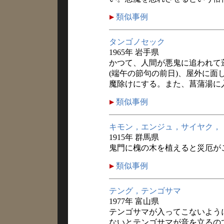
類似事例
タンゴノセック
1965年 岩手県
かつて、人間が悪鬼に追われて
(端午の節句の前日)、屋外に
魔除けにする。また、菖蒲湯に
類似事例
キモン，エンジュ，サイヤク，
1915年 群馬県
鬼門に槐の木を植えると災厄が
類似事例
テング，テンゴサマ
1977年 富山県
テンゴサマが入ってこないよう
ないとテンゴサマが音を立るの