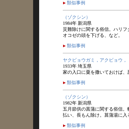
類似事例
（ゾクシン）
1984年 新潟県
災難除けに関する俗信。ハリフ
オコゼの頭を下げる、など。
類似事例
ヤクビョウガミ，アクビョウ，
1933年 埼玉県
家の入口に粟を撒いておけば、
類似事例
（ゾクシン）
1982年 新潟県
五月節供の菖蒲に関する俗信。
払い、長もん除け。菖蒲湯に入
類似事例