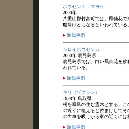
ホウセンカ，マヨケ
2000年
八重山郡竹富町では、鳳仙花で
魔除けともなるといわれている
類似事例
シロイホウセンカ
2000年 鹿児島県
鹿児島県では、白い鳳仙花を飲
われている。
類似事例
キリ（ゾクシン）
1938年 鳥取県
桐を鳳凰の住む霊木とする。こ
の近くに植えると位まけしてそ
の生血を吸うから家の近くには
類似事例