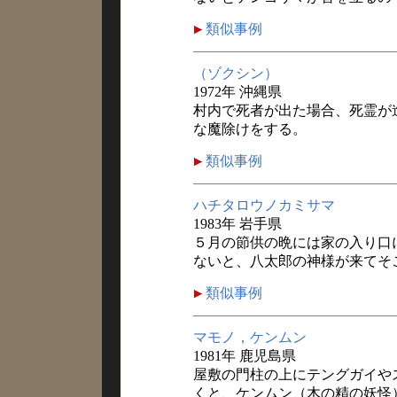
類似事例
（ゾクシン）
1972年 沖縄県
村内で死者が出た場合、死霊が
な魔除けをする。
類似事例
ハチタロウノカミサマ
1983年 岩手県
５月の節供の晩には家の入り口
ないと、八太郎の神様が来てそ
類似事例
マモノ，ケンムン
1981年 鹿児島県
屋敷の門柱の上にテングガイや
くと、ケンムン（木の精の妖怪