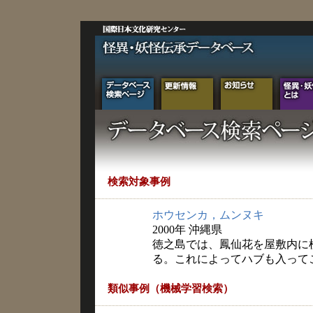
検索対象事例
ホウセンカ，ムンヌキ
2000年 沖縄県
徳之島では、鳳仙花を屋敷内に
る。これによってハブも入って
類似事例（機械学習検索）