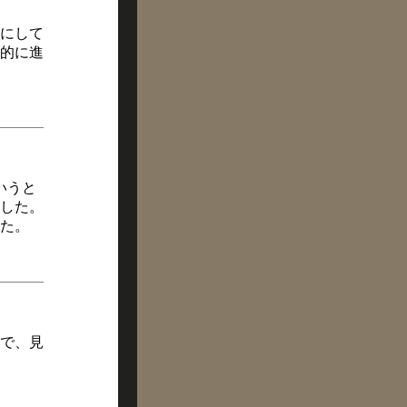
にして
的に進
いうと
した。
た。
で、見