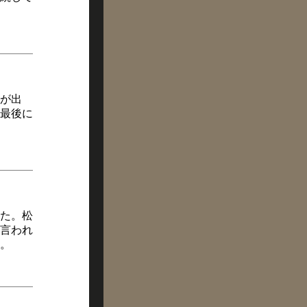
が出
最後に
た。松
言われ
。