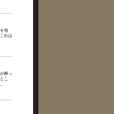
を包
これは
が葬っ
とこ
。