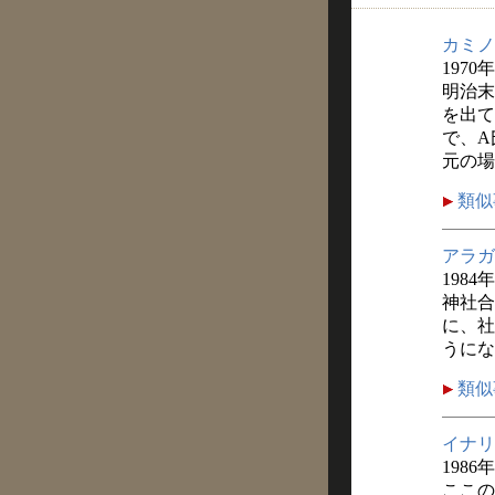
カミノ
1970
明治末
を出て
で、A
元の場
類似
アラガ
1984
神社合
に、社
うにな
類似
イナリ
1986
ここの