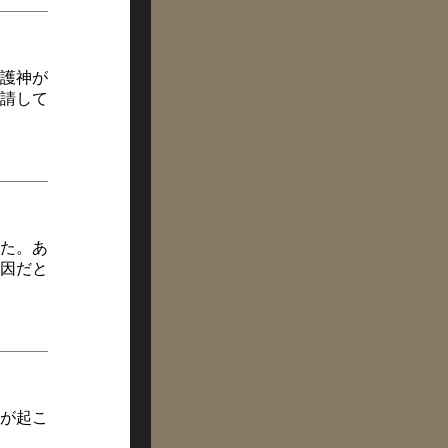
護神が
請して
た。あ
因だと
が起こ