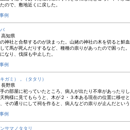
たので、敷地近くに戻した。
事例
バ
年 高知県
の神社と合祭するのが決まった。山姥の神社の木を切ると鮮血
して馬が死んだりするなど、種種の祟りがあったので困った。
になり、伐採も中止した。
事例
キガミ），（タタリ）
年 長野県
手の部屋に祀っていたところ、病人が出たり不幸があったりし
天狗様に見てもらうと、木が２・３本ある現在の位置に移せと
、その通りにして祠を作ると、病人などの祟りが止んだという
事例
ンサマノタタリ