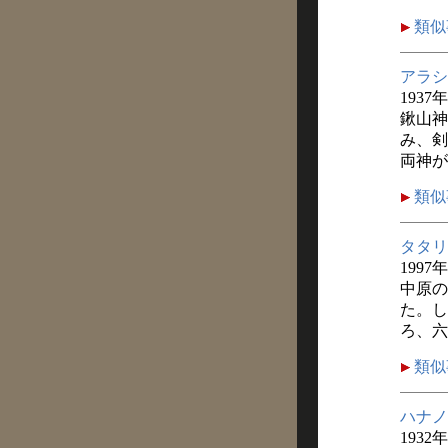
類似
アラシ
1937
鍬山神
み、剣
両神が
類似
タタリ
1997
中原の
た。し
ろ、六
類似
ハナノ
1932