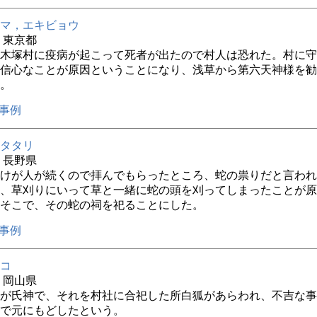
マ，エキビョウ
年 東京都
木塚村に疫病が起こって死者が出たので村人は恐れた。村に守
信心なことが原因ということになり、浅草から第六天神様を勧
。
事例
タタリ
年 長野県
けが人が続くので拝んでもらったところ、蛇の祟りだと言われ
、草刈りにいって草と一緒に蛇の頭を刈ってしまったことが原
そこで、その蛇の祠を祀ることにした。
事例
コ
年 岡山県
が氏神で、それを村社に合祀した所白狐があらわれ、不吉な事
で元にもどしたという。