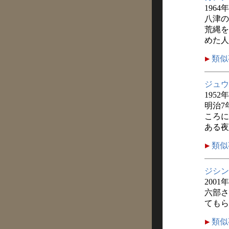
1964
八津の
荒縄を
めた人
類似
ジュウ
1952
明治7
ころに
ある夜
類似
ジシン
2001
六部さ
てもら
類似