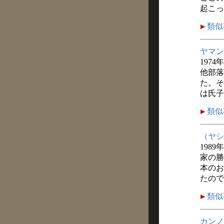
起こっ
類似
ヤマン
1974
他部落
た。そ
は氏子
類似
（ヤシ
1989
家の勝
本のお
たので
類似
カンノ