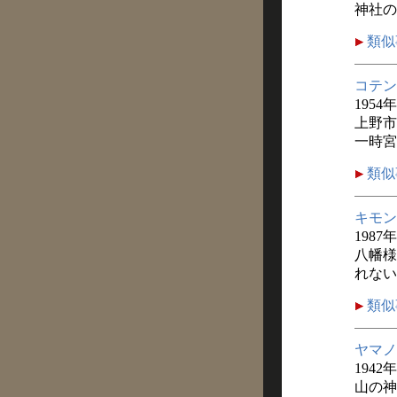
神社の
類似
コテン
1954
上野市
一時宮
類似
キモン
1987
八幡様
れない
類似
ヤマノ
1942
山の神