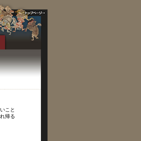
いこと
れ帰る