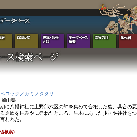
ベロックノカミノタタリ
年 岡山県
期に八幡神社に上野部六区の神を集めて合祀した後、具合の悪
る原因を拝みやに尋ねたところ、生木にあった少祠や神社をつ
言われた。
習検索）