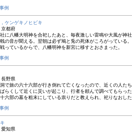
事例
，ケンゲキノヒビキ
年 京都府
社に八幡大明神を合祀したあと、毎夜激しい雷鳴や大風が神社
戟の音が聞える。翌朝は必ず鳩と兎の死体がころがっている。
戦っているからで、八幡明神を新宮に移すとおさまった。
事例
年 長野県
洞で旅の六十六部が行き倒れて亡くなったので、近くの人たち
ばらくして近くに災いが起こり、行者を頼んで調べてもらった
十六部の墓を粗末にしている祟りだと教えられ、祀りなおした
事例
キ
年 愛知県