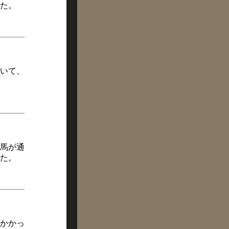
た。
いて、
馬が通
た。
かかっ