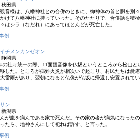
年 秋田県
観音様は、八幡神社との合併のときに、御神体の首と胴を別々
かけて八幡神社に持っていった。そのたたりで、合併話を積極
々はシラ（なだれ）にあってほとんどが死亡した。
事例
イチメンカンゼオン
年 静岡県
年の社寺統一の際、11面観音像を仏坂というところから松山と
移した。ところが病難火災が相次いで起こり、村民たちは憂慮
大雷雨があり、翌朝になると仏像が仏坂に帰還し安置されてい
事例
サン
年 新潟県
んが腹を病んである家で死んだ。その家の者が病気になったの
ったら、地神さんにして祀れば許す、と言った。
事例