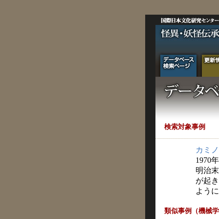
検索対象事例
カミノ
1970
明治末
が起き
ように
類似事例（機械学