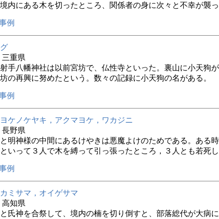
境内にある木を切ったところ、関係者の身に次々と不幸が襲っ
事例
グ
年 三重県
射手八幡神社は以前宮坊で、仏性寺といった。裏山に小天狗が
坊の再興に努めたという。数々の記録に小天狗の名がある。
事例
ヨケノケヤキ，アクマヨケ，ワカジニ
年 長野県
と明神様の中間にあるけやきは悪魔よけのためである。ある時
といって３人で木を縛って引っ張ったところ，３人とも若死し
事例
カミサマ，オイゲサマ
年 高知県
と氏神を合祭して、境内の楠を切り倒すと、部落総代が大病に