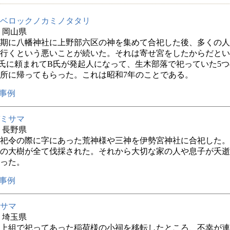
ベロックノカミノタタリ
年 岡山県
期に八幡神社に上野部六区の神を集めて合祀した後、多くの人
行くという悪いことが続いた。それは寄せ宮をしたからだとい
氏に頼まれてB氏が発起人になって、生木部落で祀っていた5
所に帰ってもらった。これは昭和7年のことである。
事例
ミサマ
年 長野県
祀令の際に字にあった荒神様や三神を伊勢宮神社に合祀した。
の大樹が全て伐採された。それから大切な家の人や息子が夭逝
った。
事例
サマ
年 埼玉県
上組で祀ってあった稲荷様の小祠を移転したところ、不幸が連