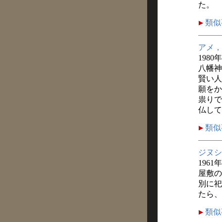
た。
類似
アメ，
1980
八幡神
賢い人
願をか
祟りで
仏して
類似
ジヌシ
1961
屋敷の
別に祀
たら、
類似