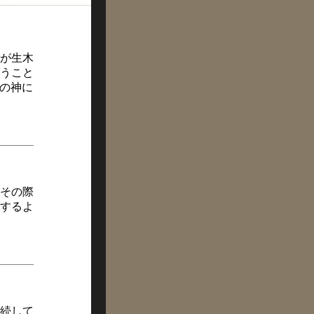
が生木
うこと
つの神に
その際
するよ
続して