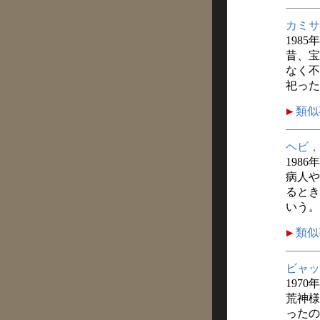
カミサ
1985
昔、宝
なく不
祀った
類似
ヘビ，
1986
病人や
るとき
いう。
類似
ビャッ
1970
荒神様
ったの