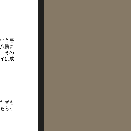
いう悪
八幡に
。その
イは成
た者も
もらっ