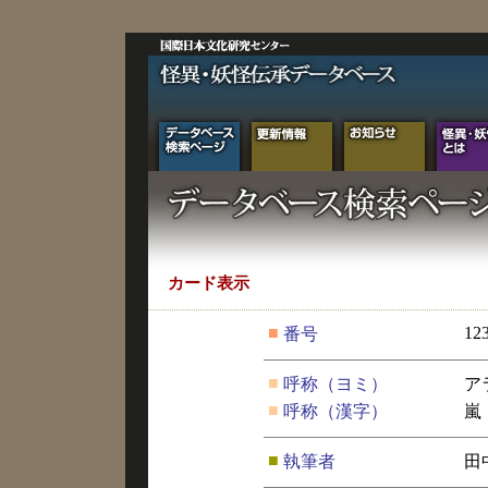
カード表示
■
12
番号
■
呼称（ヨミ）
ア
■
呼称（漢字）
嵐
■
執筆者
田