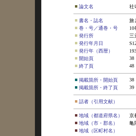
■
論文名
社
■
書名・誌名
旅
■
巻・号／通巻・号
1
■
発行所
三
■
発行年月日
S1
■
発行年（西暦）
19
■
38
開始頁
■
48
終了頁
■
38
掲載箇所・開始頁
■
39
掲載箇所・終了頁
■
話者（引用文献）
■
地域（都道府県名）
京
■
地域（市・郡名）
亀
■
地域（区町村名）