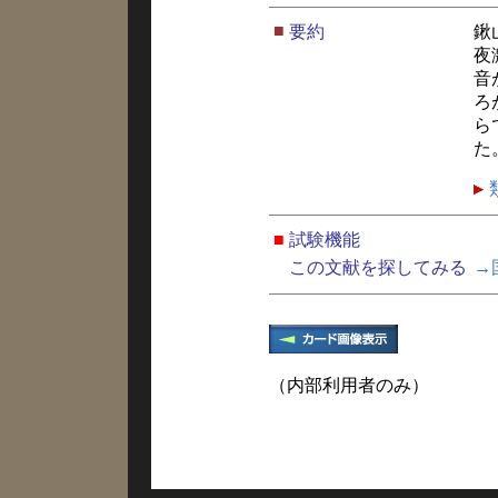
■
要約
鍬
夜
音
ろ
ら
た
■
試験機能
この文献を探してみる
→
（内部利用者のみ）