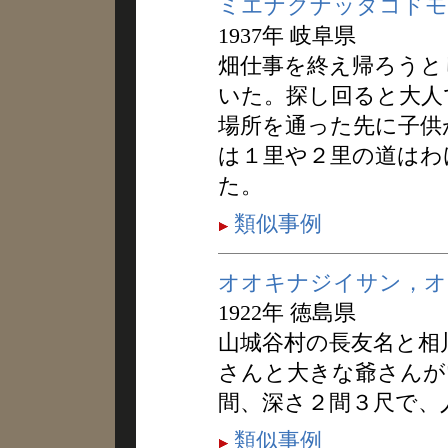
ミエナクナッタコドモ
1937年 岐阜県
畑仕事を終え帰ろうと
いた。探し回ると大人
場所を通った先に子供
は１里や２里の道はわ
た。
類似事例
オオキナジイサン，オ
1922年 徳島県
山城谷村の長友名と相
さんと大きな爺さんがい
間、深さ２間３尺で、
類似事例