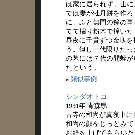
は家に居られず、山に
では妻が牡丹餅を作ろ
に、ふと無間の鐘の事
てて擂り粉木で撞いた
昼夜に千貫ずつ金塊を
う。但し一代限りだっ
の墓には７代の間蛭が
たという。
類似事例
シンダオトコ
1931年 青森県
古寺の和尚が真夜中に
和尚の顔をじっとみて
お経を上げてもらいた