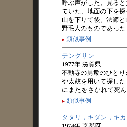
呼ぶ声がした。見ると
ていた、地面の下を探
山を下りて後、法師と
野毛人のものであった
類似事例
テングサン
1977年 滋賀県
不動寺の男衆のひとり
や太鼓を用いて探した
にまたをさかれて死ん
類似事例
タタリ，キダン，キカ
1974年 京都府