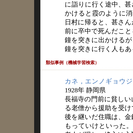
に詣りに行く途中、甚
かけると霞のように消
日村に帰ると、甚さん
前に卒中で死んだこと
鐘を突きに出かけるが
鐘を突きに行く人もあ
類似事例（機械学習検索）
カネ，エンノギョウジ
1928年 静岡県
長福寺の門前に貧しい
る老僧から援助を受け
後を継いだ住職は、金
もっていけといった。