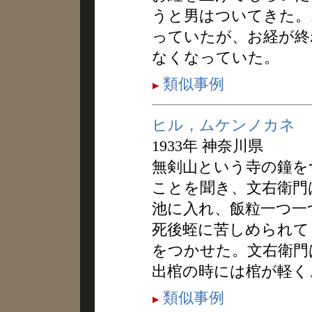
うと男はついてきた。
っていたが、お経が終
なくなっていた。
類似事例
ヒル，ムケンノカネ
1933年 神奈川県
無剣山という寺の鐘を
ことを聞き、文右衛門
池に入れ、飯粒一つ一
死後蛭に苦しめられて
をつかせた。文右衛門
出棺の時には棺が軽く
類似事例