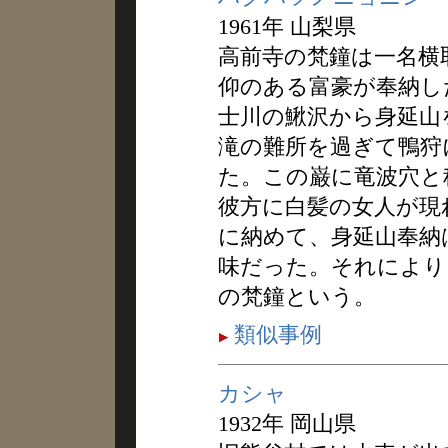
1961年 山梨県
高前寺の梵鐘は一名横
仰のある富豪が奉納し
士川の鰍沢から身延山
滝の難所を過ぎて鴨狩
た。この巌に竜波穴と
彼方に白髪の女人が現
に納めて、身延山奉納
味だった。それにより
の梵鐘という。
類似事例
カシャ
1932年 岡山県