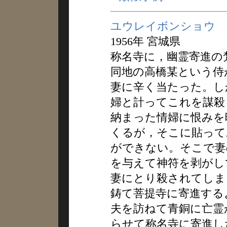
ユウレイボンショウ
1956年 宮城県
称名寺に，幽霊寄進の
同地の高橋某という侍
妻に辛く当たった。し
婦と計ってこれを謀殺
納まった情婦に恨みを
くるが，そこに貼って
ができない。そこで妻
を与えて神符を剥がし
妻にとり殺されてしま
鋳て菩提寺に寄進する
夫を訪ねて青銅に亡霊
らせて称名寺に寄進し