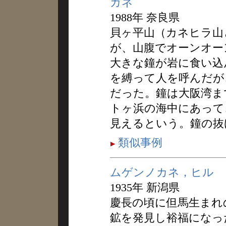
カネ
1988年 奈良県
貝ヶ平山（カネヒラ山
が、山腹でオーンオー
大きな鐘が岩に食い込
を縛って人を呼んだが
だった。鐘は大阪湾ま
トヶ浜の海中にあって
見えるという。鐘の抜
類似事例
ムゲンノカネ，ヒル
1935年 新潟県
慶長の頃に但馬生まれ
鉱を発見し裕福になっ