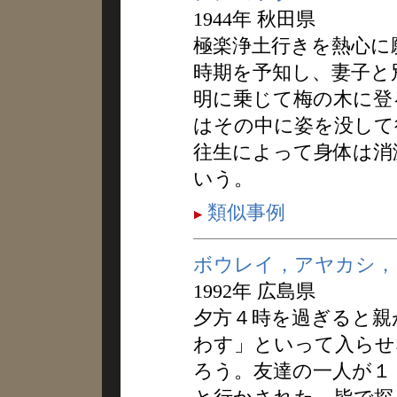
1944年 秋田県
極楽浄土行きを熱心に
時期を予知し、妻子と
明に乗じて梅の木に登
はその中に姿を没して
往生によって身体は消
いう。
類似事例
ボウレイ，アヤカシ，
1992年 広島県
夕方４時を過ぎると親
わす」といって入らせ
ろう。友達の一人が１