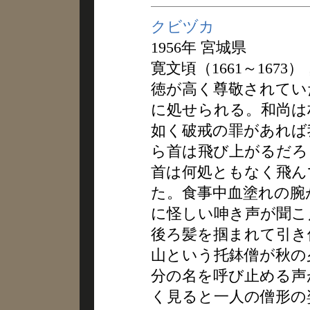
クビヅカ
1956年 宮城県
寛文頃（1661～167
徳が高く尊敬されてい
に処せられる。和尚は
如く破戒の罪があれば
ら首は飛び上がるだろ
首は何処ともなく飛ん
た。食事中血塗れの腕
に怪しい呻き声が聞こ
後ろ髪を掴まれて引き
山という托鉢僧が秋の
分の名を呼び止める声
く見ると一人の僧形の