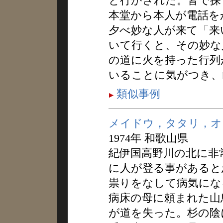
と行かされた。皆で探
本堂から本人が電話を
夕べ妙な人が来て「来
いて行くと、その妙な
の道に火を持った行列
いることに気がつき、
類似事例
メイドウ，タタリ，オ
1974年 和歌山県
紀伊国高野川の北に非
に人が登る事があると
祟りをなして病気にな
病床の母に頼まれた山
が道を失った。杉の陰