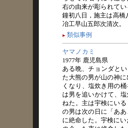
右の由来が彫られている
鐘初八日，施主は高橋
冶工早山五郎次清次。
類似事例
ヤマノカミ
1977年 鹿児島県
ある晩、チョンダとい
た大熊の男が山の神に
くなり、塩炊き用の桶
は男を追いかけて、塩
ねた。主は宇検にいる
の男は次の日に「ああ
に絶命した。宇検にい