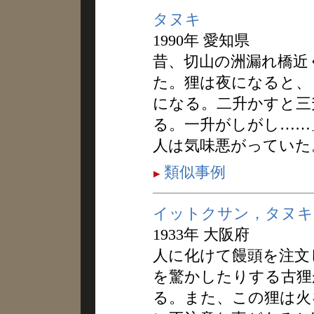
タヌキ
1990年 愛知県
昔、切山の洲漏れ橋近
た。狸は夜になると、
になる。二升かすと三
る。一升がしがし……
人は気味悪がっていた
類似事例
イットクサン，タヌキ
1933年 大阪府
人に化けて饅頭を注文
を驚かしたりする古狸
る。また、この狸は火