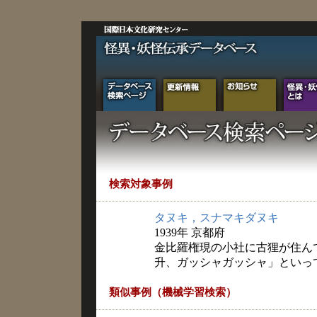
検索対象事例
タヌキ，スナマキダヌキ
1939年 京都府
金比羅権現の小社に古狸が住んで
升、ガッシャガッシャ」といっ
類似事例（機械学習検索）