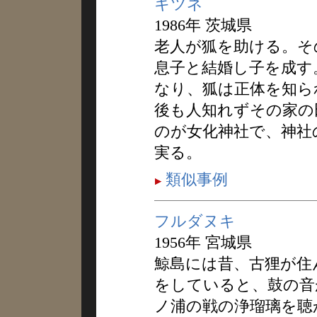
キツネ
1986年 茨城県
老人が狐を助ける。そ
息子と結婚し子を成す
なり、狐は正体を知ら
後も人知れずその家の
のが女化神社で、神社
実る。
類似事例
フルダヌキ
1956年 宮城県
鯨島には昔、古狸が住
をしていると、鼓の音
ノ浦の戦の浄瑠璃を聴