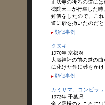
正法寺の後ろの道には
徳院天王が行幸した時
難儀をしたので、これ
道に砂を撒いたのだと
類似事例
タヌキ
1976年 京都府
大歳神社の前の道の曲
に化けた狸に砂をかけ
類似事例
カミサマ、コンピラサ
1972年 千葉県
金比羅様のところには