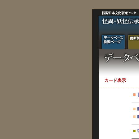
カード表示
■
■
■
■