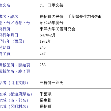
論文名
九 口承文芸
書名・誌名
長柄町の民俗―千葉県長生郡長柄町―
巻・号／通巻・号
昭和46年度号
発行所
東洋大学民俗研究会
発行年月日
S47年2月
発行年（西暦）
1972年
243
開始頁
287
終了頁
258
掲載箇所・開始頁
掲載箇所・終了頁
話者（引用文献）
三橋健一郎氏
地域（都道府県名）
千葉県
地域（市・郡名）
長生郡
地域（区町村名）
長柄町