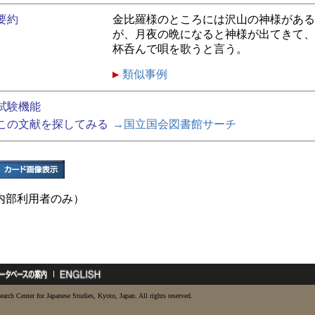
要約
金比羅様のところには沢山の神様がある
が、月夜の晩になると神様が出てきて、
杯呑んで唄を歌うと言う。
類似事例
試験機能
この文献を探してみる
→国立国会図書館サーチ
内部利用者のみ）
earch Center for Japanese Studies, Kyoto, Japan. All rights reserved.