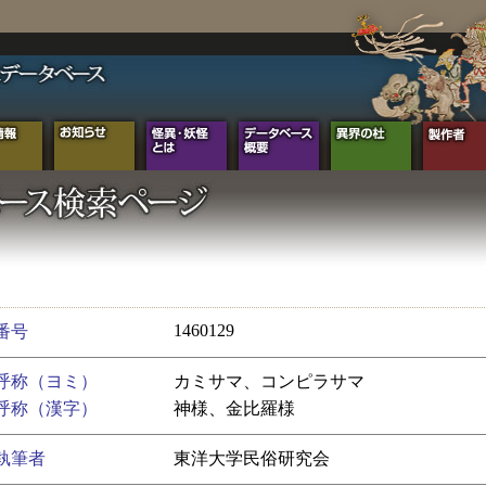
1460129
番号
呼称（ヨミ）
カミサマ、コンピラサマ
呼称（漢字）
神様、金比羅様
執筆者
東洋大学民俗研究会