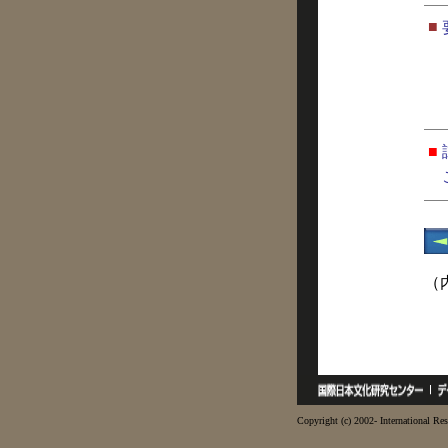
■
■
（
Copyright (c) 2002- International Res