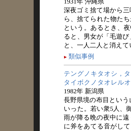
1931年 沖縄県
深夜ゴミ捨て場から三
ら、捨てられた物たち
という。あるとき、夜
ると、男女が「毛遊び
と、一人二人と消えて
類似事例
テングノキタオシ，タ
タイボクノタオレルオ
1982年 新潟県
長野県境の布目という
いった。若い衆5人、
雨が降る晩の夜中に遠
に斧をあてる音がして