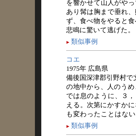
を響かせて山人がやっ
あり髯は胸まで垂れ、
ず、食べ物をやると食
悲鳴に驚いて逃げた。
類似事例
コエ
1975年 広島県
備後国深津郡引野村で
の地中から、人のうめ
では息のように、３，
える。次第にかすかに
も変わったことはない
類似事例