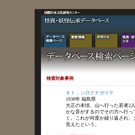
検索対象事例
オト，シロクナガイケ
1938年 福島県
大正の末頃、山へ行った若者2
かな音がするのでその方へ行っ
く。これが何度か繰り返され、
見えたという。