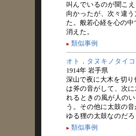
叫んでいるのが聞こえ
向かったが、次々違う
た。般若心経を心の中
消えた。
類似事例
オト，タヌキノタイコ
1914年 岩手県
深山で夜に大木を切り
は斧の音がして、次に
れるときの風が人のい
う。その他に太鼓の音
ゆる狸の太鼓なのだろ
類似事例