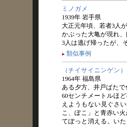
ミノガメ
1939年 岩手県
大正元年頃、若者3人
かぶった大亀が現れ、
3人は逃げ帰ったが、
類似事例
（チイサイニンゲン）
1964年 福島県
ある夕方、井戸ばたで
60センチメートルほ
えようもない見ぐさい
こ、ぽこ」と青赤い火
てぽっと消える。いた