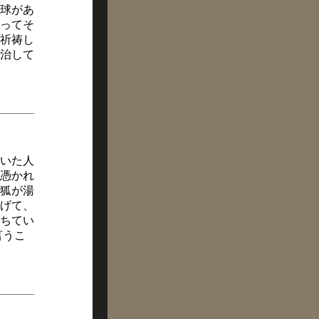
球があ
ってそ
祈祷し
治して
いた人
憑かれ
狐が湯
げて、
ちてい
言うこ