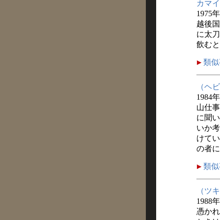
カマイ
1975
越後国
に太刀
飲むと
類似
（ヘビ
1984
山仕事
に聞い
いか考
けてい
の者に
類似
（ツキ
1988
憑かれ