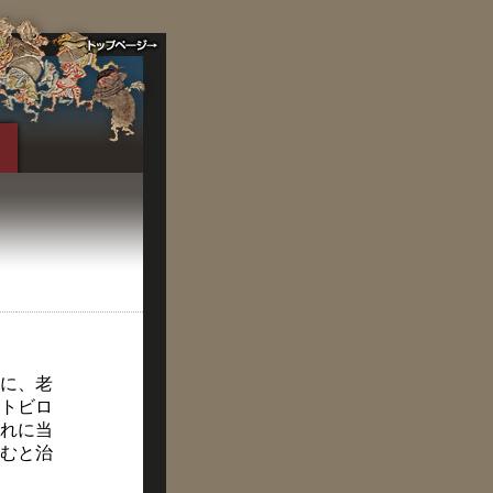
に、老
トビロ
れに当
むと治