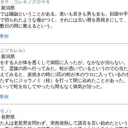
タチ，コレキノクロヤキ
年 新潟県
では鎌鼬ということがある。老いも若きも男も女も、顔面や手
で切られたような傷がつく。それには古い暦を黒焼きにして、
数日の間に癒えるという。
事例
ニツカレル）
年 新潟県
をする人が体を悪くして病院に入ったが、なかなか治らない。
て、霊媒の所へ行ってみた。蛇が憑いているというので心当た
えてみると、炭焼きの時に1匹の蛇が木のウロに入っているの
たずらにジョウノミ（栓）を打って閉じ込めたことがあった。
いって蛇を出してやったら間もなく病気が治った。
事例
モノ）
年 長野県
た人は老若男女問わず、突然発熱して譫言を言い始めたという