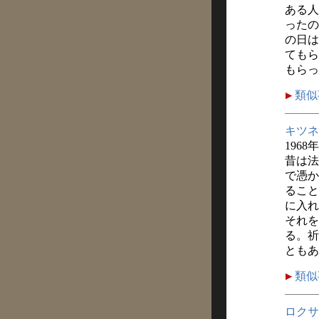
ある人
ったの
の日は
てもら
もらっ
類似
キツネ
1968
昔は法
で憑か
ること
に入れ
それを
る。祈
ともあ
類似
ロクサ