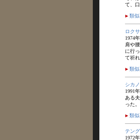
て、口
類似
ロクサ
1974
肩や腰
に行っ
て祈れ
類似
シカノ
1991
ある夫
った。
類似
テング
1972