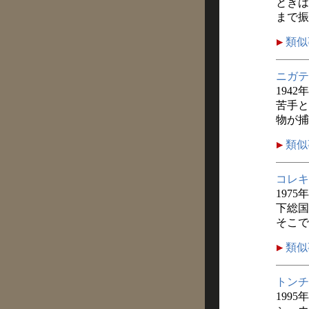
ときは
まで振
類似
ニガテ
1942
苦手と
物が捕
類似
コレキ
1975
下総国
そこで
類似
トンチ
1995