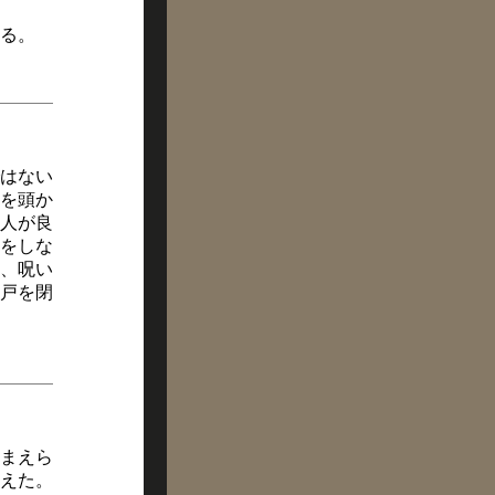
る。
ではない
を頭か
人が良
をしな
、呪い
戸を閉
まえら
えた。