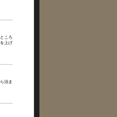
ところ
を上げ
ら治ま