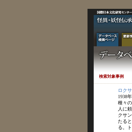
検索対象事例
ロクサ
1938
種々の
人に頼
クサン
たると
る。ト