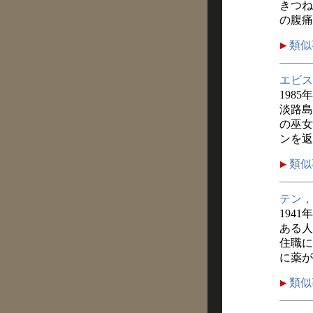
きつね
の腹痛
類似
エビス
1985
淡路島
の巫女
ンを返
類似
テン，
1941
ある人
住職に
に薬が
類似