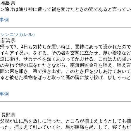
年 福島県
ン除けは通り神に遭って禍を受けたときの咒であると言ってい
事例
シンニツカレル）
年 新潟県
帰って3、4日も気持ちが悪い時は、悪神にあって憑かれたの
イキアイ呪い」をする。その者を玄関に立たせ、厚い着物など
逆に掛け、サカナベを熱くあぶってかぶせる。これは力の強い
のみねで鍋の底をたたきながら、南無遍照金剛を唱え、唱え言
囲の床を叩き、箒で掃き出す。このとき戸を少しあけておいて
ると被せた着物をぱっと取って庭の隅に放り投げ、ぴしゃっと
事例
年 長野県
父親が山に馬を放しに行った。ところが捕まえようとしても捕
った。捕まえて引いていくと、馬が腹痛を起こして、寝てもだ