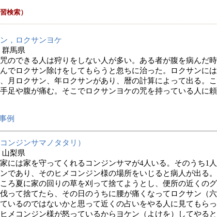
習検索）
ン，ロクサンヨケ
年 群馬県
咒のできる人は狩りをしない人が多い。ある者が腹を病んだ時
んでロクサン除けをしてもらうと忽ちに治った。ロクサンには
、月ロクサン、年ロクサンがあり、暦の計算によって出る。こ
手足や腹が痛む。そこでロクサンヨケの咒を持っている人に頼
事例
コンジンサマノタタリ）
年 山梨県
家には家を守ってくれるコンジンサマが4人いる。そのうち1
ンであり、そのヒメコンジン様の場所をいじると病人が出る。
ころ夏に家の回りの草を刈って捨てようとし、便所の近くのグ
伐って捨てたら、その日のうちに腰が痛くなってロクサン（六
ているのではないかと思って近くの占いをやる人に見てもらっ
ヒメコンジン様が怒っているからヨケン（よけを）してやると