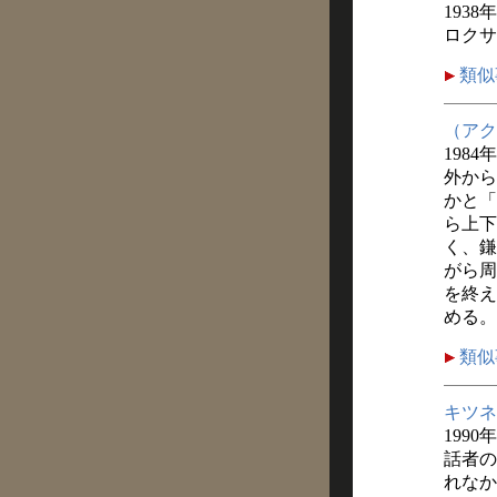
1938
ロクサ
類似
（アク
1984
外から
かと「
ら上下
く、鎌
がら周
を終え
める。
類似
キツネ
1990
話者の
れなか