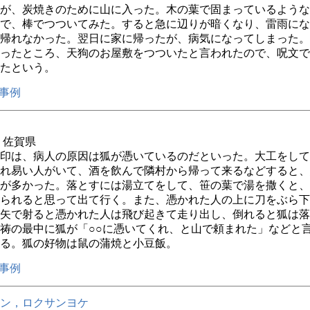
が、炭焼きのために山に入った。木の葉で固まっているような
で、棒でつついてみた。すると急に辺りが暗くなり、雷雨にな
帰れなかった。翌日に家に帰ったが、病気になってしまった。
ったところ、天狗のお屋敷をつついたと言われたので、呪文で
たという。
事例
年 佐賀県
印は、病人の原因は狐が憑いているのだといった。大工をして
れ易い人がいて、酒を飲んで隣村から帰って来るなどすると、
が多かった。落とすには湯立てをして、笹の葉で湯を撒くと、
られると思って出て行く。また、憑かれた人の上に刀をぶら下
矢で射ると憑かれた人は飛び起きて走り出し、倒れると狐は落
祷の最中に狐が「○○に憑いてくれ、と山で頼まれた」などと
る。狐の好物は鼠の蒲焼と小豆飯。
事例
ン，ロクサンヨケ