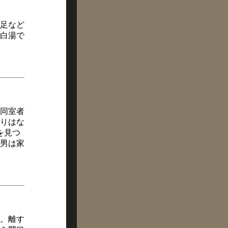
足など
白湯で
同室者
りはな
を見つ
男は家
。離す