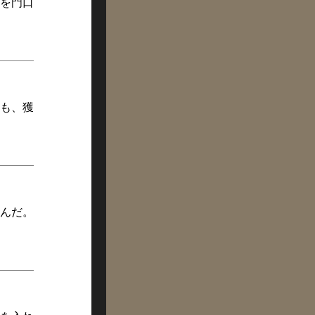
を門口
も、獲
んだ。