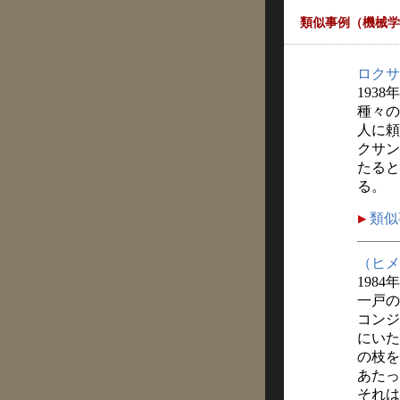
類似事例（機械学
ロクサ
1938
種々の
人に頼
クサン
たると
る。
類似
（ヒメ
1984
一戸の
コンジ
にいた
の枝を
あたっ
それは