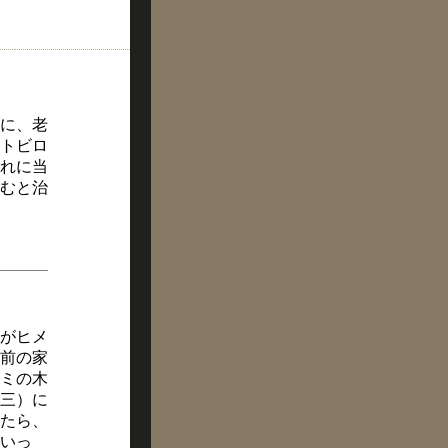
に、老
トビロ
れに当
むと治
人がヒメ
前の家
ミの木
三）に
たら、
いっ