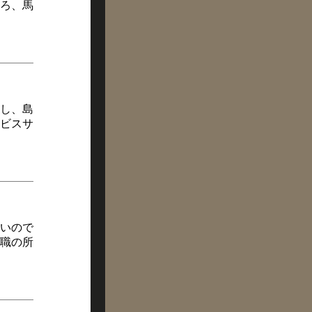
ろ、馬
し、島
ビスサ
いので
職の所