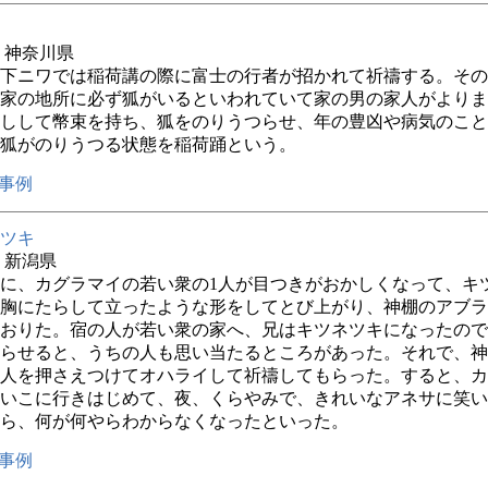
年 神奈川県
下ニワでは稲荷講の際に富士の行者が招かれて祈禱する。その
家の地所に必ず狐がいるといわれていて家の男の家人がよりま
しして幣束を持ち、狐をのりうつらせ、年の豊凶や病気のこと
狐がのりうつる状態を稲荷踊という。
事例
ツキ
年 新潟県
に、カグラマイの若い衆の1人が目つきがおかしくなって、キ
胸にたらして立ったような形をしてとび上がり、神棚のアブラ
おりた。宿の人が若い衆の家へ、兄はキツネツキになったので
らせると、うちの人も思い当たるところがあった。それで、神
人を押さえつけてオハライして祈禱してもらった。すると、カ
いこに行きはじめて、夜、くらやみで、きれいなアネサに笑い
ら、何が何やらわからなくなったといった。
事例