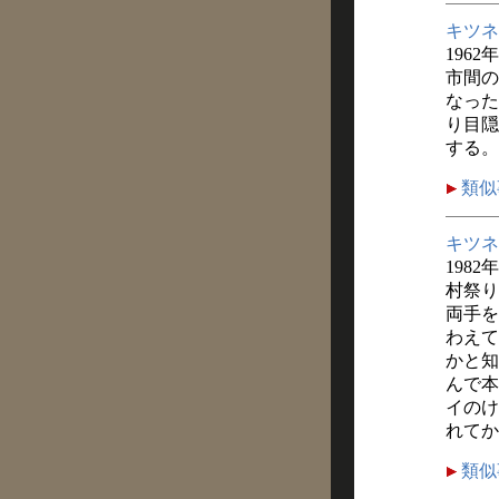
キツネ
1962
市間の
なった
り目隠
する。
類似
キツネ
1982
村祭り
両手を
わえて
かと知
んで本
イのけ
れてか
類似