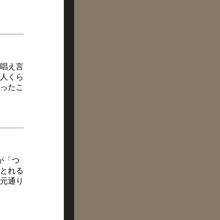
唱え言
人くら
ったこ
が「つ
とれる
元通り