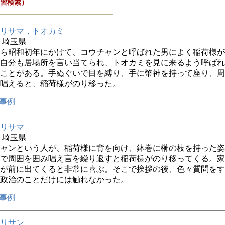
習検索）
リサマ，トオカミ
年 埼玉県
ら昭和初年にかけて、コウチャンと呼ばれた男によく稲荷様が
自分も居場所を言い当てられ、トオカミを見に来るよう呼ばれ
ことがある。手ぬぐいで目を縛り、手に幣神を持って座り、周
唱えると、稲荷様がのり移った。
事例
リサマ
年 埼玉県
ャンという人が、稲荷様に背を向け、鉢巻に榊の枝を持った姿
で周囲を囲み唱え言を繰り返すと稲荷様がのり移ってくる。家
が前に出てくると非常に喜ぶ。そこで挨拶の後、色々質問をす
政治のことだけには触れなかった。
事例
リサン