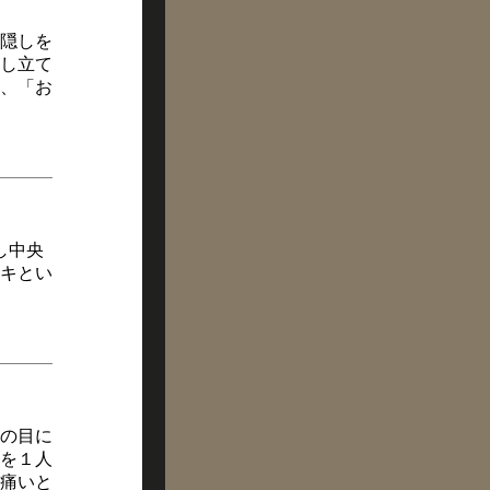
隠しを
し立て
、「お
し中央
キとい
の目に
を１人
痛いと