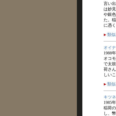
言い出
は妙見
や銀色
た。稲
に憑く
類似
オイナ
1988
オコモ
で太鼓
荷さん
しいこ
類似
キツネ
1985
稲荷の
し、幣