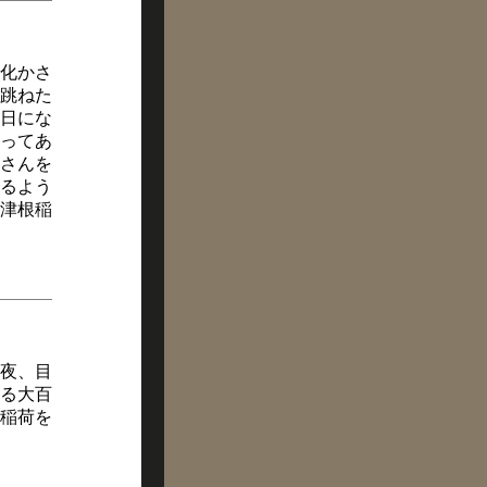
化かさ
跳ねた
日にな
ってあ
さんを
るよう
津根稲
夜、目
る大百
稲荷を