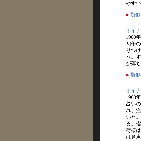
やすい
類似
オイナ
1988
初午の
りつけ
う。す
が落ち
類似
オイナ
1968
占いの
れ、漁
いた。
る。指
荷様は
は鼻声