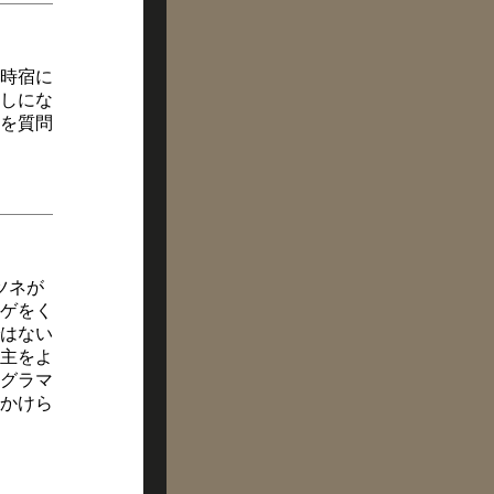
時宿に
しにな
を質問
ツネが
ゲをく
はない
主をよ
グラマ
かけら