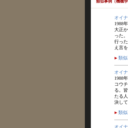
類似事例（機械学
オイナ
1988
大正か
った。
行った
え言を
類似
オイナ
1988
コウチ
る。皆
たる人
決して
類似
オイナ