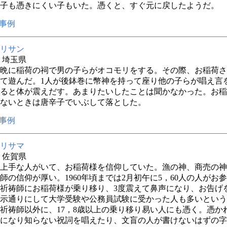
子も憑きにくい子もいた。憑くと、すぐ元に戻したようだ。
事例
リサン
年 埼玉県
晩に稲荷の祠で男の子らがオコモリをする。その際、お稲荷さ
て遊んだ。1人が後鉢巻に幣神を持って座り他の子らが唱え言
ると体が震えだす。あまりたいしたことは聞かなかった。お稲
ないときは唐辛子でいぶして落とした。
事例
リサマ
年 佐賀県
上手な人がいて、お稲荷様を信仰していた。漁の神、商売の神
師の信仰が厚い。1960年頃までは2月初午に5，60人の人がお
祈祷師にお稲荷様が乗り移り、3度震えて鼻声になり、お告げ
示通りにして大学受験や公務員試験に受かった人も多いという
祈祷師以外に、17，8歳以上の乗り移り易い人にも憑く。憑か
になり知らない祝詞を唱えたり、文盲の人が書けないはずの字