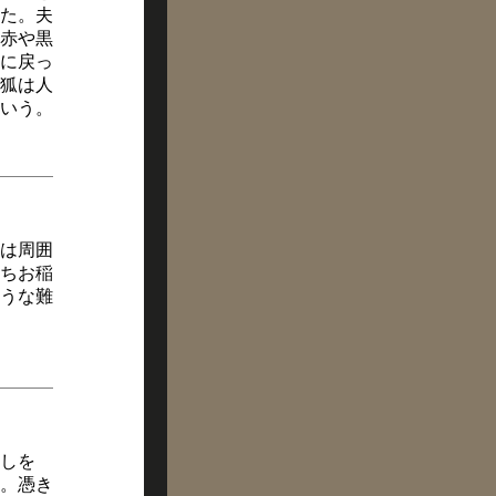
た。夫
赤や黒
に戻っ
狐は人
いう。
は周囲
ちお稲
うな難
しを
。憑き