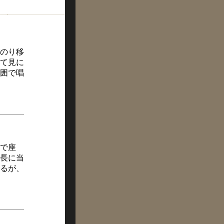
のり移
て見に
囲で唱
で座
長に当
るが、