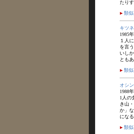
たりす
類似
キツネ
1985
１人に
を言う
いしか
ともあ
類似
オシン
1988
1人の
き山・
か」な
になる
類似