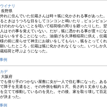
ウイナリ
年 長野県
外れに住んでいた伝蔵さんは時々狐に化かされる事があった。
るときはうつろな目をしてコンコンと鳴いたり，ピョンピョン
けのわからないことを呟いて稲荷様の周りを廻ったりした。翌
人はその事を覚えていない。だが，狐に憑かれる事が度々にな
はらいをすることになった。油揚げを久津根稲荷に供え，伝蔵
様の前に座らせて神主にお祓いをしてもらい，狐をとってくれ
願いしたところ，伝蔵は狐に化かされなくなった。いつしか久
蔵稲荷と呼ぶようになった。
事例
カデ
年 大阪府
でも借り手のつかない屋敷に女が一人で住む事になった。ある
て障子を見遣ると、その外側を幅約１尺、長さ約１丈余りもあ
を立てて移動しているのを見た。その後、家を取り壊して百足
が決まった。
事例