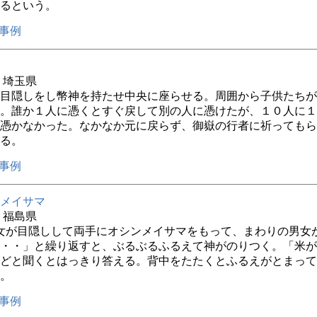
るという。
事例
年 埼玉県
目隠しをし幣神を持たせ中央に座らせる。周囲から子供たちが
。誰か１人に憑くとすぐ戻して別の人に憑けたが、１０人に１
憑かなかった。なかなか元に戻らず、御嶽の行者に祈ってもら
る。
事例
メイサマ
年 福島県
女が目隠しして両手にオシンメイサマをもって、まわりの男女
・・」と繰り返すと、ぶるぶるふるえて神がのりつく。「米が
どと聞くとはっきり答える。背中をたたくとふるえがとまって
。
事例