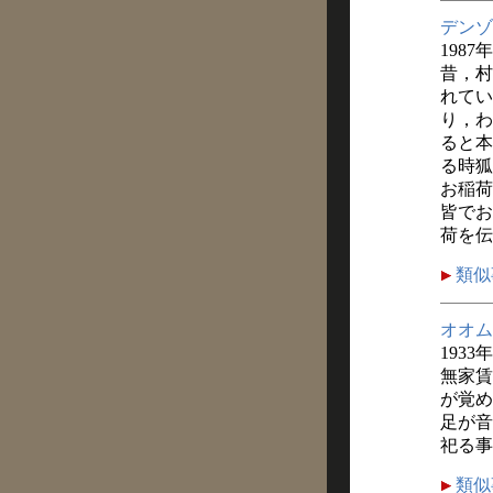
デンゾ
1987
昔，村
れてい
り，わ
ると本
る時狐
お稲荷
皆でお
荷を伝
類似
オオム
1933
無家賃
が覚め
足が音
祀る事
類似