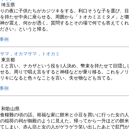
年 埼玉県
りの夜に子供たちがカジツキをする。利口そうな子を選び、目
を持たせ中央に座らせる。周囲から「トオカミエミタメ」と囃
神が震え、何かが憑く。質問するとその場で何でも答えてくれ
ださい」というと帰る。
事例
サマ，オカマサマ，トオカミ
年 東京都
ミと言い、ナカザという役を1人決め、幣束を持たせて目隠し
せる。周りで唱え言をすると神様などが乗り移る。これをノリ
リキになると色々なことを言い、失せ物なども当てる。
事例
年 和歌山県
食糧難の頃の話。裕福な家に餅米と小豆を買いに行った女の人
の稲荷の祠が御殿のように見えた。帰ってから一升ほどの餅米
てしまい、赤ん坊と女の人がゲラゲラ笑い出したあとで肛門が