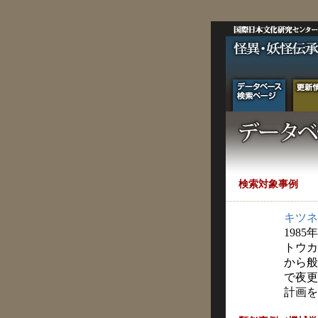
検索対象事例
キツネ
1985
トウカ
から般
で夜更
計画を