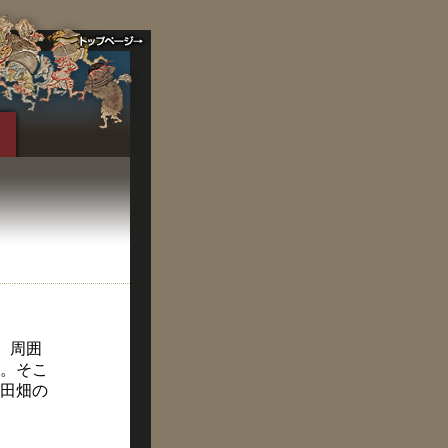
。周囲
。そこ
田畑の