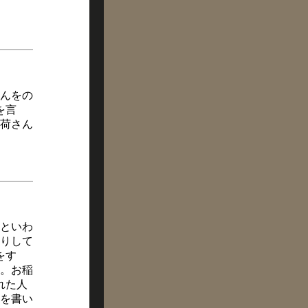
んをの
を言
荷さん
といわ
参りして
をす
。お稲
れた人
を書い