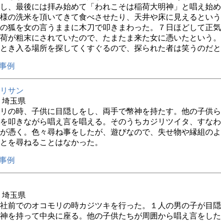
し、最後には拝み始めて「われこそは稲荷大明神」と唱え始め
様の洗米を頂いてきて食べさせたり、天井や床に見えるという
の狐を女の言うままに木刀で叩きまわった。７日ほどして正気
荷が粗末にされていたので、たまたま来た女に憑いたという。
とき入る場所を探してくすぐるので、探られた者は笑うのだと
事例
リサン
年 埼玉県
リの時、子供に目隠しをし、両手で幣神を持たす。他の子供ら
を叩きながら唱え言を唱える。そのうちカジリツイタ、すなわ
が憑く。色々尋ね事をしたが、遊びなので、失せ物や縁組のよ
とを尋ねることはなかった。
事例
年 埼玉県
社前でのオコモリの時カジツキを行った。１人の男の子が目隠
神を持って中央に座る。他の子供たちが周囲から唱え言をした