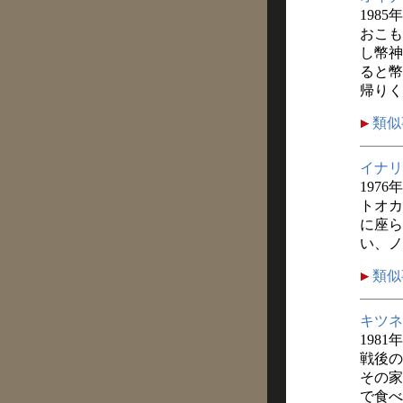
1985
おこも
し幣神
ると幣
帰りく
類似
イナリ
1976
トオカ
に座ら
い、ノ
類似
キツネ
1981
戦後の
その家
で食べ