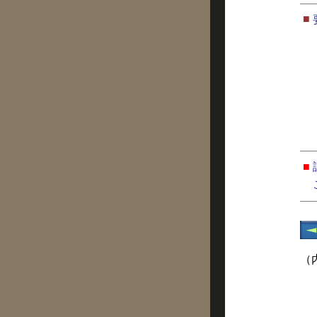
■
■
（