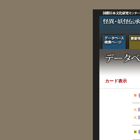
カード表示
■
■
■
■