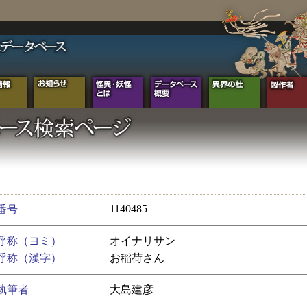
1140485
番号
呼称（ヨミ）
オイナリサン
呼称（漢字）
お稲荷さん
執筆者
大島建彦