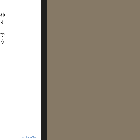
神
オ
で
う
▲ Page Top