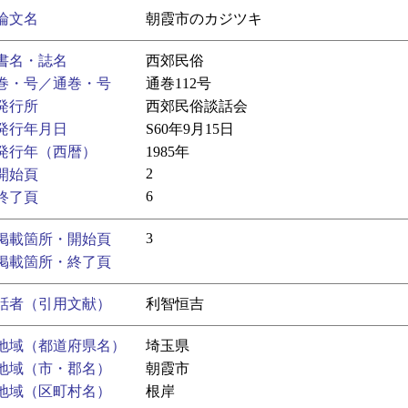
論文名
朝霞市のカジツキ
書名・誌名
西郊民俗
巻・号／通巻・号
通巻112号
発行所
西郊民俗談話会
発行年月日
S60年9月15日
発行年（西暦）
1985年
2
開始頁
6
終了頁
3
掲載箇所・開始頁
掲載箇所・終了頁
話者（引用文献）
利智恒吉
地域（都道府県名）
埼玉県
地域（市・郡名）
朝霞市
地域（区町村名）
根岸