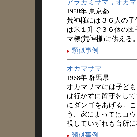
アラガミサマ，オカマ
1958年 東京都
荒神様には３６人の子
は米１升で３６個の団
マ様(荒神様)に供え
類似事例
オカマサマ
1968年 群馬県
オカマサマには子ども
は行かずに留守をして
にダンゴをあげる。こ
う。家によってはコウ
視していずれも台所に
類似事例