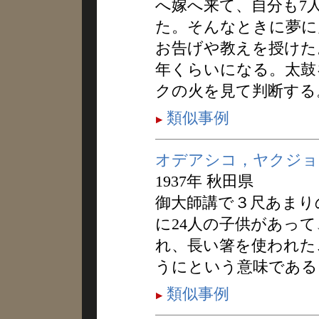
へ嫁へ来て、自分も7
た。そんなときに夢に
お告げや教えを授けた
年くらいになる。太鼓
クの火を見て判断する
類似事例
オデアシコ，ヤクジョ
1937年 秋田県
御大師講で３尺あまり
に24人の子供があっ
れ、長い箸を使われた
うにという意味である
類似事例