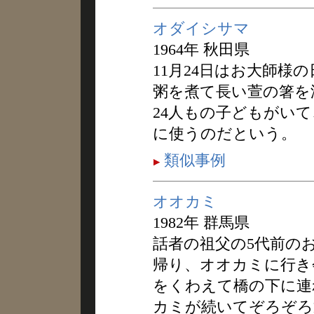
オダイシサマ
1964年 秋田県
11月24日はお大師様
粥を煮て長い萱の箸を
24人もの子どもがい
に使うのだという。
類似事例
オオカミ
1982年 群馬県
話者の祖父の5代前の
帰り、オオカミに行き
をくわえて橋の下に連
カミが続いてぞろぞろ