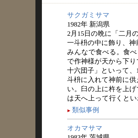
サクガミサマ
1982年 新潟県
2月15日の晩に「二月
一斗枡の中に飾り、神
みんなで食べる。食べ
で作神様が天から下り
十六団子」といって、
斗枡に入れて神前に供
い。臼の上に杵を上げ
は天へ上って行くとい
類似事例
オカマサマ
1983年 茨城県