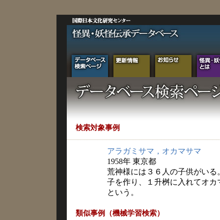
検索対象事例
アラガミサマ，オカマサマ
1958年 東京都
荒神様には３６人の子供がいる
子を作り、１升桝に入れてオカ
という。
類似事例（機械学習検索）