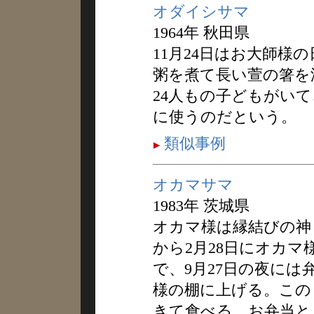
オダイシサマ
1964年 秋田県
11月24日はお大師様
粥を煮て長い萱の箸を
24人もの子どもがい
に使うのだという。
類似事例
オカマサマ
1983年 茨城県
オカマ様は縁結びの神
から2月28日にオカ
で、9月27日の夜には
様の棚に上げる。この
きて食べる。お弁当と