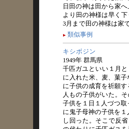
日田の神は田から家へ
より田の神様は早く下
3月まで田の神様は家
類似事例
キシボジン
1949年 群馬県
千匹ガユといい１月と
に入れた米、麦、菓子
に子供の成育を祈願す
人もの子供がいた。そ
子供を１日１人づつ取
に鬼子母神の子供を１
し回った。そこで反省