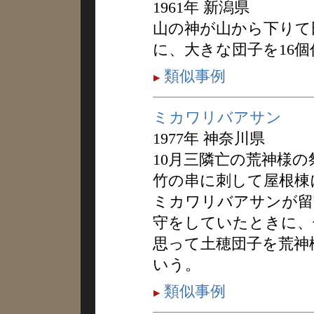
1961年 新潟県
山の神が山から下りて
に、大きな団子を16
類似事例
ミカワリバアサン
1977年 神奈川県
10月三隣亡の荒神様
竹の串に刺して屋根棟
ミカワリバアサンが留
守をしていたときに、
思って土穂団子を荒神
いう。
類似事例