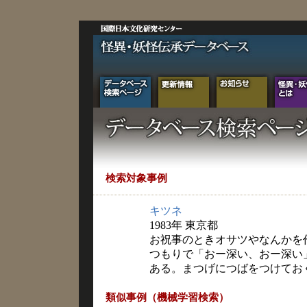
検索対象事例
キツネ
1983年 東京都
お祝事のときオサツやなんかを
つもりで「おー深い、おー深い
ある。まつげにつばをつけてお
類似事例（機械学習検索）