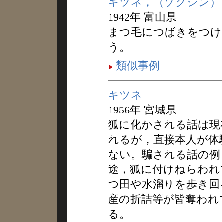
キツネ，（ゾクシン）
1942年 富山県
まつ毛につばきをつけ
う。
類似事例
キツネ
1956年 宮城県
狐に化かされる話は現
れるが，直接本人が体
ない。騙される話の例
途，狐に付けねらわれ
つ田や水溜りを歩き回
産の折詰等が皆奪われ
る。