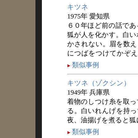
キツネ
1975年 愛知県
６０年ほど前の話であ
狐が人を化かす。白い
かされない。眉を数え
につばをつけてかぞえ
類似事例
キツネ（ゾクシン）
1949年 兵庫県
着物のしつけ糸を取っ
る。白いれんげを持っ
夜、油揚げを煮ると狐
類似事例