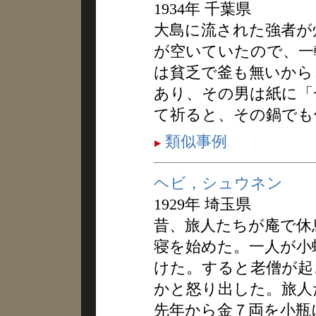
1934年 千葉県
大島に流された強者が
が空いていたので、一
は貧乏で釜も無いから
あり、その男は紙に「
て祈ると、その鍋でも
類似事例
ヘビ，シュウネン
1929年 埼玉県
昔、旅人たちが庵で休
寝を始めた。一人が小
けた。すると老僧が起
かと怒り出した。旅人
先年から金７両を小瓶