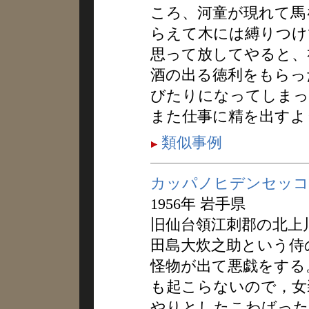
ころ、河童が現れて馬
らえて木には縛りつけ
思って放してやると、
酒の出る徳利をもらっ
びたりになってしまっ
また仕事に精を出すよ
類似事例
カッパノヒデンセッコ
1956年 岩手県
旧仙台領江刺郡の北上
田島大炊之助という侍
怪物が出て悪戯をする
も起こらないので，女
やりとしたこわばった