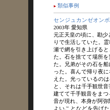
類似事例
センジュカンゼオンボ
2003年 愛知県
元正天皇の頃に、勘少
りで生活していた。霊
瀬で網を引き上げると
た。石を捨てて場所を
た。兄弟がその石を船
った。喜んで帰り夜に
えた。光っているのは
と、それは千手観世音
建てて千手観音をまつ
音が現れ、本身が阿弥
よいことなどを告げた