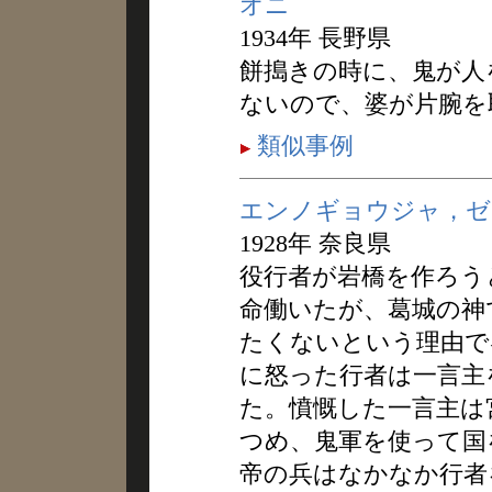
オニ
1934年 長野県
餅搗きの時に、鬼が人
ないので、婆が片腕を
類似事例
エンノギョウジャ，ゼ
1928年 奈良県
役行者が岩橋を作ろう
命働いたが、葛城の神
たくないという理由で
に怒った行者は一言主
た。憤慨した一言主は
つめ、鬼軍を使って国
帝の兵はなかなか行者