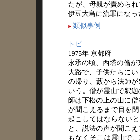
たが、母親が責められ
伊豆大島に流罪になっ
類似事例
トビ
1975年 京都府
永承の頃、西塔の僧が
大路で、子供たちにい
の帰り、藪から法師が
いう。僧が霊山で釈迦
師は下松の上の山に僧
が聞こえるまで目を閉
起こしてはならないと
と、説法の声が聞こえ
もなくそこは霊山で、