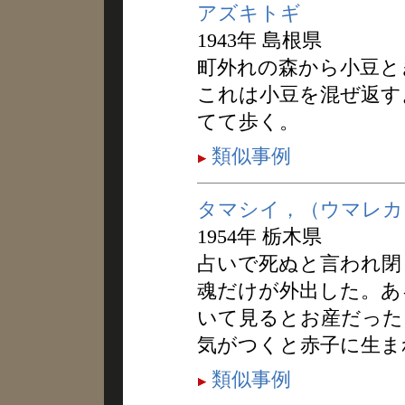
アズキトギ
1943年 島根県
町外れの森から小豆と
これは小豆を混ぜ返す
てて歩く。
類似事例
タマシイ，（ウマレカ
1954年 栃木県
占いで死ぬと言われ閉
魂だけが外出した。あ
いて見るとお産だった
気がつくと赤子に生ま
類似事例