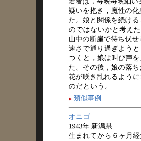
若者は，毎晩毎晩細い
疑いを抱き，魔性の化
た。娘と関係を続ける
のではないかと考えた
山中の断崖で待ち伏せ
速さで通り過ぎようと
つくと，娘は叫び声を
た。その後，娘の落ち
花が咲き乱れるように
のだという。
類似事例
オニゴ
1943年 新潟県
生まれてから６ヶ月経