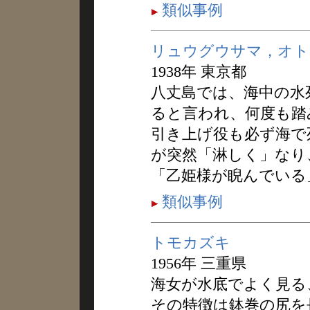
類似事例
リュウグウサマ，オト
1938年 東京都
八丈島では、海中の水
ると言われ、何度も踏
引き上げ役も必ず海で
が突然「淋しく」なり
「乙姫様が睨んでいる
類似事例
トモカズキ
1956年 三重県
海女が水底でよく見る
その特徴は鉢巻の尻を