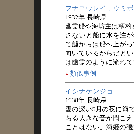
フナユウレイ，ウミボ
1932年 長崎県
幽霊船や海坊主は柄杓
さないと船に水を注が
て艫からは船へ上がっ
向いているからだとい
は幽霊のように流れて
類似事例
イシナゲンジョ
1938年 長崎県
靄の深い5月の夜に海
ちる大きな音が聞こえ
ことはない。海姫の磯