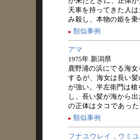
が来たときに、正体が
天車を持ってきた人は
み殺し、本物の姫を乗
類似事例
アマ
1975年 新潟県
鹿野浦の浜にでる海女
するが、海女は長い髪
が強い。半左衛門は槍
し、長い髪が海から出
の正体はタコであった
類似事例
フナユウレイ，ウミユ