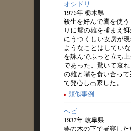
オシドリ
1976年 栃木県
殺生を好んで鷹を使う
りに鴛の雄を捕まえ餌
にうつくしい女房が現
ようなことはしていな
を詠んでふっと立ち上
であった。驚いて哀れ
の雄と嘴を食い合って
て発心し出家した。
類似事例
ヘビ
1937年 岐阜県
栗の木の下で昼寝した