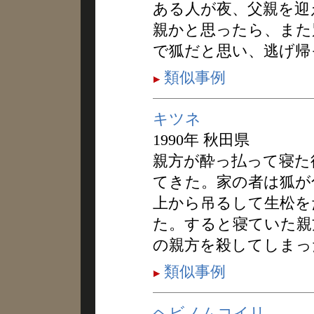
ある人が夜、父親を迎
親かと思ったら、また
で狐だと思い、逃げ帰
類似事例
キツネ
1990年 秋田県
親方が酔っ払って寝た
てきた。家の者は狐が
上から吊るして生松を
た。すると寝ていた親
の親方を殺してしまっ
類似事例
ヘビノムコイリ