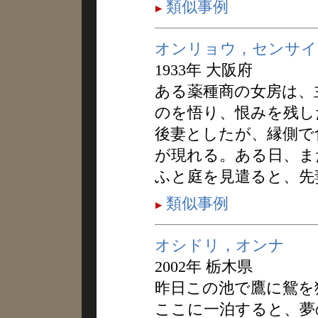
類似事例
オンリョウ，センサイ
1933年 大阪府
ある薬種商の女房は、
のを悟り、恨みを残し
後妻としたが、縁側で
が現れる。ある日、ま
ふと庭を見遣ると、先
類似事例
オシドリ，オンナ
2002年 栃木県
昨日この池で鷹に鴛を
ここに一泊すると、夢