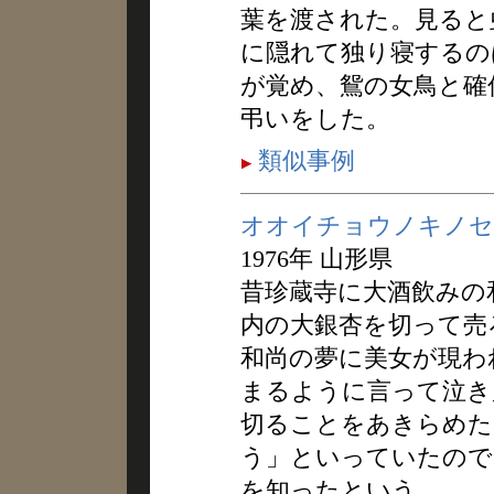
葉を渡された。見ると
に隠れて独り寝するの
が覚め、鴛の女鳥と確
弔いをした。
類似事例
オオイチョウノキノセ
1976年 山形県
昔珍蔵寺に大酒飲みの
内の大銀杏を切って売
和尚の夢に美女が現わ
まるように言って泣き
切ることをあきらめた
う」といっていたので
を知ったという。