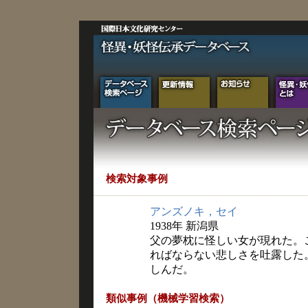
検索対象事例
アンズノキ，セイ
1938年 新潟県
父の夢枕に怪しい女が現れた。
ればならない悲しさを吐露した
しんだ。
類似事例（機械学習検索）