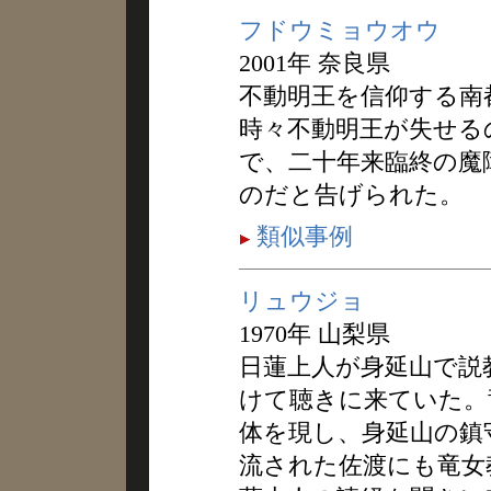
フドウミョウオウ
2001年 奈良県
不動明王を信仰する南
時々不動明王が失せる
で、二十年来臨終の魔
のだと告げられた。
類似事例
リュウジョ
1970年 山梨県
日蓮上人が身延山で説
けて聴きに来ていた。
体を現し、身延山の鎮
流された佐渡にも竜女