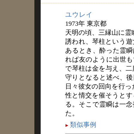
ユウレイ
1973年 東京都
天明の頃、三縁山に霊
誘われ、琴柱という遊
あるとき、酔った霊瞬
れば友のように出世も
で琴柱は金を与え、二
守りとなると述べ、後
日々彼女の回向を行っ
性と情交を催そうとす
る。そこで霊瞬は一念
た。
類似事例