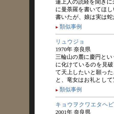
蓮上人の読経を聞きに
に曼荼羅を書いてほし
書いたが、娘は実は蛇
類似事例
リュウジョ
1970年 奈良県
三輪山の麓に慶円とい
に化けているのを見破
て天上したいと願った
と、竜女はお礼として
類似事例
キョウヲクワエタヘビ
2001年 奈良県