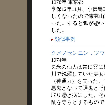
1978年 東京都
享保12年11月、小伝
しくなったので東叡山
った。すると狐が憑い
した。
類似事例
クメノセンニン，ツウ
1974年
久米の仙人は常に雲に
川で洗濯していた美女
（神通力）を失った。
悪鬼となって通鬼と呼
取り憑き病にした。そ
乱を専らとするもので