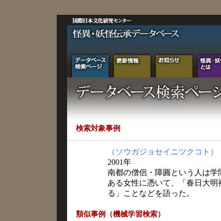
検索対象事例
（ソウガジョセイニツクコト）
2001年
南都の僧侶・障圓という人は学
ある女性に憑いて、「春日大明
る」ことなどを語った。
類似事例（機械学習検索）