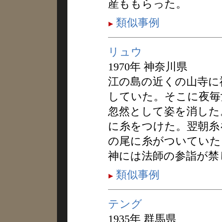
産ももらった。
類似事例
リュウ
1970年 神奈川県
江の島の近くの山寺に
していた。そこに夜毎
忽然として姿を消した
に糸をつけた。翌朝糸
の尾に糸がついていた
神には法師の参詣が禁
類似事例
テング
1935年 群馬県