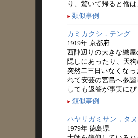
り、驚いて帰ると僧は
類似事例
カミカクシ，テング
1919年 京都府
西陣辺りの大きな織屋
隠しにあったり、天狗
突然二三日いなくなっ
れて安芸の宮島へ参詣
しても返答が事実にぴ
類似事例
ハヤリガミサン，タヌ
1979年 徳島県
大師を信仰しているハ