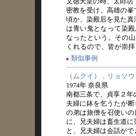
文徳天皇の時、太郎坊
密教を受け、高雄の峯
頃か、染殿后を見た真
は青い鬼となって染殿
なったという。その山
くれるので、皆が崇拝
類似事例
（ムクイ），リョソウ
1974年 奈良県
南都三条で、貞享２年
夫婦に鉢を乞うたが断
の弟は旅僧を召使いの
に、兄夫婦は畜生道に
と、兄夫婦は会話がで