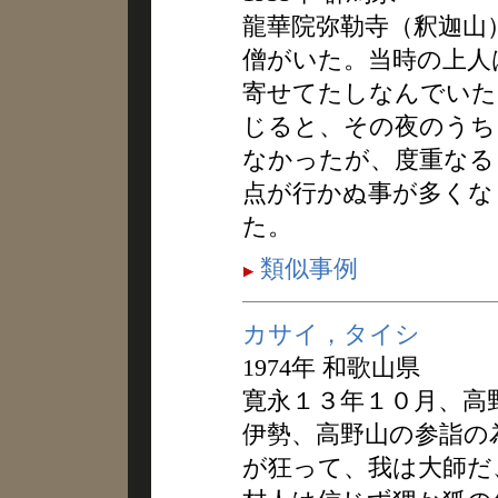
龍華院弥勒寺（釈迦山
僧がいた。当時の上人
寄せてたしなんでいた
じると、その夜のうち
なかったが、度重なる
点が行かぬ事が多くな
た。
類似事例
カサイ，タイシ
1974年 和歌山県
寛永１３年１０月、高
伊勢、高野山の参詣の
が狂って、我は大師だ