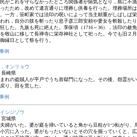
民がこれを守らなかったところ関係者が病気となり，島に不漁
ったため，改めて遺言通りに埋葬し供養を行った。埋葬場所は
。一方，笹町家では法印の呪いによって当主頼重がしばしば栄
われ，自分の肢を斬ったり息子彦三郎安頼や妻女を斬殺したり
狂した。九族も死に絶えた。享保頃（1716～36），法印の赦
を牧山に移して長禅寺に栄存神社として祀った。今でも旧２月
御縁日として祭を行う。
事例
，オンリョウ
年 長崎県
まれの盗賊人が平戸でうち首獄門になった。その後、怨霊がい
戻り、田を荒した。
事例
イシジゾウ
年 宮城県
夫婦がいた。婆が庭を掃いていると角から豆粒が1つ転がり、
小穴に入った。婆がもったいないとその穴を掘っていくと、広