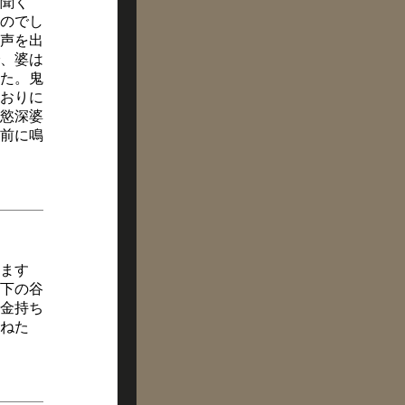
聞く
のでし
声を出
、婆は
た。鬼
おりに
慾深婆
前に鳴
ます
下の谷
金持ち
ねた