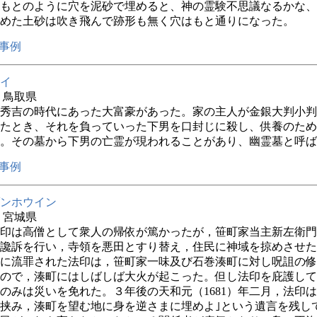
もとのように穴を泥砂で埋めると、神の霊験不思議なるかな、
めた土砂は吹き飛んで跡形も無く穴はもと通りになった。
事例
イ
年 鳥取県
秀吉の時代にあった大富豪があった。家の主人が金銀大判小判
たとき、それを負っていった下男を口封じに殺し、供養のため
。その墓から下男の亡霊が現われることがあり、幽霊墓と呼ば
事例
ンホウイン
年 宮城県
印は高僧として衆人の帰依が篤かったが，笹町家当主新左衛門
讒訴を行い，寺領を悪田とすり替え，住民に神域を掠めさせた
に流罪された法印は，笹町家一味及び石巻湊町に対し呪詛の修
ので，湊町にはしばしば大火が起こった。但し法印を庇護して
のみは災いを免れた。３年後の天和元（1681）年二月，法印
挟み，湊町を望む地に身を逆さまに埋めよ｣という遺言を残し