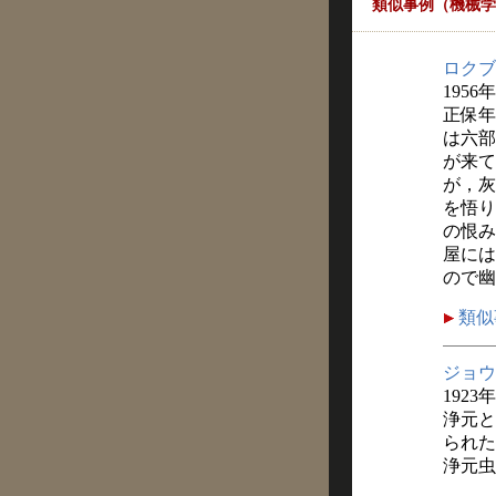
類似事例（機械学
ロクブ
1956
正保年
は六部
が来て
が，灰
を悟り
の恨み
屋には
ので幽
類似
ジョウ
1923
浄元と
られた
浄元虫