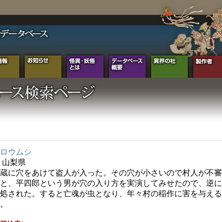
ロウムシ
年 山梨県
蔵に穴をあけて盗人が入った。その穴が小さいので村人が不審
と、平四郎という男が穴の入り方を実演してみせたので、逆に
処された。すると亡魂が虫となり、年々村の稲作に害を与える
。