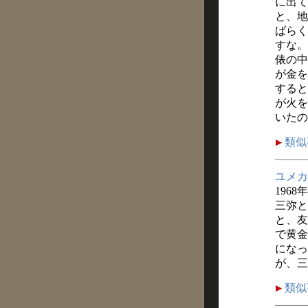
に出て
と、地
ばらく
すな。
俵の中
が金を
すると
が火を
いたの
類似
ユメカ
1968
三弥と
と、友
で黄金
になっ
が、三
類似