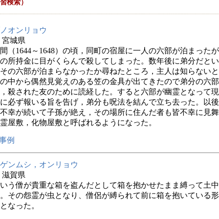
習検索）
ノオンリョウ
年 宮城県
間（1644～1648）の頃，同町の宿屋に一人の六部が泊まった
の所持金に目がくらんで殺してしまった。数年後に弟分だとい
その六部が泊まらなかったか尋ねたところ，主人は知らないと
の中から偶然見覚えのある笠の金具が出てきたので弟分の六部
，殺された友のために読経した。すると六部が幽霊となって現
に必ず報いる旨を告げ，弟分も呪法を結んで立ち去った。以後
不幸が続いて子孫が絶え，その場所に住んだ者も皆不幸に見舞
霊屋敷，化物屋敷と呼ばれるようになった。
事例
ゲンムシ，オンリョウ
年 滋賀県
いう僧が貴重な箱を盗んだとして箱を抱かせたまま縛って土中
。その怨霊が虫となり、僧侶が縛られて前に箱を抱いている形
となった。