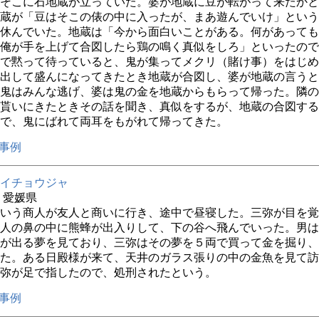
そこに石地蔵が立っていた。婆が地蔵に豆が転がって来たかと
蔵が「豆はそこの俵の中に入ったが、まあ遊んでいけ」という
休んでいた。地蔵は「今から面白いことがある。何があっても
俺が手を上げて合図したら鶏の鳴く真似をしろ」といったので
で黙って待っていると、鬼が集ってメクリ（賭け事）をはじめ
出して盛んになってきたとき地蔵が合図し、婆が地蔵の言うと
鬼はみんな逃げ、婆は鬼の金を地蔵からもらって帰った。隣の
貰いにきたときその話を聞き、真似をするが、地蔵の合図する
で、鬼にばれて両耳をもがれて帰ってきた。
事例
イチョウジャ
年 愛媛県
いう商人が友人と商いに行き、途中で昼寝した。三弥が目を覚
人の鼻の中に熊蜂が出入りして、下の谷へ飛んでいった。男は
が出る夢を見ており、三弥はその夢を５両で買って金を掘り、
た。ある日殿様が来て、天井のガラス張りの中の金魚を見て訪
弥が足で指したので、処刑されたという。
事例