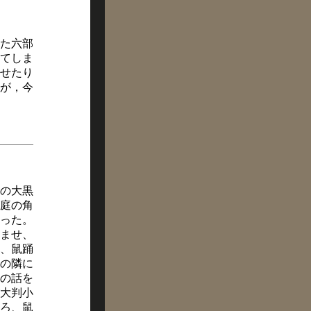
た六部
てしま
せたり
が，今
の大黒
庭の角
った。
ませ、
、鼠踊
の隣に
の話を
大判小
ろ、鼠