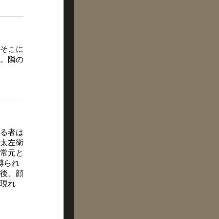
そこに
。隣の
る者は
太左衛
常元と
縛られ
後、顔
現れ