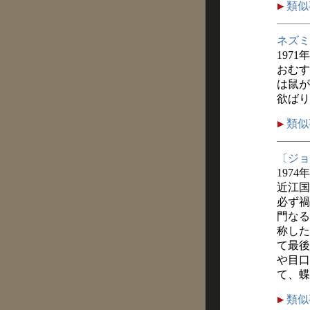
類似
ネズミ
1971
おむす
は鼠が
欲ばり
類似
〔ジョ
1974
近江国
必ず禍
門なる
称した
て最後
や目口
て、蝶
類似