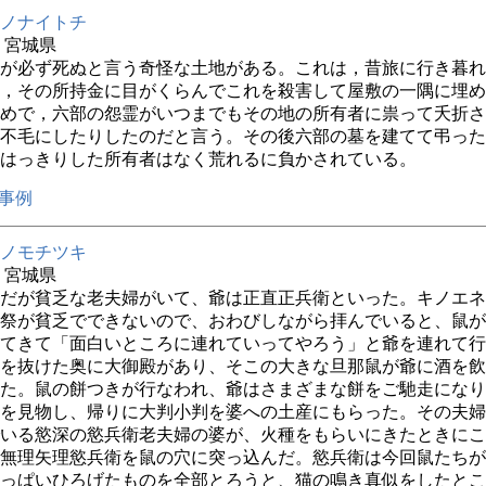
ノナイトチ
年 宮城県
が必ず死ぬと言う奇怪な土地がある。これは，昔旅に行き暮れ
，その所持金に目がくらんでこれを殺害して屋敷の一隅に埋め
めで，六部の怨霊がいつまでもその地の所有者に祟って夭折さ
不毛にしたりしたのだと言う。その後六部の墓を建てて弔った
はっきりした所有者はなく荒れるに負かされている。
事例
ノモチツキ
年 宮城県
だが貧乏な老夫婦がいて、爺は正直正兵衛といった。キノエネ
祭が貧乏でできないので、おわびしながら拝んでいると、鼠が
てきて「面白いところに連れていってやろう」と爺を連れて行
を抜けた奥に大御殿があり、そこの大きな旦那鼠が爺に酒を飲
た。鼠の餅つきが行なわれ、爺はさまざまな餅をご馳走になり
を見物し、帰りに大判小判を婆への土産にもらった。その夫婦
いる慾深の慾兵衛老夫婦の婆が、火種をもらいにきたときにこ
無理矢理慾兵衛を鼠の穴に突っ込んだ。慾兵衛は今回鼠たちが
っぱいひろげたものを全部とろうと、猫の鳴き真似をしたとこ