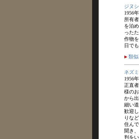
ジヌシ
1956
所有者
を泊め
ったた
作物を
日でも
類似
ネズミ
1956
正直者
様のお
から出
細い道
歓迎し
りなど
住んで
聞き、
判をい