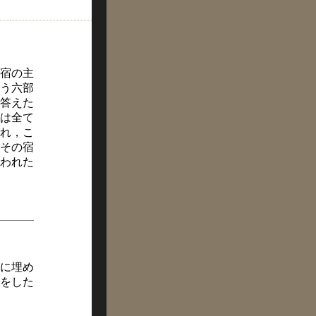
が宿の主
う六部
答えた
は全て
れ，こ
その宿
われた
に埋め
をした