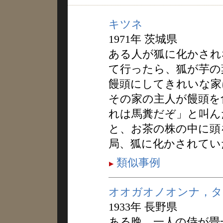
キツネ
1971年 茨城県
ある人が狐に化かされ
て行ったら、狐が芋の
饅頭にしてきれいな家
その家の主人が饅頭を
れは馬糞だぞ」と叫ん
と、お茶の株の中に頭
局、狐に化かされてい
類似事例
オオガオノオンナ，タ
1933年 長野県
ある晩、一人の侍が畳