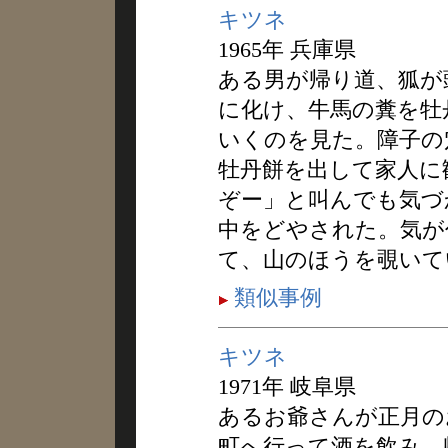
キツネ
1965年 兵庫県
ある男が帰り道、狐が
に化け、牛馬の糞を牡
いくのを見た。障子の
牡丹餅を出して家人に
ぞー」と叫んでも気づ
中をどやされた。気が
て、山のほうを覗いて
類似事例
キツネ
1971年 岐阜県
あるお爺さんが正月の
町へ行って酒を飲み、