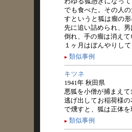
わゆる狐憑きになって
でも食べた。その人の
すというと狐は瘤の形
先に追い詰められ、男
倒れ、手の瘤は消えて
１ヶ月はぼんやりして
類似事例
キツネ
1941年 秋田県
悪狐を小僧が捕まえて
逃げ出してお稲荷様の
で燻すと、狐は正体を
類似事例