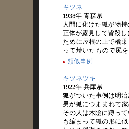
キツネ
1938年 青森県
人間に化けた狐が物持
正体が露見して皆殺し
ために屋根の上で橇乗
って焼いたもので尻を
類似事例
キツネツキ
1922年 兵庫県
狐がついた事例は明治2
男が狐につままれて家
その人は木陰に蹲って
も縮まって狐の形に似