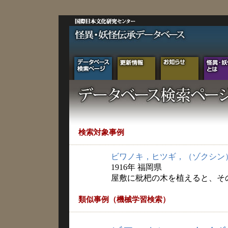
検索対象事例
ビワノキ，ヒツギ，（ゾクシン
1916年 福岡県
屋敷に枇杷の木を植えると、そ
類似事例（機械学習検索）