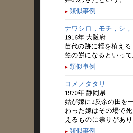
類似事例
ナワシロ，モチ，シ，
1916年 大阪府
苗代の跡に糯を植える
笠の餅になるといって
類似事例
ヨメノタタリ
1970年 静岡県
姑が嫁に2反余の田を
わった嫁はその場で死
えるものに祟りがあり
類似事例