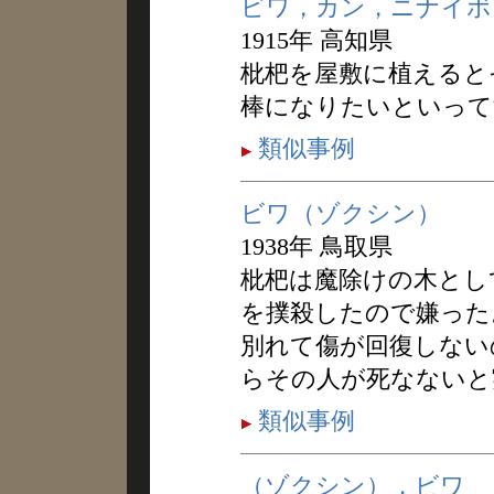
ビワ，カン，ニナイボ
1915年 高知県
枇杷を屋敷に植えると
棒になりたいといって
類似事例
ビワ（ゾクシン）
1938年 鳥取県
枇杷は魔除けの木とし
を撲殺したので嫌った
別れて傷が回復しない
らその人が死なないと
類似事例
（ゾクシン），ビワ