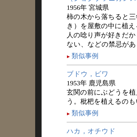
1956年 宮城県
柿の木から落ちると三
き）を屋敷の中に植え
人の唸り声が好きだか
ない、などの禁忌があ
類似事例
ブドウ，ビワ
1953年 鹿児島県
玄関の前にぶどうを植
う。枇杷を植えるのも
類似事例
ハカ，オチウド