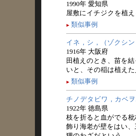
1990年 愛知県
屋敷にイチジクを植え
類似事例
イネ，シ，（ゾクシン
1916年 大阪府
田植えのとき、苗を結
いと、その稲は植えた
類似事例
チノデタビワ，カベヲ
1922年 徳島県
枝を折ると血がでる枇
飾り海老が壁をはい、
狸のわざだという。