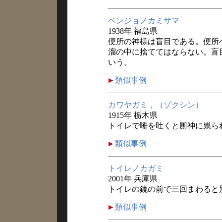
ベンジョノカミサマ
1938年 福島県
便所の神様は盲目である。便所
溜の中に捨ててはならない。盲
いう。
類似事例
カワヤガミ，（ゾクシン）
1915年 栃木県
トイレで唾を吐くと厠神に祟ら
類似事例
トイレノカガミ
2001年 兵庫県
トイレの鏡の前で三回まわると
類似事例