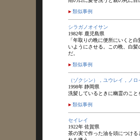
雨の日に髪を洗うと親の死に目
類似事例
シラガノオイサン
1982年 鹿児島県
「年取りの晩に便所にいくと白
いようにさせる。この晩、白髪
だ。
類似事例
（ゾクシン），ユウレイ，ノロ
1998年 静岡県
洗髪しているときに幽霊のこと
類似事例
セイレイ
1922年 佐賀県
茶の実で作った油を頭につける
れを嫌う。