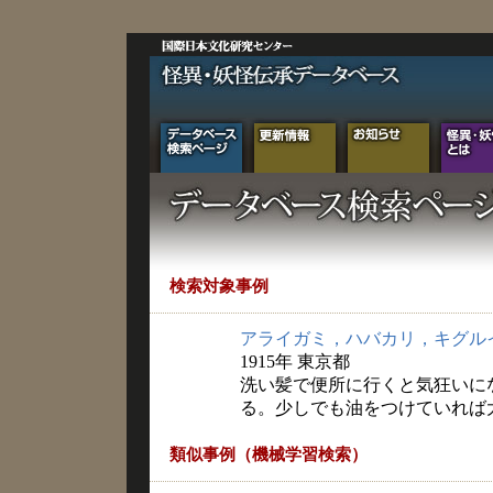
検索対象事例
アライガミ，ハバカリ，キグル
1915年 東京都
洗い髪で便所に行くと気狂いに
る。少しでも油をつけていれば
類似事例（機械学習検索）