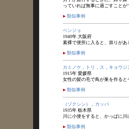
っていれば無事に過ごすことが
類似事例
ベンジョ
1940年 大阪府
素裸で便所に入ると、祟りがあ
類似事例
カミノケ，トリ，ス，キョウジ
1915年 愛媛県
女性の髪の毛で鳥が巣を作ると
類似事例
（ゾクシン），カッパ
1935年 栃木県
川に小便をすると、かっぱに川
類似事例