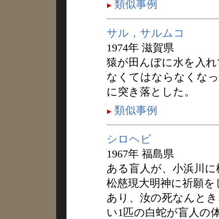
類似事例
サル，サルムコ
1974年 滋賀県
猿が田んぼに水を入れ
なくてはならなくなっ
に突き落とした。
類似事例
シロヘビ
1967年 福島県
ある盲人が、小浜川に
松慈現大明神に祈願を
あり、汝の死なんとき
い1匹の白蛇が盲人の