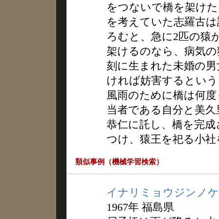
をつないで橋を架けた
を考えていた志羅古は
ろむと、急に2匹の猿
架けるのなら、病気の
刻に生まれた未婚の男
ければ妨害するという
風雨のために橋は何度
当者である自分と美久
恭仁に託し、橋を完成
つけ、猿王を祀る小社
類似事例（機械学習検索）
イナリミョウジンノケ
1967年 福島県