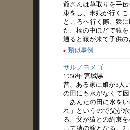
爺さんは草取りを手伝
束をし、末娘が行くこ
ところへ行く際、猿に
た。橋の中ほどで猿を
通ると猿が来て子供の
類似事例
サルノヨメゴ
1956年 宮城県
昔、ある家に娘が3人
の田にも水がなくて困
「あんたの田に水をい
れ」というので父が承
る。父が猿との約束を
して猿の嫁となる。2