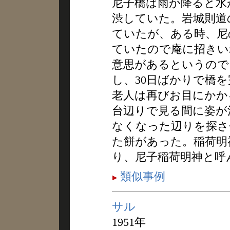
尼子橋は雨が降ると水
渋していた。岩城則道
ていたが、ある時、尼
ていたので庵に招きい
意思があるというので
し、30日ばかりで橋
老人は再びお目にかか
台辺りで見る間に姿が
なくなった辺りを探さ
た餅があった。稲荷明
り、尼子稲荷明神と呼
類似事例
サル
1951年