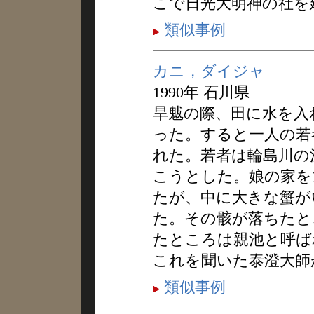
こで日光大明神の社を
類似事例
カニ，ダイジャ
1990年 石川県
旱魃の際、田に水を入
った。すると一人の若
れた。若者は輪島川の
こうとした。娘の家を
たが、中に大きな蟹が
た。その骸が落ちたと
たところは親池と呼ば
これを聞いた泰澄大師
類似事例