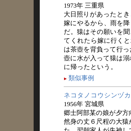
1973年 三重県
大日照りがあったとき
嫁にやるから、雨を降
だ。猿はその願いを聞
てくれたら嫁に行くと
は茶壺を背負って行っ
壺に水が入って猿は溺
に帰ったという。
類似事例
ネコタノコウシンヅカ
1956年 宮城県
郷士阿部某の娘が夕方
然身の丈６尺程の大猿
た。翌朝家人が失神し