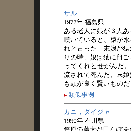
サル
1977年 福島県
ある老人に娘が３人あ
嘆いていると、猿が水
れと言った。末娘が猿
りの時、娘は猿に臼ご
ってくれとせがんだ。
流されて死んだ。末娘
も頭が良く賢いものだ
類似事例
カニ，ダイジャ
1990年 石川県
笠原の藤太が田んぼを