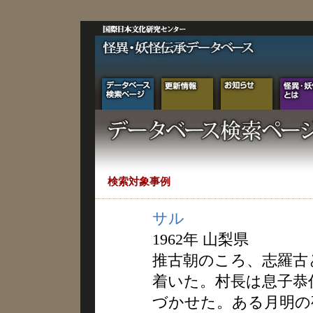
検索対象事例
サル
1962年 山梨県
推古朝のころ、志羅古
着いた。村長は息子恭
づかせた。ある月明の