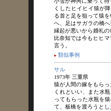
小雪が神輿に乗って待
くしたヒイヒイ猿が降
る首と足を狙って猿を
へ、足はサガラの橋へ
縁起が悪いから婚礼の
比奈知では今もヒヒマ
言う。
類似事例
サル
1973年 三重県
猿が人間の嫁をもらっ
くれといい、また水瓶
ってもらった水瓶を猿
て、板橋を渡ろうとし