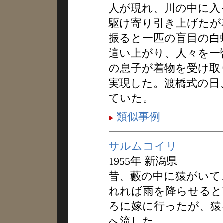
人が現れ、川の中に入
駆け寄り引き上げたが
振ると一匹の盲目の白
這い上がり、人々を一
の息子が着物を受け取
実現した。渡橋式の日
ていた。
類似事例
サルムコイリ
1955年 新潟県
昔、藪の中に猿がいて
れれば雨を降らせると
ろに嫁に行ったが、猿
へ流した。