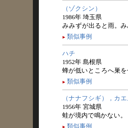
（ゾクシン）
1986年 埼玉県
みみずが出ると雨。み
類似事例
ハチ
1952年 島根県
蜂が低いところへ巣を
類似事例
（ナナフシギ），カエ
1956年 宮城県
蛙が境内で鳴かない。
類似事例