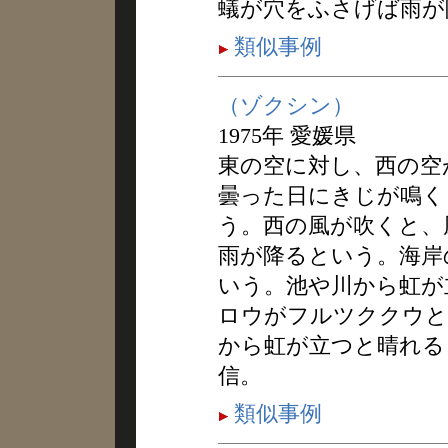
蟻が穴をふさげば雨が
類似事例
（ゾクシン）
1975年 愛媛県
東の空に対し、西の空
曇った日にきじが鳴く
う。西の風が吹くと、
雨が降るという。海岸
いう。池や川から虹が
ロウがフルツククウと
から虹が立つと晴れる
信。
類似事例