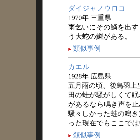
ダイジャノウロコ
1970年 三重県
雨乞いにその鱗を出す
う大蛇の鱗がある。
類似事例
カエル
1928年 広島県
五月雨の頃、後鳥羽上
田の蛙が騒がしくて眠
があるなら鳴き声を止
騒々しかった蛙の鳴き
った現在でもここでは
類似事例