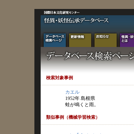
検索対象事例
カエル
1952年 島根県
蛙が鳴くと雨。
類似事例（機械学習検索）