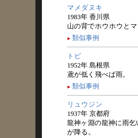
マメダヌキ
1983年 香川県
山の背でホウホウとマ
類似事例
トビ
1952年 島根県
鳶が低く飛べば雨。
類似事例
リュウジン
1937年 京都府
龍神ヶ淵の龍神に雨乞
が降る。